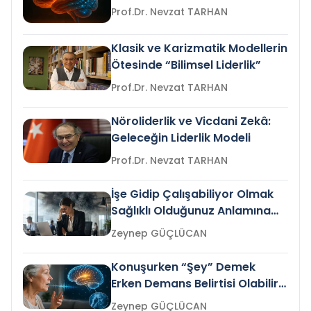
Prof.Dr. Nevzat TARHAN
Klasik ve Karizmatik Modellerin
Ötesinde “Bilimsel Liderlik”
Prof.Dr. Nevzat TARHAN
Nöroliderlik ve Vicdani Zekâ:
Geleceğin Liderlik Modeli
Prof.Dr. Nevzat TARHAN
İşe Gidip Çalışabiliyor Olmak
Sağlıklı Olduğunuz Anlamına
Gelir mi?
Zeynep GÜÇLÜCAN
Konuşurken “Şey” Demek
Erken Demans Belirtisi Olabilir
mi?
Zeynep GÜÇLÜCAN