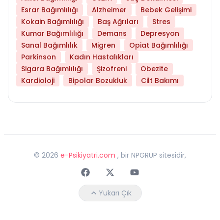
Esrar Bağımlılığı
Alzheimer
Bebek Gelişimi
Kokain Bağımlılığı
Baş Ağrıları
Stres
Kumar Bağımlılığı
Demans
Depresyon
Sanal Bağımlılık
Migren
Opiat Bağımlılığı
Parkinson
Kadın Hastalıkları
Sigara Bağımlılığı
Şizofreni
Obezite
Kardioloji
Bipolar Bozukluk
Cilt Bakımı
©
2026
e-Psikiyatri.com
, bir NPGRUP sitesidir,
Faceebok
Twitter
Youtube
Yukarı Çık