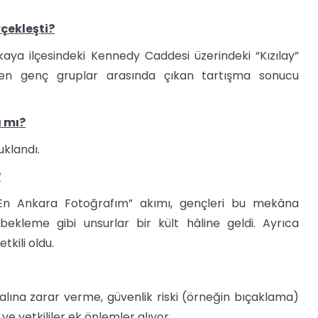
çekleşti?
ya ilçesindeki Kennedy Caddesi üzerindeki “Kızılay”
yen genç gruplar arasında çıkan tartışma sonucu
ı mı?
tuklandı.
?
“En Ankara Fotoğrafım” akımı, gençleri bu mekâna
bekleme gibi unsurlar bir kült hâline geldi. Ayrıca
kili oldu.
lına zarar verme, güvenlik riski (örneğin bıçaklama)
ve yetkililer ek önlemler alıyor.