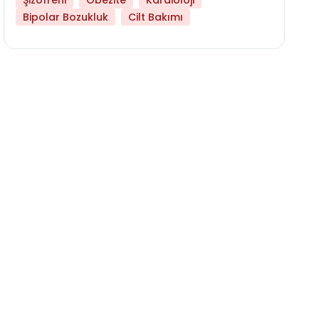
Şizofreni
Obezite
Kardioloji
Bipolar Bozukluk
Cilt Bakımı