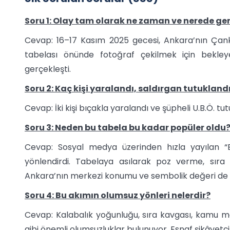
Soru 1: Olay tam olarak ne zaman ve nerede ger
Cevap: 16–17 Kasım 2025 gecesi, Ankara’nın Çanka
tabelası önünde fotoğraf çekilmek için bekle
gerçekleşti.
Soru 2: Kaç kişi yaralandı, saldırgan tutukland
Cevap: İki kişi bıçakla yaralandı ve şüpheli U.B.Ö. tu
Soru 3: Neden bu tabela bu kadar popüler oldu
Cevap: Sosyal medya üzerinden hızla yayılan 
yönlendirdi. Tabelaya asılarak poz verme, sıra 
Ankara’nın merkezi konumu ve sembolik değeri de et
Soru 4: Bu akımın olumsuz yönleri nelerdir?
Cevap: Kalabalık yoğunluğu, sıra kavgası, kamu ma
gibi önemli olumsuzluklar bulunuyor. Esnaf şikâyetçi 