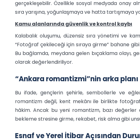
gerçekleşebilir. Özellikle sosyal medyada onay al
sıra yarışına, yoğunlaşmaya ve hatta tartışmaya yol
Kamu alanlarında güvenlik ve kontrol kaybı
Kalabalık oluşumu, düzensiz sıra yönetimi ve kamu
“Fotoğraf çekileceği için sıraya girme” bahane gibi
Bu bağlamda, meydana gelen bıçaklama olayı, gençl
olarak değerlendiriliyor.
“Ankara romantizmi”nin arka planı
Bu ifade, gençlerin şehirle, sembollerle ve eğlen
romantizm değil, kent mekânı ile birlikte fotoğr
hâkim. Ancak bu yeni romantizm, bazı değerler a
bekleme stresine girme, rekabet, risk alma gibi unsu
Esnaf ve Yerel İtibar Açısından Dur