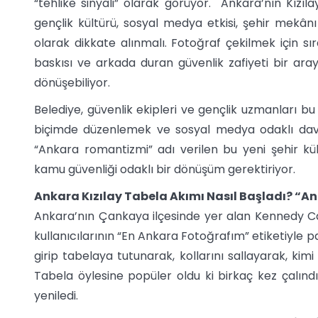
“tehlike sinyali” olarak görüyor. Ankara’nın Kızıl
gençlik kültürü, sosyal medya etkisi, şehir mekânı
olarak dikkate alınmalı. Fotoğraf çekilmek için sı
baskısı ve arkada duran güvenlik zafiyeti bir aray
dönüşebiliyor.
Belediye, güvenlik ekipleri ve gençlik uzmanları b
biçimde düzenlemek ve sosyal medya odaklı davranı
“Ankara romantizmi” adı verilen bu yeni şehir kült
kamu güvenliği odaklı bir dönüşüm gerektiriyor.
Ankara Kızılay Tabela Akımı Nasıl Başladı? “
Ankara’nın Çankaya ilçesinde yer alan Kennedy Cad
kullanıcılarının “En Ankara Fotoğrafım” etiketiyle p
girip tabelaya tutunarak, kollarını sallayarak, kim
Tabela öylesine popüler oldu ki birkaç kez çalındı
yeniledi.