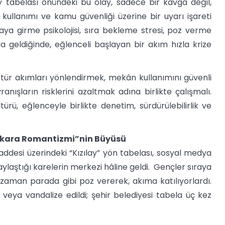
ay tabelası önündeki bu olay, sadece bir kavga değil,
 kullanımı ve kamu güvenliği üzerine bir uyarı işareti
raya girme psikolojisi, sıra bekleme stresi, poz verme
a geldiğinde, eğlenceli başlayan bir akım hızla krize
u tür akımları yönlendirmek, mekân kullanımını güvenli
şların risklerini azaltmak adına birlikte çalışmalı.
ürü, eğlenceyle birlikte denetim, sürdürülebilirlik ve
Ankara Romantizmi”nin Büyüsü
desi üzerindeki “Kızılay” yön tabelası, sosyal medya
aylaştığı karelerin merkezi hâline geldi. Gençler sıraya
i zaman parada gibi poz vererek, akıma katılıyorlardı.
 veya vandalize edildi; şehir belediyesi tabela üç kez