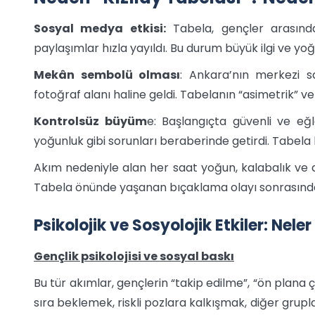
Sosyal medya etkisi:
Tabela, gençler arasında
paylaşımlar hızla yayıldı. Bu durum büyük ilgi ve yoğ
Mekân sembolü olması
: Ankara’nın merkezi sa
fotoğraf alanı haline geldi. Tabelanın “asimetrik” v
Kontrolsüz büyüm
e: Başlangıçta güvenli ve eğ
yoğunluk gibi sorunları beraberinde getirdi. Tabela 
Akım nedeniyle alan her saat yoğun, kalabalık ve düz
Tabela önünde yaşanan bıçaklama olayı sonrasında be
Psikolojik ve Sosyolojik Etkiler: Nel
Gençlik psikolojisi ve sosyal baskı
Bu tür akımlar, gençlerin “takip edilme”, “ön plana çı
sıra beklemek, riskli pozlara kalkışmak, diğer grup