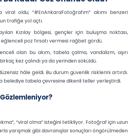
 viral oldu; “#EnAnkaraFotoğrafım” akımı benzeri
un trafiğe yol açtı.
yılan Kızılay bölgesi, gençler için buluşma noktası,
e eğlenceli poz fırsatı vermesi rağbet gördü.
lenceli olan bu akım, tabela çalma, vandalizm, aşırı
birkaç kez çalındı ya da yerinden söküldü.
ensiz hâle geldi. Bu durum güvenlik risklerini artırdı.
lediye tabela çevresine dikenli teller yerleştirdi.
er Gözlemleniyor?
kma”, “viral olma” isteğini tetikliyor. Fotoğraf için uzun
larla yarışmak gibi davranışlar sonuçları öngörülmeden