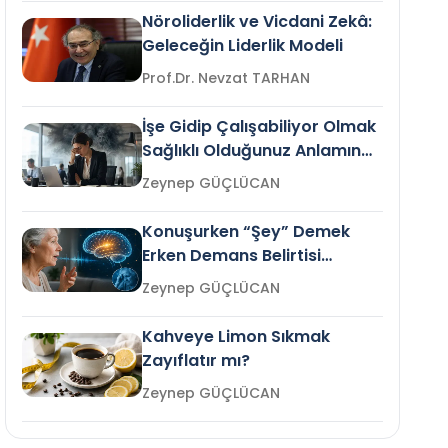
Nöroliderlik ve Vicdani Zekâ:
Geleceğin Liderlik Modeli
Prof.Dr. Nevzat TARHAN
İşe Gidip Çalışabiliyor Olmak
Sağlıklı Olduğunuz Anlamına
Gelir mi?
Zeynep GÜÇLÜCAN
Konuşurken “Şey” Demek
Erken Demans Belirtisi
Olabilir mi?
Zeynep GÜÇLÜCAN
Kahveye Limon Sıkmak
Zayıflatır mı?
Zeynep GÜÇLÜCAN