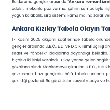
Bu duruma gençler arasında “
Ankara romantizm
odaklı, mekânla poz verme, şehrin sembolüyle iliş
yoğun kalabalık, sıra sistemi, kamu malına zarar ve
Ankara Kızılay Tabela Olayın Ta
17 Kasım 2025 akşamı saatlerinde tabela önünde 
gençler arasında U.B.Ö., E.D. ve D.C.K. isimli üç kişi
sırası ve “öncelik” iddialarına dayandığı belirtildi.
bıçakla iki kişiyi yaraladı. Olay yerine gelen sağlı
gözaltına alındı. Mahkemeye çıkarılan U.B.Ö., tutuk
çevresinde bazı gençlerin hâlâ tabela önünde poz 
çekildiği gözlendi. Bu görüntüler sosyal medya ve ha