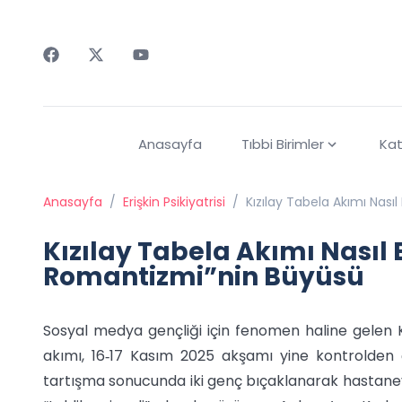
Faceebok
Twitter
Youtube
Anasayfa
Tıbbi Birimler
Kat
Anasayfa
/
Erişkin Psikiyatrisi
/
Kızılay Tabela Akımı Nas
Kızılay Tabela Akımı Nasıl
Romantizmi”nin Büyüsü
Sosyal medya gençliği için fenomen haline gelen 
akımı, 16‐17 Kasım 2025 akşamı yine kontrolden ç
tartışma sonucunda iki genç bıçaklanarak hastaneye k