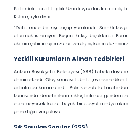
Bölgedeki esnaf tepkili: Uzun kuyruklar, kalabalık, k
Külen şöyle diyor:
“Daha önce bir kişi düşüp yaralandı… Sürekli kavga 
oturmak istemiyor. Bugün iki kişi bıçaklandı. Bura
akımın şehir imajına zarar verdiğini, kamu düzenini za
Yetkili Kurumların Alınan Tedbirleri
Ankara Büyükşehir Belediyesi (ABB) tabela dayanıklı
demiri ekledi. Olay sonrası tabela çevresine dikenli 
artırılması kararı alındı. Polis ve zabıta tarafında
konusunda denetimlerin sıklaştırılması gündemde
edilemeyecek kadar büyük bir sosyal medya akım
gerektiğini vurguluyor.
Sık Sorulan Sorular (SSS)