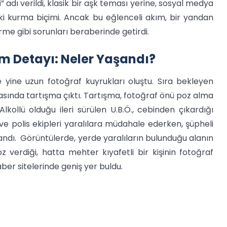
i
” adı verildi, klasik bir aşk teması yerine, sosyal medya
ki kurma biçimi. Ancak bu eğlenceli akım, bir yandan
rme gibi sorunları beraberinde getirdi.
m Detayı: Neler Yaşandı?
yine uzun fotoğraf kuyrukları oluştu. Sıra bekleyen
 arasında tartışma çıktı. Tartışma, fotoğraf önü poz alma
 Alkollü olduğu ileri sürülen U.B.Ö., cebinden çıkardığı
k ve polis ekipleri yaralılara müdahale ederken, şüpheli
landı. Görüntülerde, yerde yaralıların bulunduğu alanın
verdiği, hatta mehter kıyafetli bir kişinin fotoğraf
ber sitelerinde geniş yer buldu.