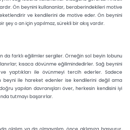
nlardır. Ön beynini kullananlar, beraberindekileri motive
areketlendirir ve kendilerini de motive eder. Ön beynini
r şey o an için yapılmaz, sürekli bir akış vardır.
an da farklı eğilimler sergiler. Örneğin sol beyin lobunu
lanırlar; kısaca dövünme eğilimindedirler. Sağ beynini
ri ve yaptıkları ile övünmeyi tercih ederler. Sadece
n beyni ile hareket edenler ise kendilerini değil ama
 doğru yapılan davranışları över, herkesin kendisini iyi
landa tutmayı başarırlar.
da olalım ya da olmayalım, önce aklımıza başvurur,