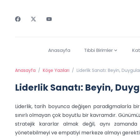
Faceebok
Twitter
Youtube
Anasayfa
Tıbbi Birimler
Kat
Anasayfa
/
Köşe Yazıları
/
Liderlik Sanatı: Beyin, Duygul
Liderlik Sanatı: Beyin, Duy
Liderlik, tarih boyunca değişen paradigmalarla b
sınırlı olmayan çok boyutlu bir kavramdır. Günümüzd
stratejik kararlar almak değil, aynı zamanda in
yönetebilmeyi ve empatiyi merkeze almayı gerektir