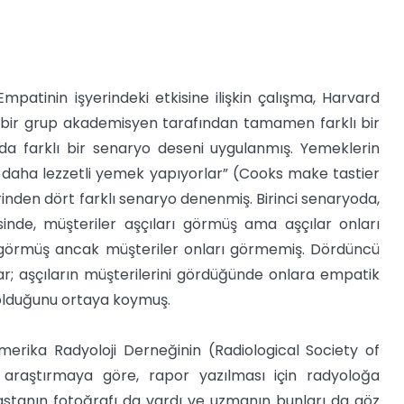
 Empatinin işyerindeki etkisine ilişkin çalışma, Harvard
 bir grup akademisyen tarafından tamamen farklı bir
da farklı bir senaryo deseni uygulanmış. Yemeklerin
nde daha lezzetli yemek yapıyorlar” (Cooks make tastier
inden dört farklı senaryo denenmiş. Birinci senaryoda,
isinde, müşteriler aşçıları görmüş ama aşçılar onları
 görmüş ancak müşteriler onları görmemiş. Dördüncü
lar; aşçıların müşterilerini gördüğünde onlara empatik
i olduğunu ortaya koymuş.
merika Radyoloji Derneğinin (Radiological Society of
u araştırmaya göre, rapor yazılması için radyoloğa
hastanın fotoğrafı da vardı ve uzmanın bunları da göz