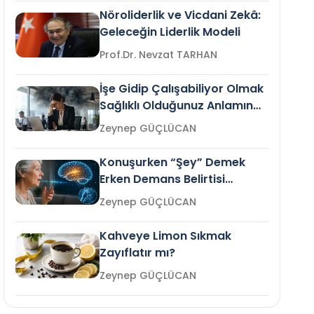
Nöroliderlik ve Vicdani Zekâ:
Geleceğin Liderlik Modeli
Prof.Dr. Nevzat TARHAN
İşe Gidip Çalışabiliyor Olmak
Sağlıklı Olduğunuz Anlamına
Gelir mi?
Zeynep GÜÇLÜCAN
Konuşurken “Şey” Demek
Erken Demans Belirtisi
Olabilir mi?
Zeynep GÜÇLÜCAN
Kahveye Limon Sıkmak
Zayıflatır mı?
Zeynep GÜÇLÜCAN