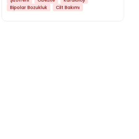
Şizofreni
Obezite
Kardioloji
Bipolar Bozukluk
Cilt Bakımı