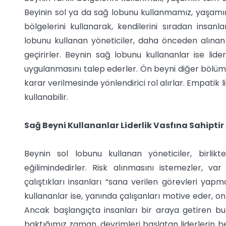
Beyinin sol ya da sağ lobunu kullanmamız, yaşamımız
bölgelerini kullanarak, kendilerini sıradan insan
lobunu kullanan yöneticiler, daha önceden alınan 
geçirirler. Beynin sağ lobunu kullananlar ise liderl
uygulanmasını talep ederler. Ön beyni diğer bölüml
karar verilmesinde yönlendirici rol alırlar. Empati
kullanabilir.
Sağ Beyni Kullananlar Liderlik Vasfına Sahipti
Beynin sol lobunu kullanan yöneticiler, birlik
eğilimindedirler. Risk alınmasını istemezler, v
çalıştıkları insanları “sana verilen görevleri yapm
kullananlar ise, yanında çalışanları motive eder, onlar
Ancak başlangıçta insanları bir araya getiren b
baktığımız zaman, devrimleri başlatan liderlerin 