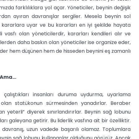
da farklılıklara yol açar. Yöneticiler, beynin değişik
lardan ayıran davranışlar sergiler. Mesela beynin sol
kararlara uyar ve bu kararları en iyi şekilde hayata
i vasfı olan yöneticilerdir, kararları kendileri alır ve
erden daha baskın olan yöneticiler ise organize eder,
k lider hem düşünen hem de hisseden beynini eş zamanlı
r Ama…
te çalıştıkları insanları duruma uydurma, uyarlama
ar olan statükonun sürmesinden yanadırlar. Beraber
an yeterli” diyerek sınırlandırırlar. Beynin sağ lobunu
ı galeyana getirir. Bu liderlik vasfına ait bir özelliktir.
u davranış, uzun vadede başarılı olamaz. Toplumlara
beynin sağ lobunu kullananlar olduğunu görürüz. Ancak