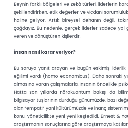
Beynin farklı bölgeleri ve zekâ türleri, liderlerin kara
şekillendirirken, etik değerler ve vicdani sorumluluk 
haline geliyor. Artık bireysel dehanın değil, ta
çağdayız. Bu nedenle, gerçek liderler sadece yol
veren ve dönüştüren kişilerdir.
İnsan nasıl karar veriyor?
Bu soruya yanıt arayan ve bugün eskimiş liderlik
eğilimi vardı (homo economicus). Daha sonraki yıll
almasına varan çalışmalarla, insanın öncelikle psiko
Hatta son yıllarda nörokuantum bakışı da bilimin
bilgisayar tuşlarının durduğu günümüzde, bazı değer
olan “empati” yani kültürümüzde ve inanç sistemim
konu, yöneticilikte yeni yeni keşfedildi. Ernest & Y
araştırmanın sonuçlarına göre araştırmaya katılanl