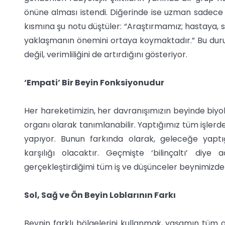
önüne alması istendi. Diğerinde ise uzman sadece 
kısmına şu notu düştüler: “Araştırmamız; hastaya, sa
yaklaşmanın önemini ortaya koymaktadır.” Bu durum
değil, verimliliğini de artırdığını gösteriyor.
‘Empati’ Bir Beyin Fonksiyonudur
Her hareketimizin, her davranışımızın beyinde biyoki
organı olarak tanımlanabilir. Yaptığımız tüm işlerd
yapıyor. Bunun farkında olarak, geleceğe yaptı
karşılığı olacaktır. Geçmişte ‘bilinçaltı’ diye 
gerçekleştirdiğimi tüm iş ve düşünceler beynimizde ar
Sol, Sağ ve Ön Beyin Loblarının Farkı
Beynin farklı bölgelerini kullanmak, yaşamın tüm al