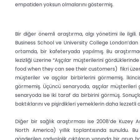
empatiden yoksun olmalarını göstermiş.
Bir diğer önemli araştırma, algı yönetimi ile ilgili.
Business School ve University College London’dan
ortamda, bir kafeteryada yapılmış. Bu araştırma
lezizliği üzerine “Aşçılar müşterilerini gördükleri
food when they can see their customers) fikri üzer
müşteriler ve aşçılar birbirlerini görmemiş. İkinc
görmemiş. Üçüncü senaryoda, aşçılar müşterileri
senaryoda ise iki taraf da birbirini görmüş. Sonuç
baktıklarını ve pişirdikleri yemeklerin daha lezzetl
Diğer bir sağlık araştırması ise 2008’de Kuzey A
North America) yıllık toplantısında sunuldu. B
gönderilen radyolojik çıktıların yanında bir grup 