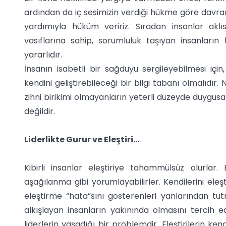
ardından da iç sesimizin verdiği hükme göre davran
yardımıyla hüküm veririz. Sıradan insanlar akl
vasıflarına sahip, sorumluluk taşıyan insanların 
yararlıdır.
İnsanın isabetli bir sağduyu sergileyebilmesi için,
kendini geliştirebileceği bir bilgi tabanı olmalıdı
zihni birikimi olmayanların yeterli düzeyde duygusal
değildir.
Liderlikte Gurur ve Eleştiri…
Kibirli insanlar eleştiriye tahammülsüz olurlar. B
aşağılanma gibi yorumlayabilirler. Kendilerini eleşt
eleştirme “hata”sını gösterenleri yanlarından tutma
alkışlayan insanların yakınında olmasını tercih
liderlerin yaşadığı bir problemdir. Eleştirilerin k