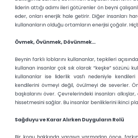
liderin attığı adımı ileri götürenler ön beyni çalışa
eder, onları enerjik hale getirir. Diğer insanları h
kullananların olduğu ortamların enerjisi çoğalır. Hiçbi
Övmek, Övünmek, Dövünmek…
Beynin farklı loblarını kullananlar, tepkileri açısınd
kullanan insanlar çok sık olarak “keşke” sözünü kul
kullananlar ise liderlik vasfı nedeniyle kendile
kendilerini övmeyi değil, övülmeyi de severler. Ö
başkalarını över. Çevrelerindeki insanları alkışlar,
hissetmesini sağlar. Bu insanlar benliklerini ikinci p
Sağduyu ve Karar Alırken Duyguların Rolü
Bir konu hakkında yargıya varmadan önce, farkın