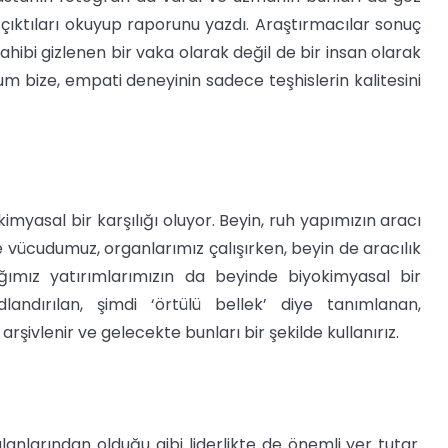
çıktıları okuyup raporunu yazdı. Araştırmacılar sonuç
hibi gizlenen bir vaka olarak değil de bir insan olarak
 bize, empati deneyinin sadece teşhislerin kalitesini
myasal bir karşılığı oluyor. Beyin, ruh yapımızın aracı
e vücudumuz, organlarımız çalışırken, beyin de aracılık
ğımız yatırımlarımızın da beyinde biyokimyasal bir
adlandırılan, şimdi ‘örtülü bellek’ diye tanımlanan,
şivlenir ve gelecekte bunları bir şekilde kullanırız.
anlarından olduğu gibi liderlikte de önemli yer tutar.