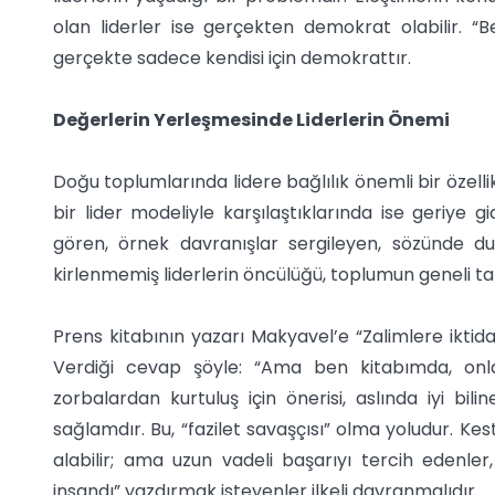
olan liderler ise gerçekten demokrat olabilir. “B
gerçekte sadece kendisi için demokrattır.
Değerlerin Yerleşmesinde Liderlerin Önemi
Doğu toplumlarında lidere bağlılık önemli bir özellikti
bir lider modeliyle karşılaştıklarında ise geriye gi
gören, örnek davranışlar sergileyen, sözünde 
kirlenmemiş liderlerin öncülüğü, toplumun geneli t
Prens kitabının yazarı Makyavel’e “Zalimlere iktida
Verdiği cevap şöyle: “Ama ben kitabımda, onl
zorbalardan kurtuluş için önerisi, aslında iyi bil
sağlamdır. Bu, “fazilet savaşçısı” olma yoludur. Kes
alabilir; ama uzun vadeli başarıyı tercih edenler,
insandı” yazdırmak isteyenler ilkeli davranmalıdır.