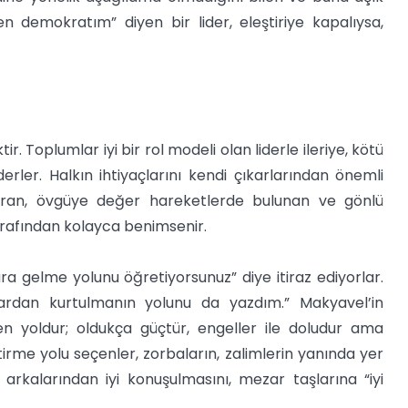
en demokratım” diyen bir lider, eleştiriye kapalıysa,
r. Toplumlar iyi bir rol modeli olan liderle ileriye, kötü
derler. Halkın ihtiyaçlarını kendi çıkarlarından önemli
duran, övgüye değer hareketlerde bulunan ve gönlü
arafından kolayca benimsenir.
ra gelme yolunu öğretiyorsunuz” diye itiraz ediyorlar.
ardan kurtulmanın yolunu da yazdım.” Makyavel’in
inen yoldur; oldukça güçtür, engeller ile doludur ama
tirme yolu seçenler, zorbaların, zalimlerin yanında yer
 arkalarından iyi konuşulmasını, mezar taşlarına “iyi