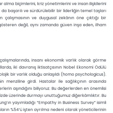
r alma biçimlerini, kriz yönetimlerini ve insan ilişkilerini
da başarılı ve sürdürülebilir bir liderliğin temel taşları
kım çalışmasının ve duygusal zekânın öne çıktığı bir
 gösteren değil, aynı zamanda güven inşa eden, ilham
 çalışmalarında, insanı ekonomik varlık olarak görme
arda, iki davranış iktisatçısının Nobel Ekonomi Ödülü
lojik bir varlık olduğu anlaşıldı (homo psychologicus).
 menziline girdi. Hastalar ile sağlıkçının arasında
lerin aşındığını biliyoruz. Bu değerlerden en önemlisi
izde üzerinde durmayı unuttuğumuz diğerkâmlıktır. Bu
oung’ın yayımladığı “Empathy in Business Survey” isimli
arın %54’ü işten ayrılma nedeni olarak yöneticilerinin