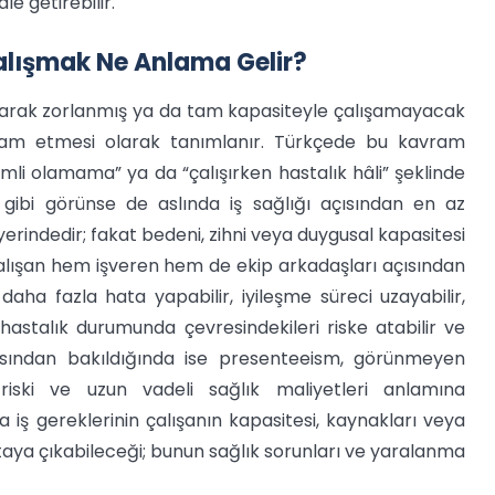
e getirebilir.
alışmak Ne Anlama Gelir?
l olarak zorlanmış ya da tam kapasiteyle çalışamayacak
m etmesi olarak tanımlanır. Türkçede bu kavram
imli olamama” ya da “çalışırken hastalık hâli” şeklinde
 gibi görünse de aslında iş sağlığı açısından en az
yerindedir; fakat bedeni, zihni veya duygusal kapasitesi
alışan hem işveren hem de ekip arkadaşları açısından
i daha fazla hata yapabilir, iyileşme süreci uzayabilir,
ı hastalık durumunda çevresindekileri riske atabilir ve
çısından bakıldığında ise presenteeism, görünmeyen
 riski ve uzun vadeli sağlık maliyetleri anlamına
 da iş gereklerinin çalışanın kapasitesi, kaynakları veya
rtaya çıkabileceği; bunun sağlık sorunları ve yaralanma