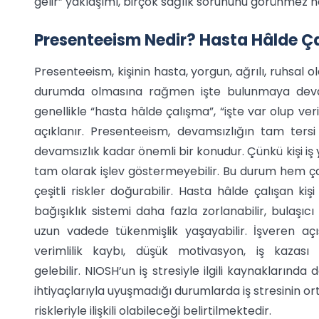
gelir” yaklaşımı, birçok sağlık sorununu görünmez hâl
Presenteeism Nedir? Hasta Hâlde Ç
Presenteeism, kişinin hasta, yorgun, ağrılı, ruhsa
durumda olmasına rağmen işte bulunmaya deva
genellikle “hasta hâlde çalışma”, “işte var olup ver
açıklanır. Presenteeism, devamsızlığın tam tersi
devamsızlık kadar önemli bir konudur. Çünkü kişi iş 
tam olarak işlev göstermeyebilir. Bu durum hem ç
çeşitli riskler doğurabilir. Hasta hâlde çalışan kiş
bağışıklık sistemi daha fazla zorlanabilir, bulaşıc
uzun vadede tükenmişlik yaşayabilir. İşveren a
verimlilik kaybı, düşük motivasyon, iş kazası
gelebilir. NIOSH’un iş stresiyle ilgili kaynaklarında
ihtiyaçlarıyla uyuşmadığı durumlarda iş stresinin o
riskleriyle ilişkili olabileceği belirtilmektedir.