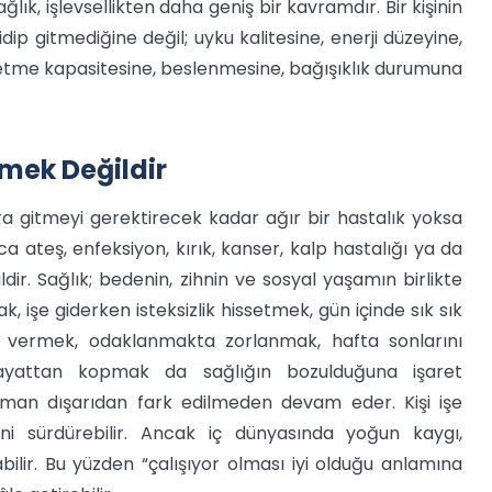
ğlık, işlevsellikten daha geniş bir kavramdır. Bir kişinin
dip gitmediğine değil; uyku kalitesine, enerji düzeyine,
baş etme kapasitesine, beslenmesine, bağışıklık durumuna
mek Değildir
ra gitmeyi gerektirecek kadar ağır bir hastalık yoksa
zca ateş, enfeksiyon, kırık, kanser, kalp hastalığı ya da
ir. Sağlık; bedenin, zihnin ve sosyal yaşamın birlikte
 işe giderken isteksizlik hissetmek, gün içinde sık sık
i vermek, odaklanmakta zorlanmak, hafta sonlarını
ayattan kopmak da sağlığın bozulduğuna işaret
 zaman dışarıdan fark edilmeden devam eder. Kişi işe
erini sürdürebilir. Ancak iç dünyasında yoğun kaygı,
bilir. Bu yüzden “çalışıyor olması iyi olduğu anlamına