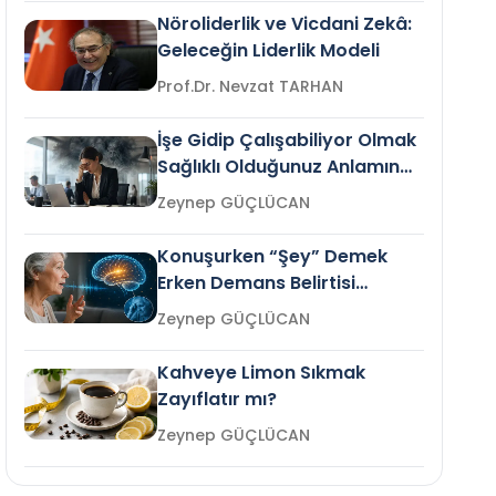
Nöroliderlik ve Vicdani Zekâ:
Geleceğin Liderlik Modeli
Prof.Dr. Nevzat TARHAN
İşe Gidip Çalışabiliyor Olmak
Sağlıklı Olduğunuz Anlamına
Gelir mi?
Zeynep GÜÇLÜCAN
Konuşurken “Şey” Demek
Erken Demans Belirtisi
Olabilir mi?
Zeynep GÜÇLÜCAN
Kahveye Limon Sıkmak
Zayıflatır mı?
Zeynep GÜÇLÜCAN