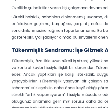
Özellikle şu belirtiler varsa kişi çalışmaya devam ed
Sürekli halsizlik, sabahları dinlenmemiş uyanma, dik
enfeksiyon geçirme, baş ağrısı, çarpıntı, nefes da
sonu dinlenmesine rağmen toparlanamama. Bu belirti
gösterebilir. Çalışabiliyor olmak, bu sinyallerin ö
Tükenmişlik Sendromu: İşe Gitmek 
Tükenmişlik, özellikle uzun süreli iş stresi, yüksek 
ve kontrol kaybı hissiyle ilişkili bir durumdur. Tü
eder. Ancak yaptıkları işe karşı isteksizlik, duy
yaşayabilirler. Tükenmişlik yaşayan bir çalışan sa
tahammülsüzleşebilir, daha önce keyif aldığı görevl
sürekli “artık yapamıyorum” hissiyle mücadele edebi
olduğunuz anlamına gelir mi? sorusu daha da ön