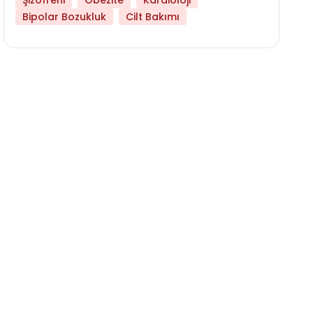
Şizofreni
Obezite
Kardioloji
Bipolar Bozukluk
Cilt Bakımı