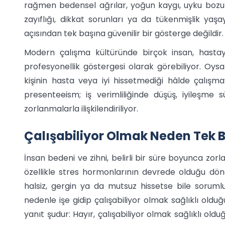
rağmen bedensel ağrılar, yoğun kaygı, uyku bozukl
zayıflığı, dikkat sorunları ya da tükenmişlik yaşa
açısından tek başına güvenilir bir gösterge değildir.
Modern çalışma kültüründe birçok insan, hastayk
profesyonellik göstergesi olarak görebiliyor. Oys
kişinin hasta veya iyi hissetmediği hâlde çalış
presenteeism; iş verimliliğinde düşüş, iyileşme s
zorlanmalarla ilişkilendiriliyor.
Çalışabiliyor Olmak Neden Tek B
İnsan bedeni ve zihni, belirli bir süre boyunca z
özellikle stres hormonlarının devrede olduğu döne
halsiz, gergin ya da mutsuz hissetse bile sorumlul
nedenle işe gidip çalışabiliyor olmak sağlıklı old
yanıt şudur: Hayır, çalışabiliyor olmak sağlıklı ol