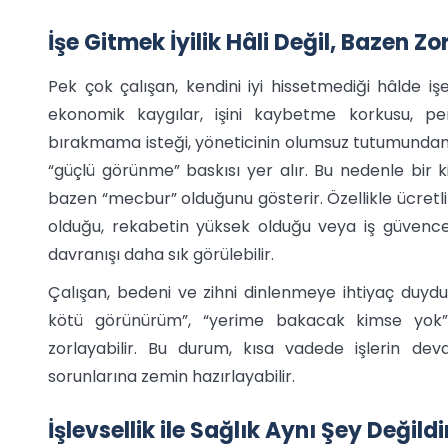
İşe Gitmek İyilik Hâli Değil, Bazen Z
Pek çok çalışan, kendini iyi hissetmediği hâlde i
ekonomik kaygılar, işini kaybetme korkusu, pe
bırakmama isteği, yöneticinin olumsuz tutumundan 
“güçlü görünme” baskısı yer alır. Bu nedenle bir ki
bazen “mecbur” olduğunu gösterir. Özellikle ücretli ha
olduğu, rekabetin yüksek olduğu veya iş güvenc
davranışı daha sık görülebilir.
Çalışan, bedeni ve zihni dinlenmeye ihtiyaç duydu
kötü görünürüm”, “yerime bakacak kimse yok”, 
zorlayabilir. Bu durum, kısa vadede işlerin d
sorunlarına zemin hazırlayabilir.
İşlevsellik ile Sağlık Aynı Şey Değildi