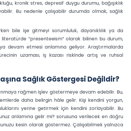
uğu, kronik stres, depresif duygu durumu, bağışıklık
yabilir. Bu nedenle çalışabilir durumda olmak, sağlık
en bile işe gitmeyi sorumluluk, dayanıklılık ya da
a literatürde “presenteeism” olarak bilinen bu durum,
maya devam etmesi anlamına geliyor. Araştırmalarda
ürecinin uzaması, iş kazası riskinde artış ve ruhsal
aşına Sağlık Göstergesi Değildir?
orlanmaya rağmen işlev göstermeye devam edebilir. Bu,
mlerde daha belirgin hâle gelir. Kişi kendini yorgun,
uklarını yerine getirmek için kendini zorlayabilir. Bu
uğunuz anlamına gelir mi? sorusuna verilecek en doğru
duğunuzu kesin olarak göstermez. Çalışabilmek yalnızca