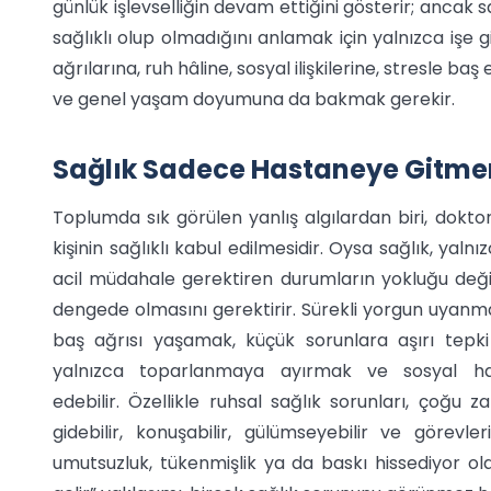
günlük işlevselliğin devam ettiğini gösterir; ancak sa
sağlıklı olup olmadığını anlamak için yalnızca işe gi
ağrılarına, ruh hâline, sosyal ilişkilerine, stresle 
ve genel yaşam doyumuna da bakmak gerekir.
Sağlık Sadece Hastaneye Gitme
Toplumda sık görülen yanlış algılardan biri, dokto
kişinin sağlıklı kabul edilmesidir. Oysa sağlık, yalnı
acil müdahale gerektiren durumların yokluğu değild
dengede olmasını gerektirir. Sürekli yorgun uyanmak,
baş ağrısı yaşamak, küçük sorunlara aşırı tepk
yalnızca toparlanmaya ayırmak ve sosyal h
edebilir. Özellikle ruhsal sağlık sorunları, çoğu
gidebilir, konuşabilir, gülümseyebilir ve görevl
umutsuzluk, tükenmişlik ya da baskı hissediyor ola