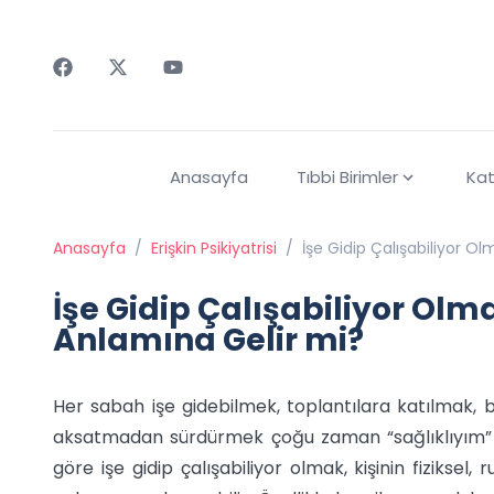
Faceebok
Twitter
Youtube
Anasayfa
Tıbbi Birimler
Kat
Anasayfa
/
Erişkin Psikiyatrisi
/
İşe Gidip Çalışabiliyor O
İşe Gidip Çalışabiliyor Olm
Anlamına Gelir mi?
Her sabah işe gidebilmek, toplantılara katılmak, 
aksatmadan sürdürmek çoğu zaman “sağlıklıyım” 
göre işe gidip çalışabiliyor olmak, kişinin fiziksel