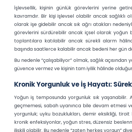
İşlevsellik, kişinin günlük görevlerini yerine get
kavramdır. Bir kişi işlevsel olabilir ancak sağlıklı 
olarak işe gidebilir ancak sık ağrı atakları nedeniy
görevlerini sürdürebilir ancak içsel olarak yoğun b
toplantılara katılabilir ancak sürekli alarm hâlin
başında saatlerce kalabilir ancak bedeni her gün da
Bu nedenle “çalışabiliyor” olmak, sağlık açısından y
güvence vermez ve kişinin tam iyilik hâlinde olduğu
Kronik Yorgunluk ve İş Hayatı: Sür
Yoğun iş temposunda yorgunluk sık yaşanabilir. 
geçmemesi, sabah uyanınca bile devam etmesi ve g
yorgunluk; uyku bozuklukları, demir eksikliği, tiroit 
kronik enfeksiyonlar, yoğun stres, düzensiz beslenm
ilişkili olabilir. Bu nedenle “zaten herkes yorgun” diy