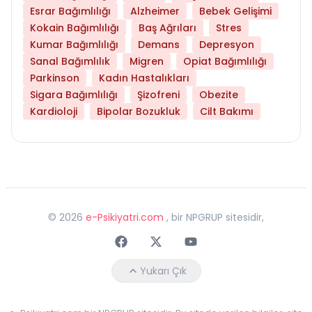
Esrar Bağımlılığı
Alzheimer
Bebek Gelişimi
Kokain Bağımlılığı
Baş Ağrıları
Stres
Kumar Bağımlılığı
Demans
Depresyon
Sanal Bağımlılık
Migren
Opiat Bağımlılığı
Parkinson
Kadın Hastalıkları
Sigara Bağımlılığı
Şizofreni
Obezite
Kardioloji
Bipolar Bozukluk
Cilt Bakımı
©
2026
e-Psikiyatri.com
, bir NPGRUP sitesidir,
Faceebok
Twitter
Youtube
Yukarı Çık