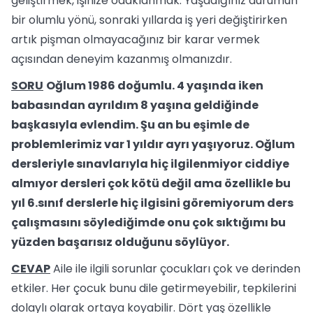
geliştirmek, işinize odaklanmak. Yaşadığınız durumun
bir olumlu yönü, sonraki yıllarda iş yeri değiştirirken
artık pişman olmayacağınız bir karar vermek
açısından deneyim kazanmış olmanızdır.
SORU
Oğlum 1986 doğumlu. 4 yaşında iken
babasından ayrıldım 8 yaşına geldiğinde
başkasıyla evlendim. Şu an bu eşimle de
problemlerimiz var 1 yıldır ayrı yaşıyoruz. Oğlum
dersleriyle sınavlarıyla hiç ilgilenmiyor ciddiye
almıyor dersleri çok kötü değil ama özellikle bu
yıl 6.sınıf derslerle hiç ilgisini göremiyorum ders
çalışmasını söylediğimde onu çok sıktığımı bu
yüzden başarısız olduğunu söylüyor.
CEVAP
Aile ile ilgili sorunlar çocukları çok ve derinden
etkiler. Her çocuk bunu dile getirmeyebilir, tepkilerini
dolaylı olarak ortaya koyabilir. Dört yaş özellikle