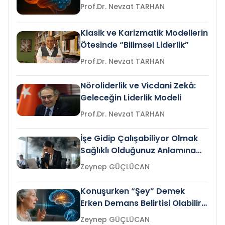
Prof.Dr. Nevzat TARHAN
Klasik ve Karizmatik Modellerin
Ötesinde “Bilimsel Liderlik”
Prof.Dr. Nevzat TARHAN
Nöroliderlik ve Vicdani Zekâ:
Geleceğin Liderlik Modeli
Prof.Dr. Nevzat TARHAN
İşe Gidip Çalışabiliyor Olmak
Sağlıklı Olduğunuz Anlamına
Gelir mi?
Zeynep GÜÇLÜCAN
Konuşurken “Şey” Demek
Erken Demans Belirtisi Olabilir
mi?
Zeynep GÜÇLÜCAN