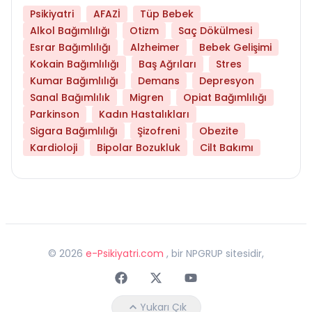
Psikiyatri
AFAZİ
Tüp Bebek
Alkol Bağımlılığı
Otizm
Saç Dökülmesi
Esrar Bağımlılığı
Alzheimer
Bebek Gelişimi
Kokain Bağımlılığı
Baş Ağrıları
Stres
Kumar Bağımlılığı
Demans
Depresyon
Sanal Bağımlılık
Migren
Opiat Bağımlılığı
Parkinson
Kadın Hastalıkları
Sigara Bağımlılığı
Şizofreni
Obezite
Kardioloji
Bipolar Bozukluk
Cilt Bakımı
©
2026
e-Psikiyatri.com
, bir NPGRUP sitesidir,
Faceebok
Twitter
Youtube
Yukarı Çık