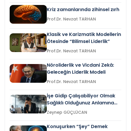
Kriz zamanlarında zihinsel zırh
Prof.Dr. Nevzat TARHAN
Klasik ve Karizmatik Modellerin
Ötesinde “Bilimsel Liderlik”
Prof.Dr. Nevzat TARHAN
Nöroliderlik ve Vicdani Zekâ:
Geleceğin Liderlik Modeli
Prof.Dr. Nevzat TARHAN
İşe Gidip Çalışabiliyor Olmak
Sağlıklı Olduğunuz Anlamına
Gelir mi?
Zeynep GÜÇLÜCAN
Konuşurken “Şey” Demek