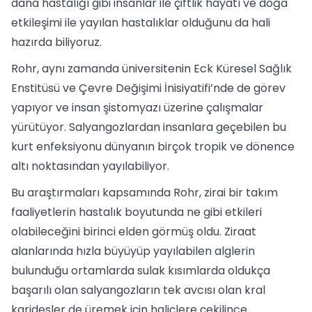
dana hastalığı gibi insanlar ile çiftlik hayatı ve doğa
etkileşimi ile yayılan hastalıklar olduğunu da hali
hazırda biliyoruz.
Rohr, aynı zamanda üniversitenin Eck Küresel Sağlık
Enstitüsü ve Çevre Değişimi İnisiyatifi’nde de görev
yapıyor ve insan şistomyazı üzerine çalışmalar
yürütüyor. Salyangozlardan insanlara geçebilen bu
kurt enfeksiyonu dünyanın birçok tropik ve dönence
altı noktasından yayılabiliyor.
Bu araştırmaları kapsamında Rohr, zirai bir takım
faaliyetlerin hastalık boyutunda ne gibi etkileri
olabileceğini birinci elden görmüş oldu. Ziraat
alanlarında hızla büyüyüp yayılabilen alglerin
bulunduğu ortamlarda sulak kısımlarda oldukça
başarılı olan salyangozların tek avcısı olan kral
karidesler de üremek için haliçlere çekilince