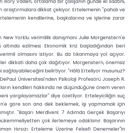
n Rory Vaden, ortalama bir çalışanın günde iki saatini,
ren araştırmalara dikkat çekiyor. Ertelemenin "pahalı ve
rtelemenin kendilerine, başkalarına ve işlerine zarar
n New Yorklu verimlilik danışmanı Julie Morgenstern'e
ü altında ezilmesi. Ekonomik kriz başladığından beri
e verimli olmasını istiyor. Bu da tıkanmaya yol açıyor.
iler dikkati daha çok dağıtıyor. Morgenstern, önemsiz
si sağlayabileceğini belirtiyor. "Hâlâ Erteliyor musunuz?
DePaul Üniversitesi'nden Psikoloji Profesörü Joseph R.
sanların kendileri hakkında ne düşündüğüne önem veren
 beni yargılayamazlar" diye özetliyor. Erteleyiciliğin suç
ern'e göre son ana dek beklemek, işi yapmamak için
mıştır. "Başarı Merdiveni: 7 Adımda Gerçek Başarıyı
 mükemmeliyetten çok ilerlemeye odaklanır. Başarının
man Hırsızı: Erteleme Üzerine Felsefi Denemeler"in