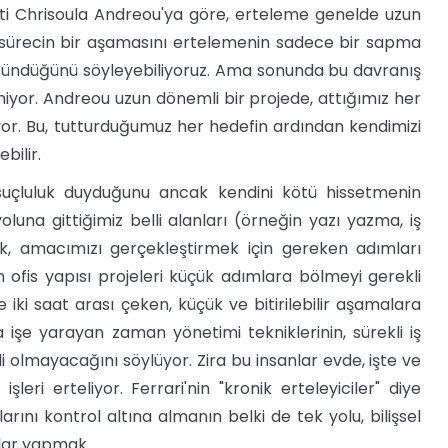
nti Chrisoula Andreou'ya göre, erteleme genelde uzun
r sürecin bir aşamasını ertelemenin sadece bir sapma
ündüğünü söyleyebiliyoruz. Ama sonunda bu davranış
tmiyor. Andreou uzun dönemli bir projede, attığımız her
or. Bu, tutturduğumuz her hedefin ardından kendimizi
bilir.
 suçluluk duyduğunu ancak kendini kötü hissetmenin
una gittiğimiz belli alanları (örneğin yazı yazma, iş
k, amacımızı gerçekleştirmek için gereken adımları
rn ofis yapısı projeleri küçük adımlara bölmeyi gerekli
e iki saat arası çeken, küçük ve bitirilebilir aşamalara
 işe yarayan zaman yönetimi tekniklerinin, sürekli iş
i olmayacağını söylüyor. Zira bu insanlar evde, işte ve
leri erteliyor. Ferrari'nin "kronik erteleyiciler" diye
arını kontrol altına almanın belki de tek yolu, bilişsel
slar yapmak.