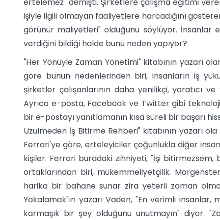
ertelemez" demişti. Şirketlere çalışma eğitimi vere
işiyle ilgili olmayan faaliyetlere harcadığını göste
görünür maliyetleri" olduğunu söylüyor. İnsanlar e
verdiğini bildiği halde bunu neden yapıyor?
"Her Yönüyle Zaman Yönetimi" kitabının yazarı ola
göre bunun nedenlerinden biri, insanların iş yük
şirketler çalışanlarının daha yenilikçi, yaratıcı v
Ayrıca e-posta, Facebook ve Twitter gibi teknoloj
bir e-postayı yanıtlamanın kısa süreli bir başarı his
Üzülmeden İş Bitirme Rehberi" kitabının yazarı ola 
Ferrari'ye göre, erteleyiciler çoğunlukla diğer in
kişiler. Ferrari buradaki zihniyeti, "İşi bitirmezsem,
ortaklarından biri, mükemmeliyetçilik. Morgenst
harika bir bahane sunar zira yeterli zaman olma
Yakalamak"ın yazarı Vaden, "En verimli insanlar,
karmaşık bir şey olduğunu unutmayın" diyor. "Za