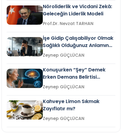
Nöroliderlik ve Vicdani Zekâ:
Geleceğin Liderlik Modeli
Prof.Dr. Nevzat TARHAN
İşe Gidip Çalışabiliyor Olmak
Sağlıklı Olduğunuz Anlamına
Gelir mi?
Zeynep GÜÇLÜCAN
Konuşurken “Şey” Demek
Erken Demans Belirtisi
Olabilir mi?
Zeynep GÜÇLÜCAN
Kahveye Limon Sıkmak
Zayıflatır mı?
Zeynep GÜÇLÜCAN