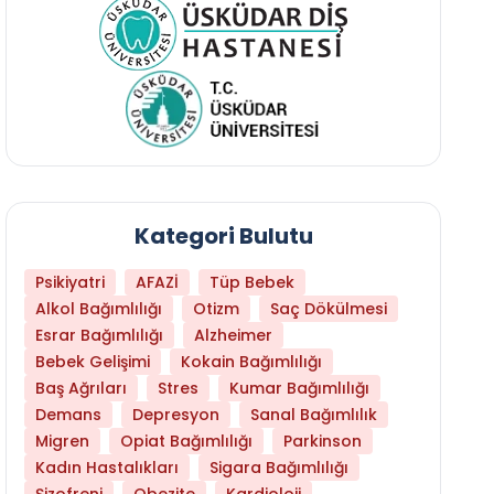
Kategori Bulutu
Psikiyatri
AFAZİ
Tüp Bebek
Alkol Bağımlılığı
Otizm
Saç Dökülmesi
Esrar Bağımlılığı
Alzheimer
Bebek Gelişimi
Kokain Bağımlılığı
Baş Ağrıları
Stres
Kumar Bağımlılığı
Libido Yüksekliği
Demans
Depresyon
Sanal Bağımlılık
Migren
Opiat Bağımlılığı
Parkinson
Kadın Hastalıkları
Sigara Bağımlılığı