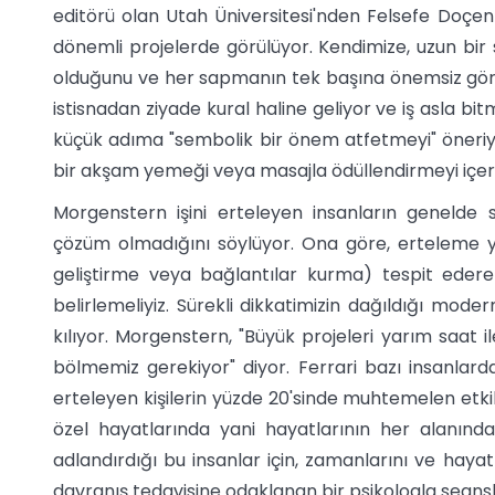
editörü olan Utah Üniversitesi'nden Felsefe Doçe
dönemli projelerde görülüyor. Kendimize, uzun bi
olduğunu ve her sapmanın tek başına önemsiz gör
istisnadan ziyade kural haline geliyor ve iş asla bi
küçük adıma "sembolik bir önem atfetmeyi" öneriy
bir akşam yemeği veya masajla ödüllendirmeyi içere
Morgenstern işini erteleyen insanların genelde
çözüm olmadığını söylüyor. Ona göre, erteleme yol
geliştirme veya bağlantılar kurma) tespit edere
belirlemeliyiz. Sürekli dikkatimizin dağıldığı mode
kılıyor. Morgenstern, "Büyük projeleri yarım saat il
bölmemiz gerekiyor" diyor. Ferrari bazı insanlarda
erteleyen kişilerin yüzde 20'sinde muhtemelen etkil
özel hayatlarında yani hayatlarının her alanında iş
adlandırdığı bu insanlar için, zamanlarını ve hayatl
davranış tedavisine odaklanan bir psikologla sean