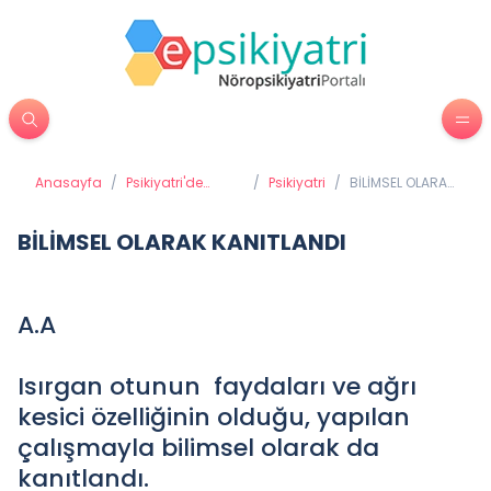
Anasayfa
/
Psikiyatri'de
/
Psikiyatri
/
BİLİMSEL OLARAK
Tedavi
KANITLANDI
Yöntemleri
BİLİMSEL OLARAK KANITLANDI
A.A
Isırgan otunun faydaları ve ağrı
kesici özelliğinin olduğu, yapılan
çalışmayla bilimsel olarak da
kanıtlandı.