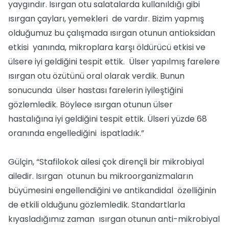
yaygındır. Isırgan otu salatalarda kullanıldığı gibi
ısırgan çayları, yemekleri de vardır. Bizim yapmış
olduğumuz bu çalışmada ısırgan otunun antioksidan
etkisi yanında, mikroplara karşı öldürücü etkisi ve
ülsere iyi geldiğini tespit ettik. Ülser yapılmış farelere
ısırgan otu özütünü oral olarak verdik. Bunun
sonucunda ülser hastası farelerin iyileştiğini
gözlemledik. Böylece ısırgan otunun ülser
hastalığına iyi geldiğini tespit ettik. Ülseri yüzde 68
oranında engellediğini ispatladık.”
Gülçin, “Stafilokok ailesi çok dirençli bir mikrobiyal
ailedir. Isırgan otunun bu mikroorganizmaların
büyümesini engellendiğini ve antikandidal özelliğinin
de etkili olduğunu gözlemledik. Standartlarla
kıyasladığımız zaman ısırgan otunun anti-mikrobiyal