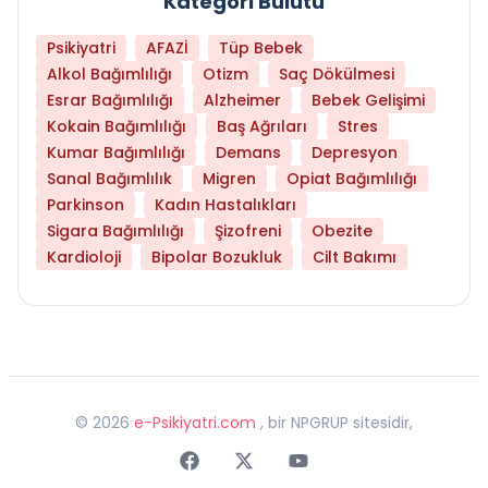
Kategori Bulutu
Psikiyatri
AFAZİ
Tüp Bebek
Alkol Bağımlılığı
Otizm
Saç Dökülmesi
Esrar Bağımlılığı
Alzheimer
Bebek Gelişimi
Kokain Bağımlılığı
Baş Ağrıları
Stres
Kumar Bağımlılığı
Demans
Depresyon
Sanal Bağımlılık
Migren
Opiat Bağımlılığı
Parkinson
Kadın Hastalıkları
Sigara Bağımlılığı
Şizofreni
Obezite
Kardioloji
Bipolar Bozukluk
Cilt Bakımı
©
2026
e-Psikiyatri.com
, bir NPGRUP sitesidir,
Faceebok
Twitter
Youtube