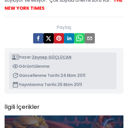
söylüyor ve ekliyor: "Çok sayıda önemli soru var."
THE
NEW YORK TIMES
Paylaş
Yazar:
Zeynep GÜÇLÜCAN
Görüntülenme:
Güncellenme Tarihi:
24 Ekim 2011
Yayınlanma Tarihi:
25 Ekim 2011
İlgili İçerikler