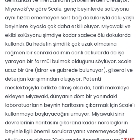
denizanası ve mercanların proteinlerden üretiliyor.
Miyawaki'ye göre Scale, genç beyinlerde solüsyonu
aynı hızda ememeyen sert bağ dokularıyla dolu yaşlı
beyinlere kıyasla çok daha etkili oluyor. Miyawaki ve
ekibi solüsyonu şimdiye kadar sadece ölü dokularda
kullandı. Bu hedefin şimdilik çok uzak olmasına
rağmen bir sonraki adımın canlı dokularda da işe
yarayan bir formül bulmak olduğunu söylüyor. Scale
ucuz bir üre (idrar ve gübrede bulunuyor), gliserol ve
deterjan karışımından oluşuyor. Patenti
meslektaşıyla birlikte almış olsa da, tarifi makaleye
ekleyen Miyawaki, dünyanın dört bir yanındaki
laboratuarların beynin haritasını çıkarmak için Scale'ı
kullanmaya başlayacağını umuyor. Miyawaki sinir
devrelerinin haritasını çıkarana kadar nörologların
beyinle ilgili önemli sorulara yanıt veremeyeceğini