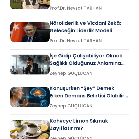
Prof.Dr. Nevzat TARHAN
Nöroliderlik ve Vicdani Zekâ:
Geleceğin Liderlik Modeli
Prof.Dr. Nevzat TARHAN
İşe Gidip Çalışabiliyor Olmak
Sağlıklı Olduğunuz Anlamına
Gelir mi?
Zeynep GÜÇLÜCAN
Konuşurken “Şey” Demek
Erken Demans Belirtisi Olabilir
mi?
Zeynep GÜÇLÜCAN
Kahveye Limon Sıkmak
Zayıflatır mı?
Zeynep GÜÇLÜCAN