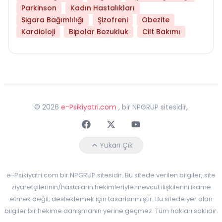
Parkinson
Kadın Hastalıkları
Sigara Bağımlılığı
Şizofreni
Obezite
Kardioloji
Bipolar Bozukluk
Cilt Bakımı
©
2026
e-Psikiyatri.com
, bir NPGRUP sitesidir,
Faceebok
Twitter
Youtube
Yukarı Çık
e-Psikiyatri.com bir NPGRUP sitesidir. Bu sitede verilen bilgiler, site
ziyaretçilerinin/hastaların hekimleriyle mevcut ilişkilerini ikame
etmek değil, desteklemek için tasarlanmıştır. Bu sitede yer alan
bilgiler bir hekime danışmanın yerine geçmez. Tüm hakları saklıdır.