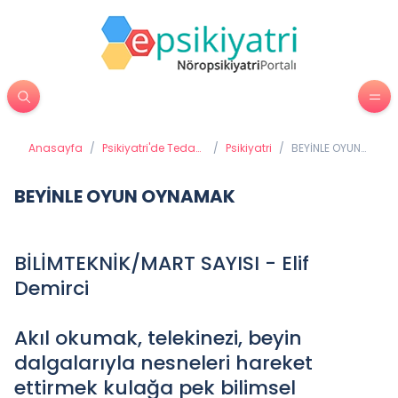
Anasayfa
/
Psikiyatri'de Tedavi
/
Psikiyatri
/
BEYİNLE OYUN
Yöntemleri
OYNAMAK
BEYİNLE OYUN OYNAMAK
BİLİMTEKNİK/MART SAYISI - Elif
Demirci
Akıl okumak, telekinezi, beyin
dalgalarıyla nesneleri hareket
ettirmek kulağa pek bilimsel