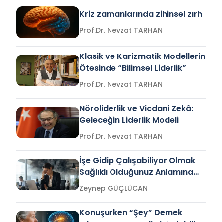
Kriz zamanlarında zihinsel zırh
Prof.Dr. Nevzat TARHAN
Klasik ve Karizmatik Modellerin
Ötesinde “Bilimsel Liderlik”
Prof.Dr. Nevzat TARHAN
Nöroliderlik ve Vicdani Zekâ:
Geleceğin Liderlik Modeli
Prof.Dr. Nevzat TARHAN
İşe Gidip Çalışabiliyor Olmak
Sağlıklı Olduğunuz Anlamına
Gelir mi?
Zeynep GÜÇLÜCAN
Konuşurken “Şey” Demek