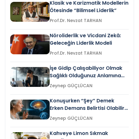
Klasik ve Karizmatik Modellerin
Ötesinde “Bilimsel Liderlik”
Prof.Dr. Nevzat TARHAN
Nöroliderlik ve Vicdani Zekâ:
Geleceğin Liderlik Modeli
Prof.Dr. Nevzat TARHAN
İşe Gidip Çalışabiliyor Olmak
Sağlıklı Olduğunuz Anlamına
Gelir mi?
Zeynep GÜÇLÜCAN
Konuşurken “Şey” Demek
Erken Demans Belirtisi Olabilir
mi?
Zeynep GÜÇLÜCAN
Kahveye Limon Sıkmak