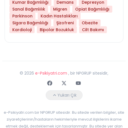
Kumar Bağımlılığı
Demans
Depresyon
Sanal Bağımlılık
Migren
Opiat Bağımlılığı
Parkinson
Kadın Hastalıkları
Sigara Bağımlılığı
Şizofreni
Obezite
Kardioloji
Bipolar Bozukluk
Cilt Bakımı
©
2026
e-Psikiyatri.com
, bir NPGRUP sitesidir,
Faceebok
Twitter
Youtube
Yukarı Çık
e-Psikiyatri.com bir NPGRUP sitesidir. Bu sitede verilen bilgiler, site
ziyaretçilerinin/hastaların hekimleriyle mevcut ilişkilerini ikame
etmek değil, desteklemek için tasarlanmıştır. Bu sitede yer alan