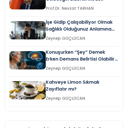
Prof.Dr. Nevzat TARHAN
İşe Gidip Çalışabiliyor Olmak
Sağlıklı Olduğunuz Anlamına
Gelir mi?
Zeynep GÜÇLÜCAN
Konuşurken “Şey” Demek
Erken Demans Belirtisi Olabilir
mi?
Zeynep GÜÇLÜCAN
Kahveye Limon Sıkmak
Zayıflatır mı?
Zeynep GÜÇLÜCAN