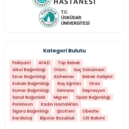
Kategori Bulutu
Psikiyatri
AFAZİ
Tüp Bebek
Alkol Bağımlılığı
Otizm
Saç Dökülmesi
Esrar Bağımlılığı
Alzheimer
Bebek Gelişimi
Kokain Bağımlılığı
Baş Ağrıları
Stres
Kumar Bağımlılığı
Demans
Depresyon
Sanal Bağımlılık
Migren
Opiat Bağımlılığı
Parkinson
Kadın Hastalıkları
Sigara Bağımlılığı
Şizofreni
Obezite
Kardioloji
Bipolar Bozukluk
Cilt Bakımı