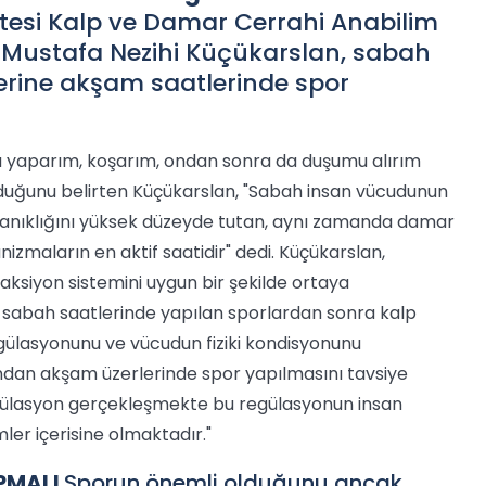
ültesi Kalp ve Damar Cerrahi Anabilim
r. Mustafa Nezihi Küçükarslan, sabah
rine akşam saatlerinde spor
mu yaparım, koşarım, ondan sonra da duşumu alırım
olduğunu belirten Küçükarslan, "Sabah insan vücudunun
 uyanıklığını yüksek düzeyde tutan, aynı zamanda damar
nizmaların en aktif saatidir" dedi. Küçükarslan,
ksiyon sistemini uygun bir şekilde ortaya
a sabah saatlerinde yapılan sporlardan sonra kalp
regülasyonunu ve vücudun fiziki kondisyonunu
ından akşam üzerlerinde spor yapılmasını tavsiye
regülasyon gerçekleşmekte bu regülasyonun insan
er içerisine olmaktadır."
PMALI
Sporun önemli olduğunu ancak