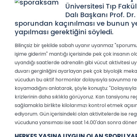
Üniversitesi Tıp Fak
Dalı Başkanı Prof. D
sporundan kaçınılması ve bunun ye
yapılması gerektiğini söyledi.
Bilinçsiz bir şekilde sabah uyanır uyanmaz "sporu
işime giderim" mantığı içerisinde pek çok insanın 
uyandığı saatlerde adrenalin gibi vücut aktivitesi
duvarı gerginliğini ayarlayan pek çok biyolojik meka
vücudun bu aktif hormonlar dolayısıyla savunma rea
koyamadığını anlatarak, şöyle konuştu: "Dolayısıyl
krizlerinin daha sıklıkla görüyoruz. Kan tansiyonu 
sağlamakla birlikte kilolarımızı kontrol etmek açıs
ediyorum. Gün içerisindeki olan aktivitelerde ise 
vücuduna yansıması ise saat 14.00'dan sonra döneml
HERKES YAŞINA UYGUN OLAN SPORU YA