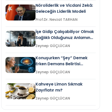
Nöroliderlik ve Vicdani Zekâ:
Geleceğin Liderlik Modeli
Prof.Dr. Nevzat TARHAN
İşe Gidip Çalışabiliyor Olmak
Sağlıklı Olduğunuz Anlamına
Gelir mi?
Zeynep GÜÇLÜCAN
Konuşurken “Şey” Demek
Erken Demans Belirtisi
Olabilir mi?
Zeynep GÜÇLÜCAN
Kahveye Limon Sıkmak
Zayıflatır mı?
Zeynep GÜÇLÜCAN