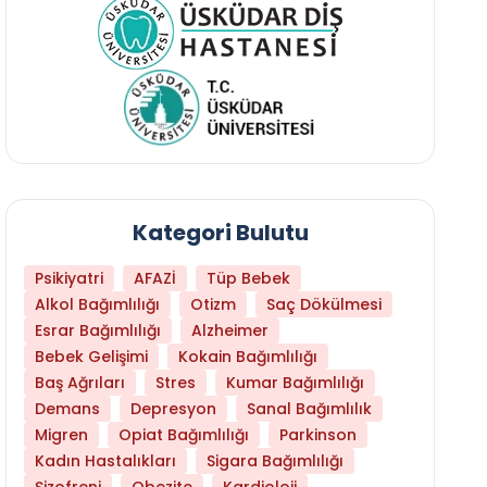
Kategori Bulutu
Psikiyatri
AFAZİ
Tüp Bebek
Alkol Bağımlılığı
Otizm
Saç Dökülmesi
Esrar Bağımlılığı
Alzheimer
Bebek Gelişimi
Kokain Bağımlılığı
Baş Ağrıları
Stres
Kumar Bağımlılığı
Daha Az Protein Tüketmek Yaşlanmayı Yava
Demans
Depresyon
Sanal Bağımlılık
Migren
Opiat Bağımlılığı
Parkinson
Kadın Hastalıkları
Sigara Bağımlılığı