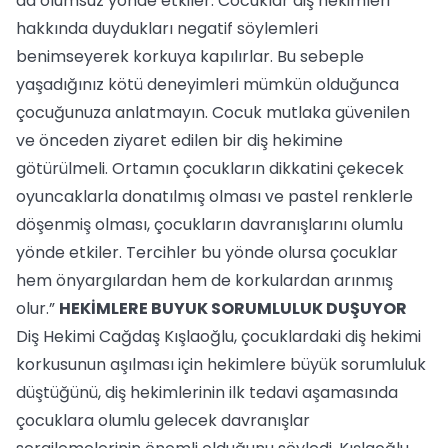
da olumsuz yönde etkiler. Cocuklar diş hekimleri
hakkında duydukları negatif söylemleri
benimseyerek korkuya kapılırlar. Bu sebeple
yaşadığınız kötü deneyimleri mümkün olduğunca
çocuğunuza anlatmayın. Cocuk mutlaka güvenilen
ve önceden ziyaret edilen bir diş hekimine
götürülmeli. Ortamın çocukların dikkatini çekecek
oyuncaklarla donatılmış olması ve pastel renklerle
döşenmiş olması, çocukların davranışlarını olumlu
yönde etkiler. Tercihler bu yönde olursa çocuklar
hem önyargılardan hem de korkulardan arınmış
olur.”
HEKİMLERE BUYUK SORUMLULUK DUŞUYOR
Diş Hekimi Cağdaş Kışlaoğlu, çocuklardaki diş hekimi
korkusunun aşılması için hekimlere büyük sorumluluk
düştüğünü, diş hekimlerinin ilk tedavi aşamasında
çocuklara olumlu gelecek davranışlar