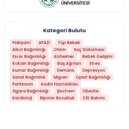
Kategori Bulutu
Psikiyatri
AFAZİ
Tüp Bebek
Alkol Bağımlılığı
Otizm
Saç Dökülmesi
Esrar Bağımlılığı
Alzheimer
Bebek Gelişimi
Kokain Bağımlılığı
Baş Ağrıları
Stres
Kumar Bağımlılığı
Demans
Depresyon
Sanal Bağımlılık
Migren
Opiat Bağımlılığı
Parkinson
Kadın Hastalıkları
Sigara Bağımlılığı
Şizofreni
Obezite
Kardioloji
Bipolar Bozukluk
Cilt Bakımı