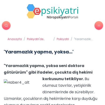
Anasayfa
/
Psikiyatri'de
/
Psikiyatri
/
'Yaramazlık
Tedavi
yapma, yoksa...'
Yöntemleri
'Yaramazlık yapma, yoksa...'
"Yaramazlık yapma, yoksa seni doktora
götürürüm" gibi ifadeler, çocukta diş hekimi
korkusunu tetikliyor.
Bu
olumsuz tavırlar, yetişkinlik
dönemlerinde de sürebiliyor.
Uzmanlar, çocukların diş hekimlerine karşı duyduğu