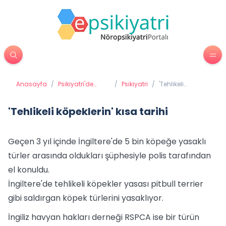
Anasayfa
/
Psikiyatri'de
/
Psikiyatri
/
'Tehlikeli
Tedavi
köpeklerin' kısa
Yöntemleri
tarihi
'Tehlikeli köpeklerin' kısa tarihi
Geçen 3 yıl içinde İngiltere'de 5 bin köpeğe yasaklı
türler arasında oldukları şüphesiyle polis tarafından
el konuldu.
İngiltere'de tehlikeli köpekler yasası pitbull terrier
gibi saldırgan köpek türlerini yasaklıyor.
İngiliz havyan hakları derneği RSPCA ise bir türün