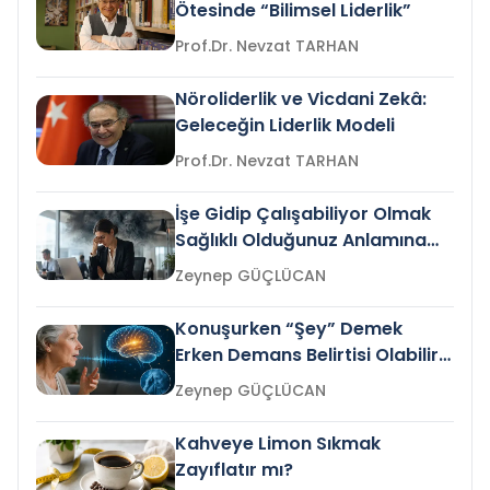
Ötesinde “Bilimsel Liderlik”
Prof.Dr. Nevzat TARHAN
Nöroliderlik ve Vicdani Zekâ:
Geleceğin Liderlik Modeli
Prof.Dr. Nevzat TARHAN
İşe Gidip Çalışabiliyor Olmak
Sağlıklı Olduğunuz Anlamına
Gelir mi?
Zeynep GÜÇLÜCAN
Konuşurken “Şey” Demek
Erken Demans Belirtisi Olabilir
mi?
Zeynep GÜÇLÜCAN
Kahveye Limon Sıkmak
Zayıflatır mı?