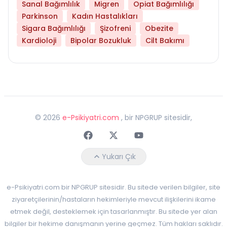
Sanal Bağımlılık
Migren
Opiat Bağımlılığı
Parkinson
Kadın Hastalıkları
Sigara Bağımlılığı
Şizofreni
Obezite
Kardioloji
Bipolar Bozukluk
Cilt Bakımı
©
2026
e-Psikiyatri.com
, bir NPGRUP sitesidir,
Faceebok
Twitter
Youtube
Yukarı Çık
e-Psikiyatri.com bir NPGRUP sitesidir. Bu sitede verilen bilgiler, site
ziyaretçilerinin/hastaların hekimleriyle mevcut ilişkilerini ikame
etmek değil, desteklemek için tasarlanmıştır. Bu sitede yer alan
bilgiler bir hekime danışmanın yerine geçmez. Tüm hakları saklıdır.