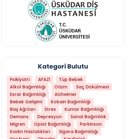
Kategori Bulutu
Psikiyatri
AFAZİ
Tüp Bebek
Alkol Bağımlılığı
Otizm
Saç Dökülmesi
Esrar Bağımlılığı
Alzheimer
Bebek Gelişimi
Kokain Bağımlılığı
Baş Ağrıları
Stres
Kumar Bağımlılığı
Hangi Yaşta Hangi Testi Yaptırmanız Gerekt
Demans
Depresyon
Sanal Bağımlılık
Migren
Opiat Bağımlılığı
Parkinson
Kadın Hastalıkları
Sigara Bağımlılığı