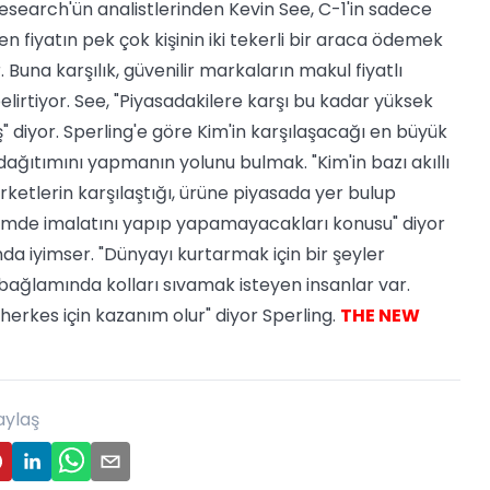
 Research'ün analistlerinden Kevin See, C-1'in sadece
en fiyatın pek çok kişinin iki tekerli bir araca ödemek
una karşılık, güvenilir markaların makul fiyatlı
irtiyor. See, "Piyasadakilere karşı bu kadar yüksek
iş" diyor. Sperling'e göre Kim'in karşılaşacağı en büyük
dağıtımını yapmanın yolunu bulmak. "Kim'in bazı akıllı
rketlerin karşılaştığı, ürüne piyasada yer bulup
imde imalatını yapıp yapamayacakları konusu" diyor
nda iyimser. "Dünyayı kurtarmak için bir şeyler
si bağlamında kolları sıvamak isteyen insanlar var.
herkes için kazanım olur" diyor Sperling.
THE NEW
aylaş