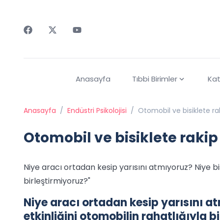
Faceebok
Twitter
Youtube
Anasayfa
Tıbbi Birimler
Kat
Anasayfa
/
Endüstri Psikolojisi
/
Otomobil ve bisiklete ra
Otomobil ve bisiklete raki
Niye aracı ortadan kesip yarısını atmıyoruz? Niye bis
birleştirmiyoruz?"
Niye aracı ortadan kesip yarısını at
etkinliğini otomobilin rahatlığıyla b