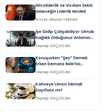
Nöroliderlik ve Vicdani Zekâ:
Geleceğin Liderlik Modeli
Prof.Dr. Nevzat TARHAN
İşe Gidip Çalışabiliyor Olmak
Sağlıklı Olduğunuz Anlamına
Gelir mi?
Zeynep GÜÇLÜCAN
Konuşurken “Şey” Demek
Erken Demans Belirtisi
Olabilir mi?
Zeynep GÜÇLÜCAN
Kahveye Limon Sıkmak
Zayıflatır mı?
Zeynep GÜÇLÜCAN