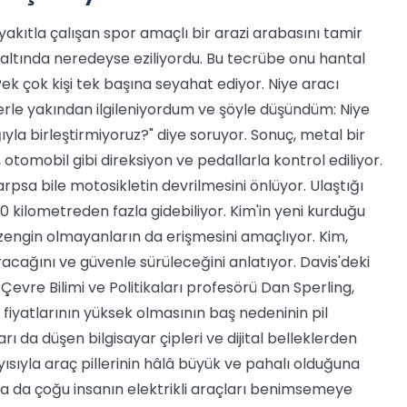
 yakıtla çalışan spor amaçlı bir arazi arabasını tamir
 altında neredeyse eziliyordu. Bu tecrübe onu hantal
k çok kişi tek başına seyahat ediyor. Niye aracı
lerle yakından ilgileniyordum ve şöyle düşündüm: Niye
ğıyla birleştirmiyoruz?" diye soruyor. Sonuç, metal bir
 otomobil gibi direksiyon ve pedallarla kontrol ediliyor.
arpsa bile motosikletin devrilmesini önlüyor. Ulaştığı
0 kilometreden fazla gidebiliyor. Kim'in yeni kurduğu
a zengin olmayanların da erişmesini amaçlıyor. Kim,
acağını ve güvenle sürüleceğini anlatıyor. Davis'deki
Çevre Bilimi ve Politikaları profesörü Dan Sperling,
aç fiyatlarının yüksek olmasının baş nedeninin pil
ları da düşen bilgisayar çipleri ve dijital belleklerden
layısıyla araç pillerinin hâlâ büyük ve pahalı olduğuna
nokta da çoğu insanın elektrikli araçları benimsemeye