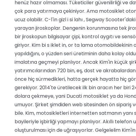
henüz hazır olmaması. Tüketiciler güvenilirliği ve 
çok para yatırmaya çekiniyor. Ama motosiklet otomo
ucuz olabilir. C-1'in gizl i si lahı , Segway Scooter
yarayan jiroskoplar. Dengenin korunmasına tek jirosk
bir jiroskopun bilgisayar çipi, kontrol aygıtı ve sen
giriyor. Kim bi s iklet in, or ta lama otomobildekin
yapıldığını, o yüzden seri üretiminin daha kolay old
imalatına geçmeyi planlıyor. Ancak Kim'in küçük şirke
yatırımcılarından 720 bin, eş, dost ve akrabalardan d
önce hiç sürmedikleri, hatta gerçek hayatta hiç gör
gerekiyor. 2014'te üretilecek ilk bin aracın her biri 
dolara çekmeye, yani Ducati motosiklet ya da Honda 
umuyor. Şirket şimdiden web sitesinden ön sipariş ve
bile. Kim, motosikletleri internetten satmanın yanı 
bayileriyle işbirliği yapmayı planlıyor. Akıllı telefo
oluşturulması için de uğraşıyorlar. Gelgelelim Kim'i