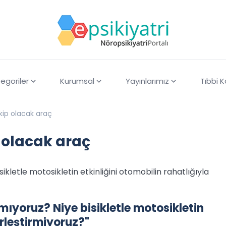
egoriler
Kurumsal
Yayınlarımız
Tıbbi 
kip olacak araç
p olacak araç
ikletle motosikletin etkinliğini otomobilin rahatlığıyla
mıyoruz? Niye bisikletle motosikletin
irleştirmiyoruz?"