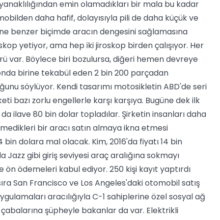
dayanaklılığından emin olamadıkları bir mala bu kadar
bilden daha hafif, dolayısıyla pili de daha küçük ve
'dakine benzer biçimde aracın dengesini sağlamasına
op yetiyor, ama hep iki jiroskop birden çalışıyor. Her
sörü var. Böylece biri bozulursa, diğeri hemen devreye
in onda birine tekabül eden 2 bin 200 parçadan
uğunu söylüyor. Kendi tasarımı motosikletin ABD'de seri
ti bazı zorlu engellerle karşı karşıya. Bugüne dek ilk
a ilave 80 bin dolar topladılar. Şirketin insanları daha
medikleri bir aracı satın almaya ikna etmesi
24 bin dolara mal olacak. Kim, 2016'da fiyatı 14 bin
Jazz gibi giriş seviyesi araç aralığına sokmayı
 ön ödemeleri kabul ediyor. 250 kişi kayıt yaptırdı
sıra San Francisco ve Los Angeles'daki otomobil satış
n uygulamaları aracılığıyla C-1 sahiplerine özel sosyal ağ
n çabalarına şüpheyle bakanlar da var. Elektrikli