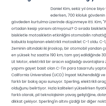
Daniel Kim, sekiz yıl önce biyo
ederken, 700 kiloluk gövdenin
gövdeden kurtulma üzerinde düşünmeye itti. Kim, "Pe
ortadan kesip yarısını atmıyoruz? O sırada bisiklet
bisikletle motosikletin etkinliğini otomobilin rahatlı
kabukla kaplanan elektrikli motosiklet C-1 oldu. C-1,
Zeminin altındaki iki jiroskop, bir otomobil yandan ç
en yüksek hız saatte 190 km, tam şarj edildiğinde 30
Lit Motor, elektrikli bir aracın sağladığı avantajlar
yapımı gayet basit olan C-1'in para tasarrufu yaptır
California Üniversitesi (UCD) İnşaat Mühendisliği ve 
farklı bir bakış açısı sunuyor. Sperling, elektrikli ar
olduğunu belirtiyor. Hızla kaliteleri yükselirken fiyat
farklı olarak, pil teknolojisinin yavaş geliştiğine, do
dikkat çekiyor. Sperling'in altını çizdiği bir diğer 