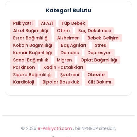
Kategori Bulutu
Psikiyatri
AFAZİ
Tüp Bebek
Alkol Bağımlılığı
Otizm
Saç Dökülmesi
Esrar Bağımlılığı
Alzheimer
Bebek Gelişimi
Kokain Bağımlılığı
Baş Ağrıları
Stres
Kumar Bağımlılığı
Demans
Depresyon
Sanal Bağımlılık
Migren
Opiat Bağımlılığı
Parkinson
Kadın Hastalıkları
Sigara Bağımlılığı
Şizofreni
Obezite
Kardioloji
Bipolar Bozukluk
Cilt Bakımı
©
2026
e-Psikiyatri.com
, bir NPGRUP sitesidir,