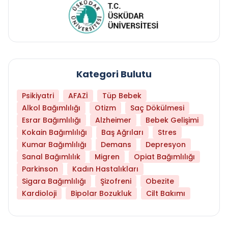
Kategori Bulutu
Psikiyatri
AFAZİ
Tüp Bebek
Alkol Bağımlılığı
Otizm
Saç Dökülmesi
Esrar Bağımlılığı
Alzheimer
Bebek Gelişimi
Kokain Bağımlılığı
Baş Ağrıları
Stres
Kumar Bağımlılığı
Demans
Depresyon
Sanal Bağımlılık
Migren
Opiat Bağımlılığı
Parkinson
Kadın Hastalıkları
Sigara Bağımlılığı
Şizofreni
Obezite
Kardioloji
Bipolar Bozukluk
Cilt Bakımı