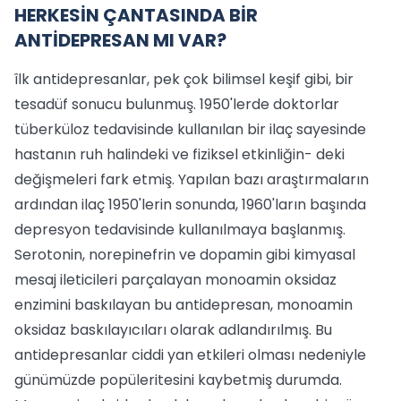
HERKESİN ÇANTASINDA BİR
ANTİDEPRESAN MI VAR?
îlk antidepresanlar, pek çok bilimsel keşif gibi, bir
tesadüf sonucu bulunmuş. 1950'lerde doktorlar
tüberküloz tedavi­sinde kullanılan bir ilaç sayesinde
hasta­nın ruh halindeki ve fiziksel etkinliğin- deki
değişmeleri fark etmiş. Yapılan ba­zı araştırmaların
ardından ilaç 1950'lerin sonunda, 1960'ların başında
depresyon tedavisinde kullanılmaya başlanmış.
Serotonin, norepinefrin ve dopamin gibi kim­yasal
mesaj ileticileri parçalayan monoamin oksidaz
enzimini baskılayan bu an­tidepresan, monoamin
oksidaz baskılayı­cıları olarak adlandırılmış. Bu
antidepre­sanlar ciddi yan etkileri olması nedeniy­le
günümüzde popüleritesini kaybetmiş durumda.