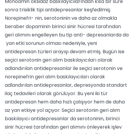
Monoamin oksidaz baskılayı­cılarından kısa bir süre
sonra trisiklik tipi antidepresanlar keşfedilmiş.
Norepinefri- nin, serotoninin ve daha az olmakla
bera­ber dopaminin birinci sinir hücresi tara­fından
geri alımını engelleyen bu tip anti- depresanlarda da
yan etki sorunun olması nedeniyle, yeni
antidepresan türleri arayı­şı devam etmiş. Bugün ise
seçici serotonin geri alım baskılayıcıları olarak
adlandırı­lan antidepresanlar ile seçici serotonin ve
norepinefrin geri alım baskılayıcıları ola­rak
adlandırılan antidepresanlar, depres­yonda standart
ilaç tedavileri olarak gö­rülüyor. Bu yeni iki tür
antidepresan hem daha hızlı çalışıyor hem de daha
az yan et­kiye yol açıyor. Seçici serotonin geri alım
baskılayıcı antidepresanlar da serotoni­nin, birinci
sinir hücresi tarafından geri alımını önleyerek işlev