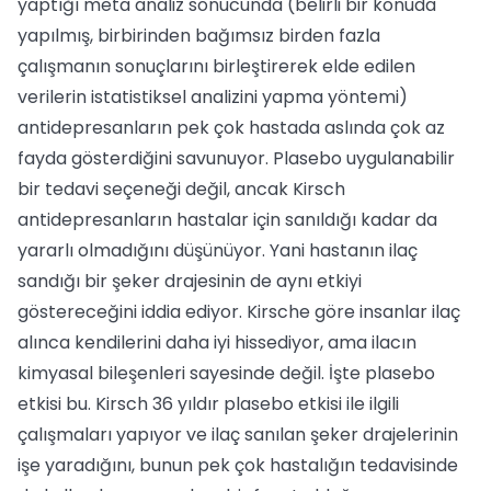
yaptığı meta analiz sonucunda (be­lirli bir konuda
yapılmış, birbirinden ba­ğımsız birden fazla
çalışmanın sonuçları­nı birleştirerek elde edilen
verilerin istatis­tiksel analizini yapma yöntemi)
antidep­resanların pek çok hastada aslında çok az
fayda gösterdiğini savunuyor. Plasebo uy­gulanabilir
bir tedavi seçeneği değil, ancak Kirsch
antidepresanların hastalar için sa­nıldığı kadar da
yararlı olmadığını düşü­nüyor. Yani hastanın ilaç
sandığı bir şeker drajesinin de aynı etkiyi
göstereceğini id­dia ediyor. Kirsche göre insanlar ilaç
alın­ca kendilerini daha iyi hissediyor, ama ila­cın
kimyasal bileşenleri sayesinde değil. İşte plasebo
etkisi bu. Kirsch 36 yıldır pla­sebo etkisi ile ilgili
çalışmaları yapıyor ve ilaç sanılan şeker drajelerinin
işe yaradığını, bunun pek çok hastalığın tedavisin­de