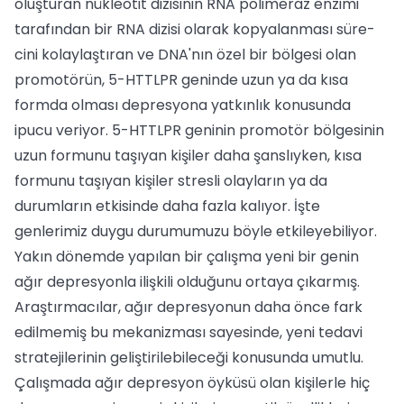
oluşturan nükleotit di­zisinin RNA polimeraz enzimi
tarafından bir RNA dizisi olarak kopyalanması süre­
cini kolaylaştıran ve DNA'nın özel bir böl­gesi olan
promotörün, 5-HTTLPR genin­de uzun ya da kısa
formda olması depres­yona yatkınlık konusunda
ipucu veriyor. 5-HTTLPR geninin promotör bölgesinin
uzun formunu taşıyan kişiler daha şans­lıyken, kısa
formunu taşıyan kişiler stresli olayların ya da
durumların etkisinde daha fazla kalıyor. İşte
genlerimiz duygu duru­mumuzu böyle etkileyebiliyor.
Yakın dönemde yapılan bir çalışma ye­ni bir genin
ağır depresyonla ilişkili oldu­ğunu ortaya çıkarmış.
Araştırmacılar, ağır depresyonun daha önce fark
edilmemiş bu mekanizması sayesinde, yeni tedavi
stra­tejilerinin geliştirilebileceği konusunda umutlu.
Çalışmada ağır depresyon öykü­sü olan kişilerle hiç