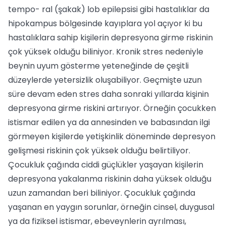
tempo- ral (şakak) lob epilepsisi gibi hastalıklar da
hipokampus bölgesinde kayıplara yol açı­yor ki bu
hastalıklara sahip kişilerin dep­resyona girme riskinin
çok yüksek oldu­ğu biliniyor. Kronik stres nedeniyle
bey­nin uyum gösterme yeteneğinde de çeşitli
düzeylerde yetersizlik oluşabiliyor. Geçmişte uzun
süre devam eden stres daha sonraki yıllarda kişinin
depresyona girme riskini artırıyor. Örneğin çocukken
istismar edilen ya da annesinden ve baba­sından ilgi
görmeyen kişilerde yetişkinlik döneminde depresyon
gelişmesi riskinin çok yüksek olduğu belirtiliyor.
Çocuk­luk çağında ciddi güçlükler yaşayan kişi­lerin
depresyona yakalanma riskinin daha yüksek olduğu
uzun zamandan beri bili­niyor. Çocukluk çağında
yaşanan en yay­gın sorunlar, örneğin cinsel, duygusal
ya da fiziksel istismar, ebeveynlerin ayrılma­sı,