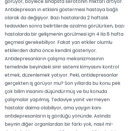
görüyor, böylece sinapsta serotonin miktarı artıyor.
Antidepresan ın etkisini gösterme­si hastaya bağlı
olarak da değişiyor. Bazı hastalarda 2 haftalık
tedaviden sonra be­lirtilerde azalma görülürken, bazı
hasta­larda bir gelişmenin görülmesi için 4 ila 8 hafta
geçmesi gerekebiliyor. Fakat yan et­kiler olumlu
etkilerden daha önce kendi­ni gösteriyor.
Antidepresanların çalışma mekaniz­masının
temelinde beyindeki sinir sis­temi kimyasını kontrol
etmek, düzenle­mek yatıyor. Peki, antidepresanlar
ger­çekten iş görüyor mu? Son yıllarda bu ko­nu pek
çok bilim insanını düşündürmüş ve bu konuda
çalışmalar yapılmış. Teda­viye yanıt vermeyen
hastalar daima ola­biliyor, ama yaygın kanı
antidepresanla­rın iş gördüğü yönünde. Aslında
beynin diğer organlardan bir farkı yok, nasıl mi­