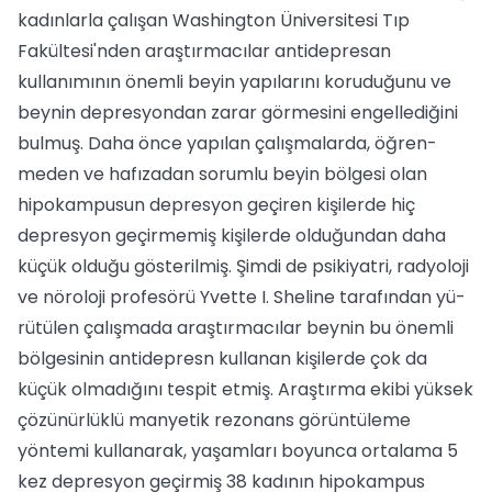
kadınlarla çalışan Washington Üniversitesi Tıp
Fakültesi'nden araştırmacılar antidepresan
kullanımının önemli beyin yapılarını koruduğunu ve
bey­nin depresyondan zarar görmesini engelle­diğini
bulmuş. Daha önce yapılan çalışmalarda, öğren­
meden ve hafızadan sorumlu beyin bölge­si olan
hipokampusun depresyon geçiren kişilerde hiç
depresyon geçirmemiş kişiler­de olduğundan daha
küçük olduğu gösteril­miş. Şimdi de psikiyatri, radyoloji
ve nörolo­ji profesörü Yvette I. Sheline tarafından yü­
rütülen çalışmada araştırmacılar beynin bu önemli
bölgesinin antidepresn kullanan ki­şilerde çok da
küçük olmadığını tespit etmiş. Araştırma ekibi yüksek
çözünürlüklü man­yetik rezonans görüntüleme
yöntemi kul­lanarak, yaşamları boyunca ortalama 5
kez depresyon geçirmiş 38 kadının hipokampus