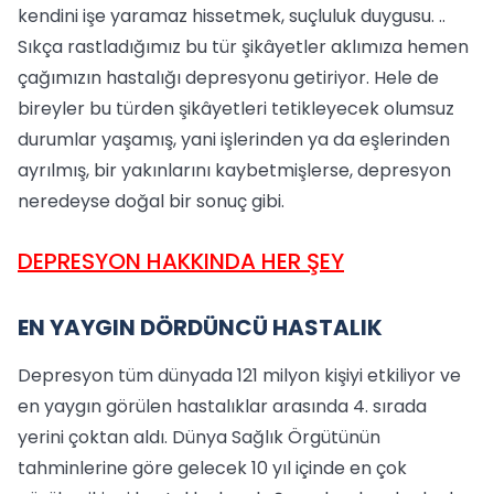
kendini işe yaramaz hissetmek, suçluluk duygu­su. ..
Sıkça rastladığımız bu tür şikâyetler aklımıza hemen
çağımızın hastalığı dep­resyonu getiriyor. Hele de
bireyler bu tür­den şikâyetleri tetikleyecek olumsuz
du­rumlar yaşamış, yani işlerinden ya da eş­lerinden
ayrılmış, bir yakınlarını kaybetmişlerse, depresyon
neredeyse doğal bir sonuç gibi.
DEPRESYON HAKKINDA HER ŞEY
EN YAYGIN DÖRDÜNCÜ HASTALIK
Depresyon tüm dünyada 121 milyon kişiyi etkiliyor ve
en yaygın görülen hasta­lıklar arasında 4. sırada
yerini çoktan aldı. Dünya Sağlık Örgütünün
tahminlerine göre gelecek 10 yıl içinde en çok