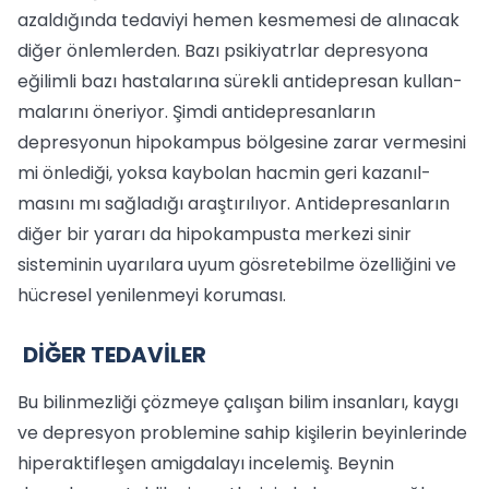
azaldığında tedaviyi hemen kesmemesi de alınacak
diğer önlem­lerden. Bazı psikiyatrlar depresyona
eğilimli bazı hastalarına sürekli antidepresan kullan­
malarını öneriyor. Şimdi antidepresanların
depresyonun hi­pokampus bölgesine zarar vermesini
mi ön­lediği, yoksa kaybolan hacmin geri kazanıl­
masını mı sağladığı araştırılıyor. Antidepresanların
diğer bir yararı da hipokampusta merkezi sinir
sisteminin uyarı­lara uyum gösretebilme özelliğini ve
hücre­sel yenilenmeyi koruması.
DİĞER TEDAVİLER
Bu bilinmezliği çözmeye çalışan bilim insanları, kaygı
ve depresyon problemine sahip kişilerin beyinlerin­de
hiperaktifleşen amigdalayı incele­miş. Beynin