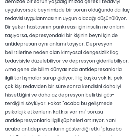
demizde bir sorun yaşadığımızda gerekli tedaviyi
uyguluyorsak beynimizde bir so­run olduğunda da ilaç
tedavisi uygulan­masının uygun olacağı düşünülüyor.
Bir şeker hastasının pankreası için insülin ne anlam
taşıyorsa, depresyondaki bir kişi­nin beyni için de
antidepresan aynı anla­mı taşıyor. Depresyon
belirtilerine neden olan kimyasal dengesizlik ilaç
tedavisiyle düzelebiliyor ve depresyon giderilebiliyor.
Ama gene de bilim dünyasında antidepresanlarla
ilgili tartışmalar sürüp gidiyor. Hiç kuşku yok ki, pek
çok kişi tedaviden bir süre sonra kendisini daha iyi
hisset­tiğini ve daha az depresyon belirtisi gös­
terdiğini söylüyor. Fakat "acaba bu geliş­mede
psikolojik etkenlerin katkısı var mı" sorusu
antidepresyonlarla ilgili şüphe­leri artırıyor. Yani
acaba antidepresanların gösterdiği etki "plasebo