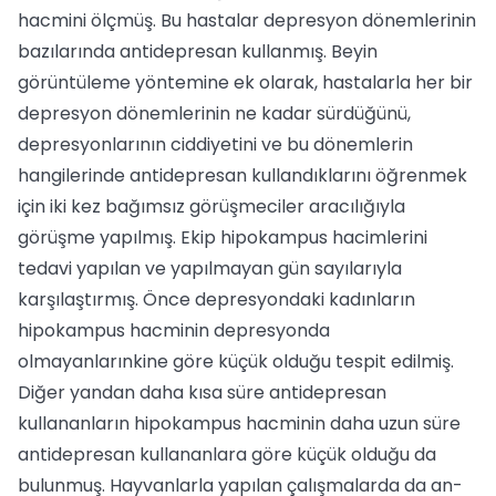
hacmini ölçmüş. Bu hastalar depresyon dö­nemlerinin
bazılarında antidepresan kullan­mış. Beyin
görüntüleme yöntemine ek ola­rak, hastalarla her bir
depresyon dönemle­rinin ne kadar sürdüğünü,
depresyonları­nın ciddiyetini ve bu dönemlerin
hangilerin­de antidepresan kullandıklarını öğrenmek
için iki kez bağımsız görüşmeciler aracılığıy­la
görüşme yapılmış. Ekip hipokampus ha­cimlerini
tedavi yapılan ve yapılmayan gün sayılarıyla
karşılaştırmış. Önce depresyonda­ki kadınların
hipokampus hacminin depres­yonda
olmayanlarınkine göre küçük olduğu tespit edilmiş.
Diğer yandan daha kısa sü­re antidepresan
kullananların hipokampus hacminin daha uzun süre
antidepresan kul­lananlara göre küçük olduğu da
bulunmuş. Hayvanlarla yapılan çalışmalarda da an­