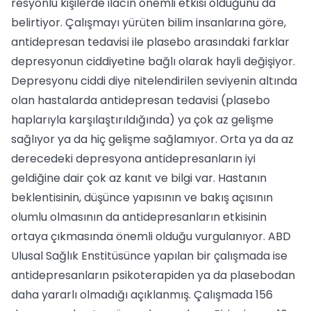
resyonlu kişilerde ilacın önemli etkisi olduğunu da
belirtiyor. Çalışmayı yürüten bilim insanlarına gö­re,
antidepresan tedavisi ile plasebo arasındaki fark­lar
depresyonun ciddiyetine bağlı olarak hayli deği­şiyor.
Depresyonu ciddi diye nitelendirilen seviyenin altında
olan hastalarda antidepresan tedavisi (plase­bo
haplarıyla karşılaştırıldığında) ya çok az gelişme
sağlıyor ya da hiç gelişme sağlamıyor. Orta ya da az
derecedeki depresyona antidepresanların iyi
geldiği­ne dair çok az kanıt ve bilgi var. Hastanın
beklentisi­nin, düşünce yapısının ve bakış açısının
olumlu ol­masının da antidepresanların etkisinin
ortaya çık­masında önemli olduğu vurgulanıyor. ABD
Ulusal Sağlık Enstitüsünce yapılan bir çalış­mada ise
antidepresanların psikoterapiden ya da plasebodan
daha yararlı olmadığı açıklanmış. Çalışma­da 156