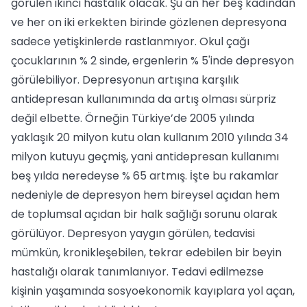
görülen ikinci hastalık olacak. Şu an her beş kadın­dan
ve her on iki erkekten birinde gözle­nen depresyona
sadece yetişkinlerde rast­lanmıyor. Okul çağı
çocuklarının % 2 sin­de, ergenlerin % 5'inde depresyon
görüle­biliyor. Depresyonun artışına karşılık
antidepresan kullanımında da artış olması sürp­riz
değil elbette. Örneğin Türkiye’de 2005 yılında
yaklaşık 20 milyon kutu olan kul­lanım 2010 yılında 34
milyon kutuyu geç­miş, yani antidepresan kullanımı
beş yılda neredeyse % 65 artmış. İşte bu rakamlar
nedeniyle de depresyon hem bireysel açı­dan hem
de toplumsal açıdan bir halk sağ­lığı sorunu olarak
görülüyor. Depresyon yaygın görülen, tedavisi
mümkün, kronikleşebilen, tekrar edebi­len bir beyin
hastalığı olarak tanımlanı­yor. Tedavi edilmezse
kişinin yaşamında sosyoekonomik kayıplara yol açan,