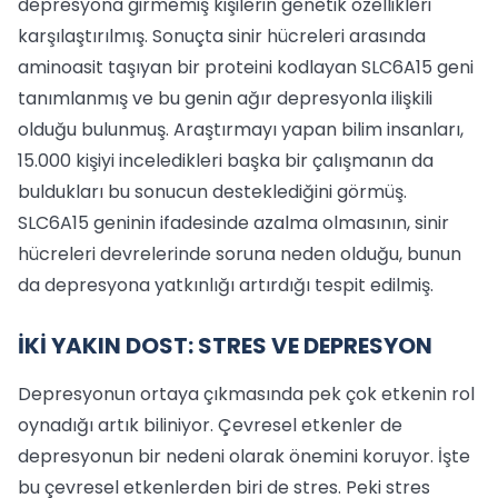
depresyona girmemiş kişilerin genetik özellikleri
karşılaştırılmış. Sonuçta sinir hücreleri arasında
aminoasit taşıyan bir proteini kodlayan SLC6A15 geni
tanımlanmış ve bu genin ağır depres­yonla ilişkili
olduğu bulunmuş. Araştırma­yı yapan bilim insanları,
15.000 kişiyi ince­ledikleri başka bir çalışmanın da
bulduk­ları bu sonucun desteklediğini görmüş.
SLC6A15 geninin ifadesinde azalma ol­masının, sinir
hücreleri devrelerinde so­runa neden olduğu, bunun
da depresyona yatkınlığı artırdığı tespit edilmiş.
İKİ YAKIN DOST: STRES VE DEPRESYON
Depresyonun ortaya çıkmasında pek çok etkenin rol
oynadığı artık biliniyor. Çevresel etkenler de
depresyonun bir ne­deni olarak önemini koruyor. İşte
bu çev­resel etkenlerden biri de stres. Peki stres