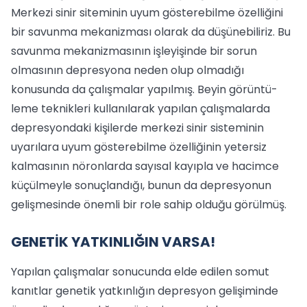
Merke­zi sinir siteminin uyum gösterebilme özel­liğini
bir savunma mekanizması olarak da düşünebiliriz. Bu
savunma mekanizması­nın işleyişinde bir sorun
olmasının dep­resyona neden olup olmadığı
konusun­da da çalışmalar yapılmış. Beyin görüntü­
leme teknikleri kullanılarak yapılan çalış­malarda
depresyondaki kişilerde merkezi sinir sisteminin
uyarılara uyum göstere­bilme özelliğinin yetersiz
kalmasının nö­ronlarda sayısal kayıpla ve hacimce
küçül­meyle sonuçlandığı, bunun da depresyo­nun
gelişmesinde önemli bir role sahip ol­duğu görülmüş.
GENETİK YATKINLIĞIN VARSA!
Yapılan çalışmalar sonucunda elde edi­len somut
kanıtlar genetik yatkınlığın depresyon gelişiminde