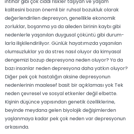
inti­har gibi çok ciddi riskler taşıyan ve yaşam
kalitesini bozan önemli bir ruhsal bozuk­luk olarak
değerlendirilen depresyon, ge­nellikle ekonomik
zorluklar, boşanma ya da aileden birinin kaybı gibi
nedenlerle yaşanılan duygusal çöküntü gibi durum­
larla ilişkilendiriliyor. Günlük hayatımızda yaşanılan
olum­suzluklar ya da stres nasıl oluyor da kim­yasal
dengemizi bozup depresyona neden oluyor? Ya da
bazı insanlar neden depres­yona daha yatkın oluyor?
Diğer pek çok hastalığın aksine depresyonun
nedenleri­nin maalesef basit bir açıklaması yok Tek
neden çevresel ve sosyal etkenler değil el­bette.
Kişinin düşünce yapısından genetik özelliklerine,
beyinde meydana gelen bi­yolojik değişimlerden
yaşlanmaya kadar pek çok neden var depresyonun
arkasın­da.