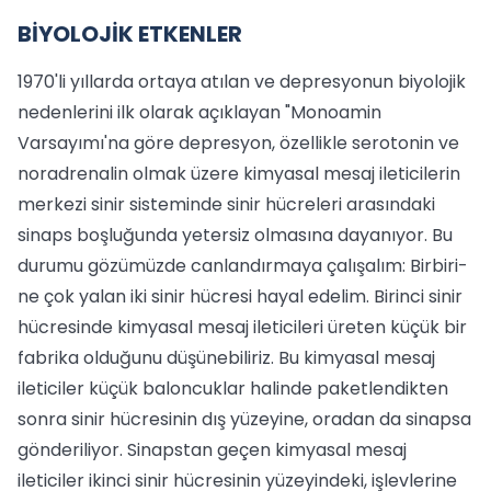
BİYOLOJİK ETKENLER
1970'li yıllarda ortaya atılan ve dep­resyonun biyolojik
nedenlerini ilk olarak açıklayan "Monoamin
Varsayımı'na göre depresyon, özellikle serotonin ve
noradrenalin olmak üzere kimyasal mesaj ileticilerin
merkezi sinir sisteminde sinir hüc­releri arasındaki
sinaps boşluğunda yeter­siz olmasına dayanıyor. Bu
durumu gözü­müzde canlandırmaya çalışalım: Birbiri­
ne çok yalan iki sinir hücresi hayal ede­lim. Birinci sinir
hücresinde kimyasal me­saj ileticileri üreten küçük bir
fabrika ol­duğunu düşünebiliriz. Bu kimyasal me­saj
ileticiler küçük baloncuklar halinde paketlendikten
sonra sinir hücresinin dış yüzeyine, oradan da sinapsa
gönderiliyor. Sinapstan geçen kimyasal mesaj
ileticiler ikinci sinir hücresinin yüzeyindeki, işlev­lerine