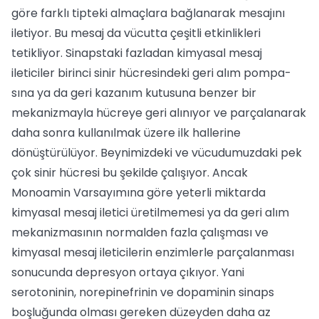
göre farklı tipteki almaçlara bağla­narak mesajını
iletiyor. Bu mesaj da vü­cutta çeşitli etkinlikleri
tetikliyor. Sinapstaki fazladan kimyasal mesaj
ileticiler bi­rinci sinir hücresindeki geri alım pompa­
sına ya da geri kazanım kutusuna benzer bir
mekanizmayla hücreye geri alınıyor ve parçalanarak
daha sonra kullanılmak üzere ilk hallerine
dönüştürülüyor. Beynimizdeki ve vücudumuzdaki pek
çok sinir hücresi bu şekilde çalışıyor. Ancak
Monoamin Varsayımına göre yeterli miktar­da
kimyasal mesaj iletici üretilmemesi ya da geri alım
mekanizmasının normalden fazla çalışması ve
kimyasal mesaj iletici­lerin enzimlerle parçalanması
sonucunda depresyon ortaya çıkıyor. Yani
serotoninin, norepinefrinin ve dopaminin sinaps
boşluğunda olması gereken düzeyden da­ha az