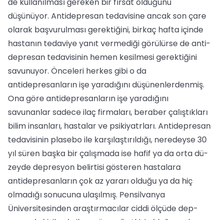
de kullanılması gereken bir fırsat oldu­ğunu
düşünüyor. Antidepresan tedavisi­ne ancak son çare
olarak başvurulması ge­rektiğini, birkaç hafta içinde
hastanın te­daviye yanıt vermediği görülürse de anti­
depresan tedavisinin hemen kesilmesi ge­rektiğini
savunuyor. Önceleri herkes gibi o da
antidepresanların işe yaradığını düşünenlerdenmiş.
Ona göre antidepresan­ların işe yaradığını
savunanlar sadece ilaç firmaları, beraber çalıştıkları
bilim insan­ları, hastalar ve psikiyatrları. Antidepresan
tedavisinin plasebo ile karşılaştırıldığı, neredeyse 30
yıl süren başka bir çalışmada ise hafif ya da orta dü­
zeyde depresyon belirtisi gösteren hastala­ra
antidepresanların çok az yararı olduğu ya da hiç
olmadığı sonucuna ulaşılmış. Pensilvanya
Üniversitesinden araştırmacılar ciddi ölçüde dep-