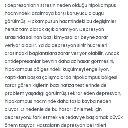
tidepresanların stresin neden olduğu hipo­kampus
hacmindeki azalmaya karşı koru­yucu olduğu
görülmüş. Hipkampusun hac­mindeki bu değişimler
henüz tam olarak açıklanamıyor. Depresyon
sırasında salınan bazı kimyasallar beyne zarar
veriyor olabi­lir. Ya da depresyon sinir hücreleri
arasında­ki bağlantılara zarar veriyor olabilir. Ancak
antidepresanlar beynin daha az hasar gör­mesini,
hipokampus bölgesindeki küçül­meyi engelliyor.
Yaptıkları başka çalışma­larda hipokampus bölgesi
zarar gören kişi­lerin bazı hafıza testlerinde de
problem ya­şadığı görülmüş.Tekrar eden depresyon,
hi­pokampus hacminde daha fazla kayba ne­den
oluyor. O nedenle de bu hasarı önle­mek için
depresyonu fark etmek ve tedavi­ye başlamak büyük
önem taşıyor. Hastala­rın depresyon belirtileri