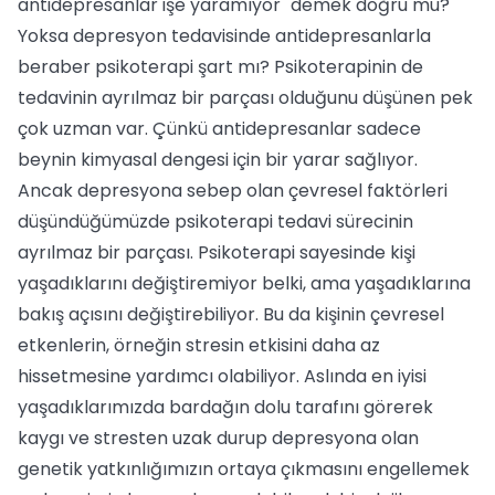
antidepresanlar işe yaramıyor" demek doğru mu?
Yoksa depresyon tedavisinde antidepresanlarla
bera­ber psikoterapi şart mı? Psikoterapinin de
tedavinin ayrılmaz bir parçası olduğunu düşünen pek
çok uz­man var. Çünkü antidepresanlar sadece
beynin kim­yasal dengesi için bir yarar sağlıyor.
Ancak depres­yona sebep olan çevresel faktörleri
düşündüğümüz­de psikoterapi tedavi sürecinin
ayrılmaz bir parçası. Psikoterapi sayesinde kişi
yaşadıklarını değiştiremi­yor belki, ama yaşadıklarına
bakış açısını değiştirebi­liyor. Bu da kişinin çevresel
etkenlerin, örneğin stre­sin etkisini daha az
hissetmesine yardımcı olabiliyor. Aslında en iyisi
yaşadıklarımızda bardağın do­lu tarafını görerek
kaygı ve stresten uzak durup dep­resyona olan
genetik yatkınlığımızın ortaya çıkma­sını engellemek