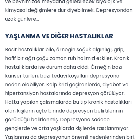
ve beynimizde meydana gelebilecek biyolojik ve
kimyasal değişimlere dur diyebilmek. Depresyondan
uzak günlere...
YAŞLANMA VE DİĞER HASTALIKLAR
Basit hastalıklar bile, örneğin soğuk algınlığı, grip,
hafif bir ağrı çoğu zaman ruh halimizi etkiler. Kronik
hastalıklar­da ise durum daha ciddi. Örneğin ba­zı
kanser türleri, bazı tedavi koşulları depresyona
neden olabiliyor. Kalp kri­zi geçirenlerde, diyabet ve
hipertansi­yon hastalarında depresyon görülüyor.
Hatta yapılan çalışmalarda bu tip kro­nik hastalıkları
olan kişilerin üçte birin­de depresyon belirtilerinin
görüldüğü belirlenmiş. Depresyona sadece
gençlerde ve or­ta yaşlılarda kişilerde rastlanmıyor.
Yaş­lanma da depresyonun önemli neden­lerinden biri.