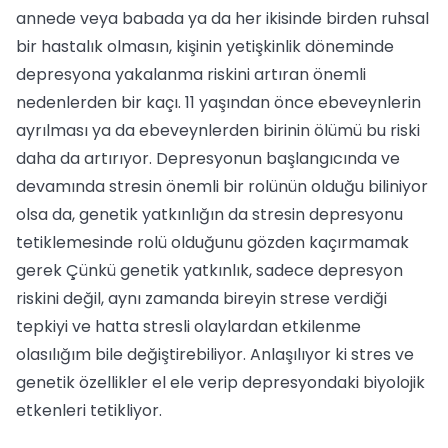
annede veya babada ya da her ikisin­de birden ruhsal
bir hastalık olmasın, kişi­nin yetişkinlik döneminde
depresyona ya­kalanma riskini artıran önemli
nedenler­den bir kaçı. 11 yaşından önce ebeveynle­rin
ayrılması ya da ebeveynlerden birinin ölümü bu riski
daha da artırıyor. Depresyonun başlangıcında ve
deva­mında stresin önemli bir rolünün oldu­ğu biliniyor
olsa da, genetik yatkınlığın da stresin depresyonu
tetiklemesinde rolü ol­duğunu gözden kaçırmamak
gerek Çün­kü genetik yatkınlık, sadece depresyon
riskini değil, aynı zamanda bireyin strese verdiği
tepkiyi ve hatta stresli olaylardan etkilenme
olasılığım bile değiştirebiliyor. Anlaşılıyor ki stres ve
genetik özellikler el ele verip depresyondaki biyolojik
etkenle­ri tetikliyor.