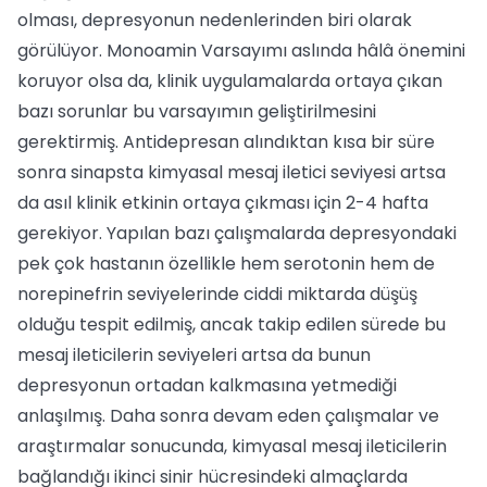
olması, depresyonun nedenlerinden biri olarak
görülüyor. Monoamin Varsayımı aslında hâlâ önemini
koruyor olsa da, klinik uygu­lamalarda ortaya çıkan
bazı sorunlar bu varsayımın geliştirilmesini
gerektirmiş. Antidepresan alındıktan kısa bir süre
son­ra sinapsta kimyasal mesaj iletici seviyesi artsa
da asıl klinik etkinin ortaya çıkma­sı için 2-4 hafta
gerekiyor. Yapılan bazı ça­lışmalarda depresyondaki
pek çok hasta­nın özellikle hem serotonin hem de
norepinefrin seviyelerinde ciddi miktar­da düşüş
olduğu tespit edilmiş, ancak ta­kip edilen sürede bu
mesaj ileticilerin se­viyeleri artsa da bunun
depresyonun orta­dan kalkmasına yetmediği
anlaşılmış. Da­ha sonra devam eden çalışmalar ve
araş­tırmalar sonucunda, kimyasal mesaj ileti­cilerin
bağlandığı ikinci sinir hücresinde­ki almaçlarda