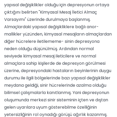
yapısal değişiklikler olduğu için depresyonun ortaya
çıktığını belirten "Kimyasal Mesaj İletici Almaç
Varsayımı" üzerinde durulmaya başlanmış.
Almaçlardaki yapısal değişikliklere bağlı anor­
mallikler yüzünden, kimyasal mesajların almaçlardan
diğer hücrelere iletilememe- sinin depresyona
neden olduğu düşünül­müş. Ardından normal
seviyede kimyasal mesaj ileticilere ve normal
almaçlara sa­hip kişilerde de depresyon görülmesi
üze­rine, depresyondaki hastaların beyinleri­nin duygu
durumu ile ilgili bölgelerinde bazı yapısal değişiklikler
meydana geldiği, sinir hücrelerinde azalma olduğu
bilim­sel çalışmalarla kanıtlanmış. Yani depres­yonun
oluşumunda merkezi sinir sistemi­nin içten ve dıştan
gelen uyarılara uyum gösterebilme özelliğinin
yetersizliğinin rol oynadığı görüşü ağırlık kazanmış.