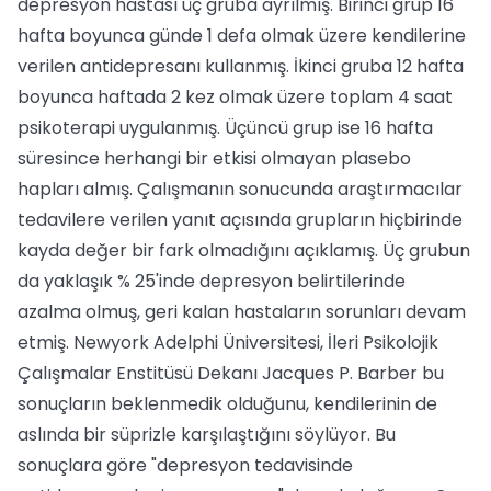
depresyon hastası üç gruba ayrılmış. Birin­ci grup 16
hafta boyunca günde 1 defa olmak üze­re kendilerine
verilen antidepresanı kullanmış. İkin­ci gruba 12 hafta
boyunca haftada 2 kez olmak üzere toplam 4 saat
psikoterapi uygulanmış. Üçüncü grup ise 16 hafta
süresince herhangi bir etkisi olmayan plasebo
hapları almış. Çalışmanın sonucunda araş­tırmacılar
tedavilere verilen yanıt açısında grupla­rın hiçbirinde
kayda değer bir fark olmadığını açık­lamış. Üç grubun
da yaklaşık % 25'inde depresyon belirtilerinde
azalma olmuş, geri kalan hastaların so­runları devam
etmiş. Newyork Adelphi Üniversite­si, İleri Psikolojik
Çalışmalar Enstitüsü Dekanı Jac­ques P. Barber bu
sonuçların beklenmedik olduğu­nu, kendilerinin de
aslında bir süprizle karşılaştığı­nı söylüyor. Bu
sonuçlara göre "depresyon tedavisin­de