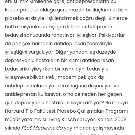
etkisi" mi? Ki­milerine göre, antidepresanların bu
kadar popüler olduğu günümüzde bu ilaçların etkisini
plasebo etkisiyle ilişkilendirmek doğru değil. Binlerce
hatta milyonlarca ki­şi gördükleri antidepresan
tedavisi sonu­cunda rahatlıyor, iyileşiyor. Psikiyatrlar
da pek çok hastanın antidepresan tedavisiy­le
iyileştiğini vurguluyor. Diğer yandan, eş düzeyde
depresyonlu hastaların bir kıs­mı antidepresan
tedavisi ile iyileşirken bir kısmı aynı tedaviyle
iyileşmeyebiliyor. Pe­ki, madem pek çok kişi
antidepresanların yararlı olduğunu düşünüyor ve
antidepresan kullanıyor, o halde neden her geçen
gün depresyonlu hastaların sayısı artıyor? Bu soruyu
Harvard Tıp Fakültesi, Plasebo Çalışmaları Programı
müdür yardımcısı Irving Kirsch soruyor. Kendisi 2008
yılın­da
PLoS Medicine'da
yayımlanan çalışma­sında