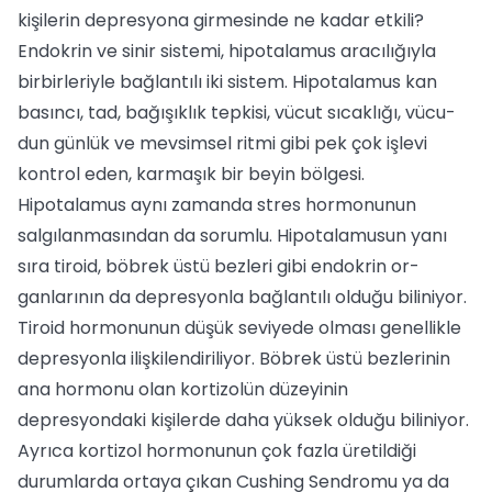
kişilerin depresyona girmesinde ne kadar etkili?
Endokrin ve sinir sistemi, hipotalamus aracılığıyla
birbirleriyle bağlantılı iki sistem. Hipotalamus kan
basıncı, tad, bağışıklık tepkisi, vücut sıcaklığı, vücu­
dun günlük ve mevsimsel ritmi gibi pek çok işlevi
kontrol eden, karmaşık bir be­yin bölgesi.
Hipotalamus aynı zamanda stres hormonunun
salgılanmasından da sorumlu. Hipotalamusun yanı
sıra tiroid, böbrek üstü bezleri gibi endokrin or­
ganlarının da depresyonla bağlantılı ol­duğu biliniyor.
Tiroid hormonunun dü­şük seviyede olması genellikle
depresyon­la ilişkilendiriliyor. Böbrek üstü bezlerinin
ana hormonu olan kortizolün düzeyinin
depresyondaki kişilerde daha yüksek ol­duğu biliniyor.
Ayrıca kortizol hormonu­nun çok fazla üretildiği
durumlarda orta­ya çıkan Cushing Sendromu ya da