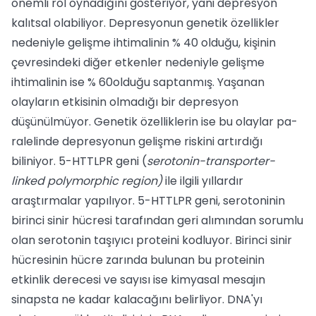
önemli rol oyna­dığını gösteriyor, yani depresyon
kalıtsal olabiliyor. Depresyonun genetik özellik­ler
nedeniyle gelişme ihtimalinin % 40 ol­duğu, kişinin
çevresindeki diğer etkenler nedeniyle gelişme
ihtimalinin ise % 60olduğu saptanmış. Yaşanan
olayların etkisi­nin olmadığı bir depresyon
düşünülmü­yor. Genetik özelliklerin ise bu olaylar pa­
ralelinde depresyonun gelişme riskini ar­tırdığı
biliniyor. 5-HTTLPR geni (
serotonin-transporter-
linked polymorphic region)
ile ilgili yıllardır
araştırmalar yapılıyor. 5-HTTLPR geni, serotoninin
birinci sinir hücresi tarafın­dan geri alımından sorumlu
olan seroto­nin taşıyıcı proteini kodluyor. Birinci sinir
hücresinin hücre zarında bulunan bu pro­teinin
etkinlik derecesi ve sayısı ise kim­yasal mesajın
sinapsta ne kadar kalacağını belirliyor. DNA'yı