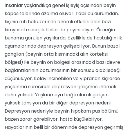
İnsanlar yaşlandıkça genel işleyiş açısından beyin
kapasitelerinde azalma oluyor. Tabii bu durumdan,
ki­şinin ruh hali üzerinde önemli etkile­ri olan bazı
kimyasal mesaj ileticiler de payını alıyor. Örneğin
bunama görülen yaşlılarda, özellikle de hastalığın ilk
aşa­malarında depresyon gelişebiliyor. Bu­nun bazal
ganglion (beynin orta kıs­mındaki alın korteksi
bölgesi) ile bey­nin ön bölgesi arasındaki bazı devre
bağlantılarının bozulmasının bir sonu­cu olabileceği
düşünülüyor. Kolay incinebilen ve yıpranan kişilerde
yaşlanma sürecinde depresyon gelişmesi ihtima­li
daha yüksek. Yaşlanmaya bağlı ola­rak gelişen
yüksek tansiyon da bir diğer depresyon nedeni.
Depresyon nedeniyle beynin hipokam pus bölümü
bazen zarar görebiliyor, hat­ta küçülebiliyor.
Hayatlarının belli bir döne­minde depresyon geçirmiş