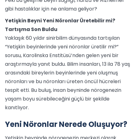
Peki bu gelişme beyin sağlığı, hafıza ve Alzheimer
gibi hastalıklar için ne anlama geliyor?
Yetişkin Beyni Yeni Nöronlar Üretebilir mi?
Tartışma Son Buldu
Yaklaşık 60 yıldır sinirbilim dünyasında tartışılan
“Yetişkin beyinlerinde yeni nöronlar üretilir mi?”
sorusu, Karolinska Enstitüsü’nden gelen yeni bir
araştırmayla yanıt buldu. Bilim insanları, 13 ila 78 yaş
arasındaki bireylerin beyinlerinde yeni oluşmuş
nöronları ve bu nöronları üreten öncül hücreleri
tespit etti. Bu buluş, insan beyninde nörogenezin
yaşam boyu sürebileceğini güçlü bir şekilde
kanıtlıyor.
Yeni Nöronlar Nerede Oluşuyor?
Yetişkin beyninde nörogenezin merkezi olarak