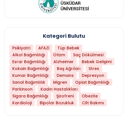
Kategori Bulutu
Psikiyatri
AFAZİ
Tüp Bebek
Alkol Bağımlılığı
Otizm
Saç Dökülmesi
Esrar Bağımlılığı
Alzheimer
Bebek Gelişimi
Kokain Bağımlılığı
Baş Ağrıları
Stres
Kumar Bağımlılığı
Demans
Depresyon
Sanal Bağımlılık
Migren
Opiat Bağımlılığı
Parkinson
Kadın Hastalıkları
Sigara Bağımlılığı
Şizofreni
Obezite
Kardioloji
Bipolar Bozukluk
Cilt Bakımı