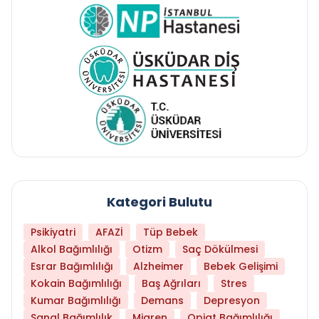
Kategori Bulutu
Psikiyatri
AFAZİ
Tüp Bebek
Alkol Bağımlılığı
Otizm
Saç Dökülmesi
Esrar Bağımlılığı
Alzheimer
Bebek Gelişimi
Kokain Bağımlılığı
Baş Ağrıları
Stres
Kumar Bağımlılığı
Demans
Depresyon
Sanal Bağımlılık
Migren
Opiat Bağımlılığı