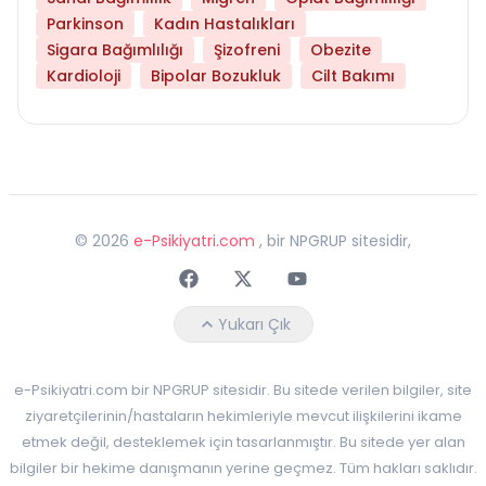
Parkinson
Kadın Hastalıkları
Sigara Bağımlılığı
Şizofreni
Obezite
Kardioloji
Bipolar Bozukluk
Cilt Bakımı
©
2026
e-Psikiyatri.com
, bir NPGRUP sitesidir,
Faceebok
Twitter
Youtube
Yukarı Çık
e-Psikiyatri.com bir NPGRUP sitesidir. Bu sitede verilen bilgiler, site
ziyaretçilerinin/hastaların hekimleriyle mevcut ilişkilerini ikame
etmek değil, desteklemek için tasarlanmıştır. Bu sitede yer alan
bilgiler bir hekime danışmanın yerine geçmez. Tüm hakları saklıdır.