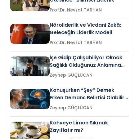
Prof.Dr. Nevzat TARHAN
Nöroliderlik ve Vicdani Zekâ:
Geleceğin Liderlik Modeli
Prof.Dr. Nevzat TARHAN
İşe Gidip Çalışabiliyor Olmak
Sağlıklı Olduğunuz Anlamına
Gelir mi?
Zeynep GÜÇLÜCAN
Konuşurken “Şey” Demek
Erken Demans Belirtisi Olabilir
mi?
Zeynep GÜÇLÜCAN
Kahveye Limon Sıkmak
Zayıflatır mı?