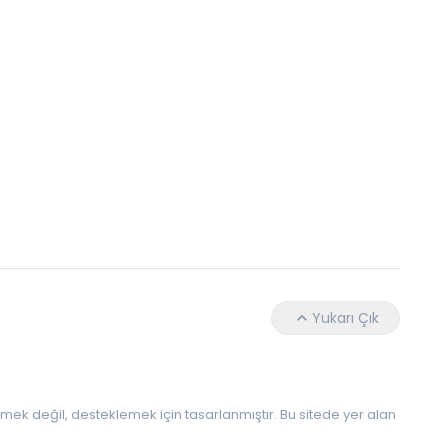
Daha Az Protein Tüketmek Yaşlanmayı Yava
Yukarı Çık
 etmek değil, desteklemek için tasarlanmıştır. Bu sitede yer alan