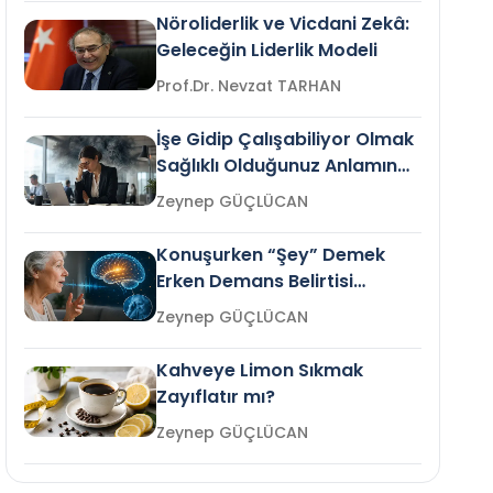
Nöroliderlik ve Vicdani Zekâ:
Geleceğin Liderlik Modeli
Prof.Dr. Nevzat TARHAN
İşe Gidip Çalışabiliyor Olmak
Sağlıklı Olduğunuz Anlamına
Gelir mi?
Zeynep GÜÇLÜCAN
Konuşurken “Şey” Demek
Erken Demans Belirtisi
Olabilir mi?
Zeynep GÜÇLÜCAN
Kahveye Limon Sıkmak
Zayıflatır mı?
Zeynep GÜÇLÜCAN