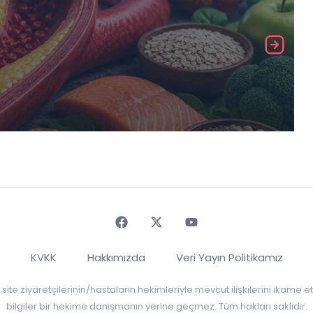
Faceebok
Twitter
Youtube
KVKK
Hakkımızda
Veri Yayın Politikamız
r, site ziyaretçilerinin/hastaların hekimleriyle mevcut ilişkilerini ikame
bilgiler bir hekime danışmanın yerine geçmez. Tüm hakları saklıdır.