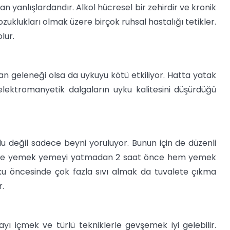
n yanlışlardandır. Alkol hücresel bir zehirdir ve kronik
uklukları olmak üzere birçok ruhsal hastalığı tetikler.
lur.
 geleneği olsa da uykuyu kötü etkiliyor. Hatta yatak
ı elektromanyetik dalgaların uyku kalitesini düşürdüğü
 değil sadece beyni yoruluyor. Bunun için de düzenli
zi ve yemek yemeyi yatmadan 2 saat önce hem yemek
u öncesinde çok fazla sıvı almak da tuvalete çıkma
r.
yı içmek ve türlü tekniklerle gevşemek iyi gelebilir.