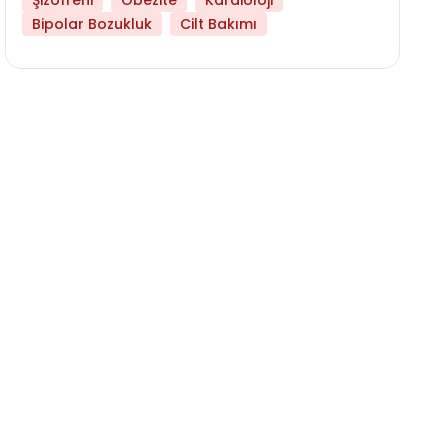
Şizofreni
Obezite
Kardioloji
Bipolar Bozukluk
Cilt Bakımı