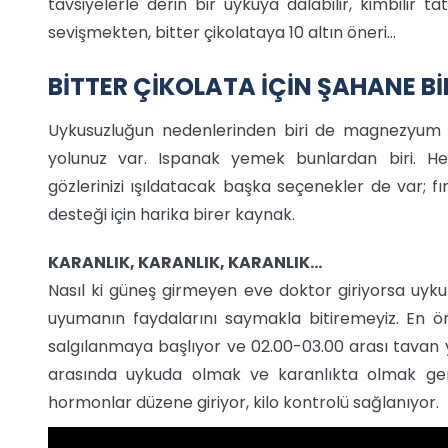
tavsiyelerle derin bir uykuya dalabilir, kimbilir tatlı
sevişmekten, bitter çikolataya 10 altın öneri...
BİTTER ÇİKOLATA İÇİN ŞAHANE B
Uykusuzluğun nedenlerinden biri de magnezyum eks
yolunuz var. Ispanak yemek bunlardan biri. 
gözlerinizi ışıldatacak başka seçenekler de var; fı
desteği için harika birer kaynak.
KARANLIK, KARANLIK, KARANLIK...
Nasıl ki güneş girmeyen eve doktor giriyorsa uyku
uyumanın faydalarını saymakla bitiremeyiz. En ö
salgılanmaya başlıyor ve 02.00-03.00 arası tavan y
arasında uykuda olmak ve karanlıkta olmak ger
hormonlar düzene giriyor, kilo kontrolü sağlanıyor.