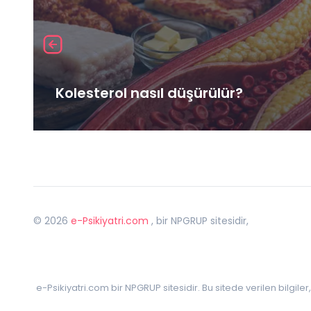
Kolesterol nasıl düşürülür?
©
2026
e-Psikiyatri.com
, bir NPGRUP sitesidir,
e-Psikiyatri.com bir NPGRUP sitesidir. Bu sitede verilen bilgile