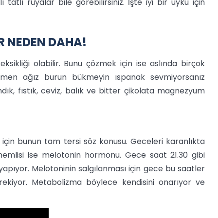
 tatlı rüyalar bile görebilirsiniz. İşte iyi bir uyku için
İR NEDEN DAHA!
ikliği olabilir. Bunu çözmek için ise aslında birçok
Hemen ağız burun bükmeyin ıspanak sevmiyorsanız
ndık, fıstık, ceviz, balık ve bitter çikolata magnezyum
 için bunun tam tersi söz konusu. Geceleri karanlıkta
nemlisi ise melotonin hormonu. Gece saat 21.30 gibi
apıyor. Melotoninin salgılanması için gece bu saatler
ekiyor. Metabolizma böylece kendisini onarıyor ve