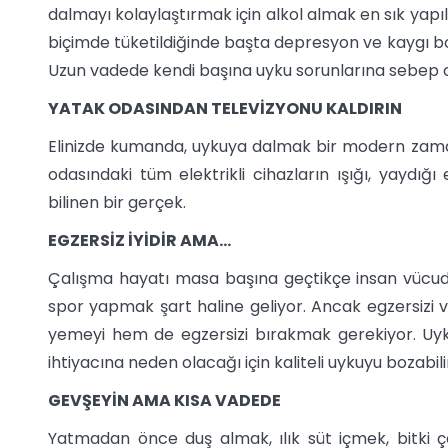
dalmayı kolaylaştırmak için alkol almak en sık yapıla
biçimde tüketildiğinde başta depresyon ve kaygı boz
Uzun vadede kendi başına uyku sorunlarına sebep o
YATAK ODASINDAN TELEVİZYONU KALDIRIN
Elinizde kumanda, uykuya dalmak bir modern zaman
odasındaki tüm elektrikli cihazların ışığı, yaydığ
bilinen bir gerçek.
EGZERSİZ İYİDİR AMA...
Çalışma hayatı masa başına geçtikçe insan vücudu
spor yapmak şart haline geliyor. Ancak egzersi
yemeyi hem de egzersizi bırakmak gerekiyor. Uyk
ihtiyacına neden olacağı için kaliteli uykuyu bozabili
GEVŞEYİN AMA KISA VADEDE
Yatmadan önce duş almak, ılık süt içmek, bitki ça