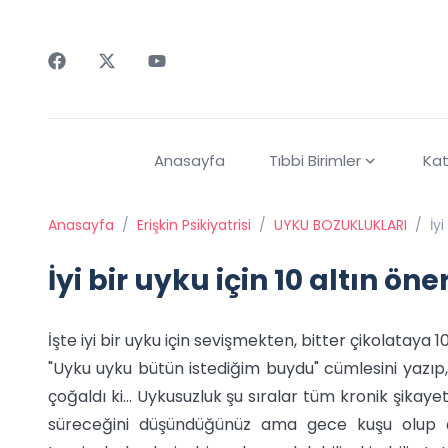
Faceebok
Twitter
Youtube
Anasayfa
Tıbbi Birimler
Kat
Anasayfa
/
Erişkin Psikiyatrisi
/
UYKU BOZUKLUKLARI
/
İyi
İyi bir uyku için 10 altın öner
İşte iyi bir uyku için sevişmekten, bitter çikolataya 10 
"Uyku uyku bütün istediğim buydu" cümlesini yazıp
çoğaldı ki... Uykusuzluk şu sıralar tüm kronik şikay
süreceğini düşündüğünüz ama gece kuşu olup çı