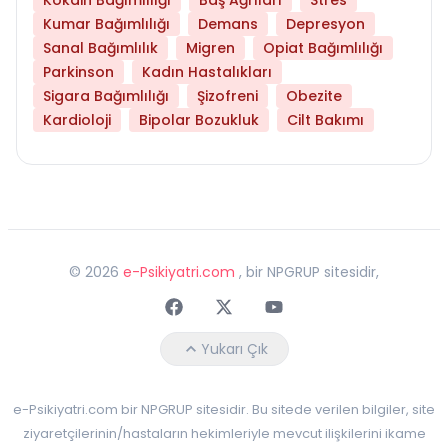
Kumar Bağımlılığı
Demans
Depresyon
Sanal Bağımlılık
Migren
Opiat Bağımlılığı
Parkinson
Kadın Hastalıkları
Sigara Bağımlılığı
Şizofreni
Obezite
Kardioloji
Bipolar Bozukluk
Cilt Bakımı
©
2026
e-Psikiyatri.com
, bir NPGRUP sitesidir,
Faceebok
Twitter
Youtube
Yukarı Çık
e-Psikiyatri.com bir NPGRUP sitesidir. Bu sitede verilen bilgiler, site
ziyaretçilerinin/hastaların hekimleriyle mevcut ilişkilerini ikame