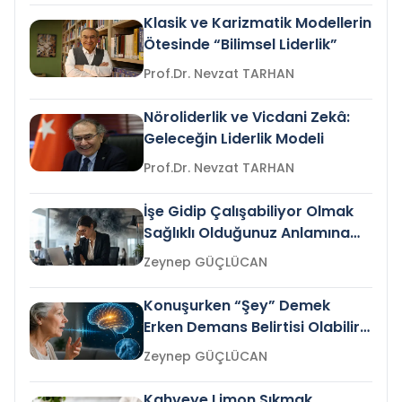
Klasik ve Karizmatik Modellerin
Ötesinde “Bilimsel Liderlik”
Prof.Dr. Nevzat TARHAN
Nöroliderlik ve Vicdani Zekâ:
Geleceğin Liderlik Modeli
Prof.Dr. Nevzat TARHAN
İşe Gidip Çalışabiliyor Olmak
Sağlıklı Olduğunuz Anlamına
Gelir mi?
Zeynep GÜÇLÜCAN
Konuşurken “Şey” Demek
Erken Demans Belirtisi Olabilir
mi?
Zeynep GÜÇLÜCAN
Kahveye Limon Sıkmak