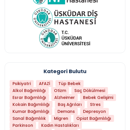
Kategori Bulutu
Psikiyatri
AFAZİ
Tüp Bebek
Alkol Bağımlılığı
Otizm
Saç Dökülmesi
Esrar Bağımlılığı
Alzheimer
Bebek Gelişimi
Kokain Bağımlılığı
Baş Ağrıları
Stres
Kumar Bağımlılığı
Demans
Depresyon
Sanal Bağımlılık
Migren
Opiat Bağımlılığı
Parkinson
Kadın Hastalıkları