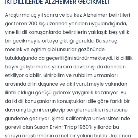
İKİ DİLLİLERDE ALZHEİMER GECİKMELİ
Araştırma üç yıl sonra ve bu kez Alzheimer belirtileri
gösteren 200 kişi üzerinde yeniden uygulandığında,
yine iki dil konuşanlarda belirtilerin yaklaşık beş yıllık
bir gecikmeyle ortaya çıktığı görüldü. Bu sonuç
meslek ve eğitim gibi unsurlar gözönünde
tutulduğunda da geçerliliğini sürdürmekteydi. İki dillilik
beyni geliştirmenin yanı sıra davranışı da derinden
etkiliyor olabilir. Sinirbilim ve ruhbilim uzmanları
arasında dilin düşünce ve akıl yürütmeyle yakından
ilintili olduğu görüşü giderek yaygınlık kazanıyor. Bu
da iki dil konuşanların konuştukları dile göre farklı bir
davranış biçimi sergileyip sergilemedikleri sorusunu
gündeme getiriyor. Şimdi Kaliforniya Üniversitesi’nde
görevli olan Susan Ervin-Tripp 1960’lı yıllarda bu
soruyu araştırmanın öznel bir yolunu buldu. Japonca