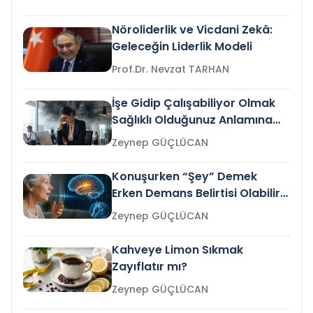
Nöroliderlik ve Vicdani Zekâ:
Geleceğin Liderlik Modeli
Prof.Dr. Nevzat TARHAN
İşe Gidip Çalışabiliyor Olmak
Sağlıklı Olduğunuz Anlamına
Gelir mi?
Zeynep GÜÇLÜCAN
Konuşurken “Şey” Demek
Erken Demans Belirtisi Olabilir
mi?
Zeynep GÜÇLÜCAN
Kahveye Limon Sıkmak
Zayıflatır mı?
Zeynep GÜÇLÜCAN