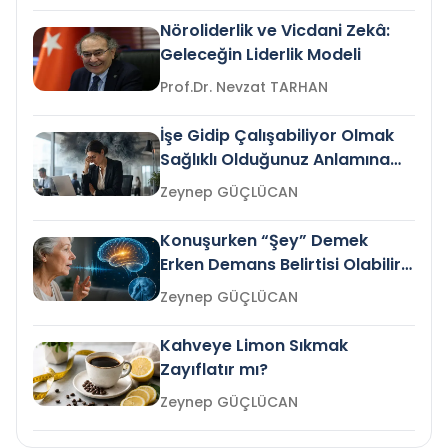
Nöroliderlik ve Vicdani Zekâ:
Geleceğin Liderlik Modeli
Prof.Dr. Nevzat TARHAN
İşe Gidip Çalışabiliyor Olmak
Sağlıklı Olduğunuz Anlamına
Gelir mi?
Zeynep GÜÇLÜCAN
Konuşurken “Şey” Demek
Erken Demans Belirtisi Olabilir
mi?
Zeynep GÜÇLÜCAN
Kahveye Limon Sıkmak
Zayıflatır mı?
Zeynep GÜÇLÜCAN