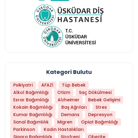
Kategori Bulutu
Psikiyatri
AFAZİ
Tüp Bebek
Alkol Bağımlılığı
Otizm
Saç Dökülmesi
Esrar Bağımlılığı
Alzheimer
Bebek Gelişimi
Kokain Bağımlılığı
Baş Ağrıları
Stres
Kumar Bağımlılığı
Demans
Depresyon
Sanal Bağımlılık
Migren
Opiat Bağımlılığı
Parkinson
Kadın Hastalıkları
Sigara Bağımlılığı
Şizofreni
Obezite