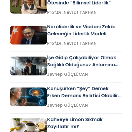
Ötesinde “Bilimsel Liderlik”
Prof.Dr. Nevzat TARHAN
Nöroliderlik ve Vicdani Zekâ:
Geleceğin Liderlik Modeli
Prof.Dr. Nevzat TARHAN
İşe Gidip Çalışabiliyor Olmak
Sağlıklı Olduğunuz Anlamına
Gelir mi?
Zeynep GÜÇLÜCAN
Konuşurken “Şey” Demek
Erken Demans Belirtisi Olabilir
mi?
Zeynep GÜÇLÜCAN
Kahveye Limon Sıkmak
Zayıflatır mı?