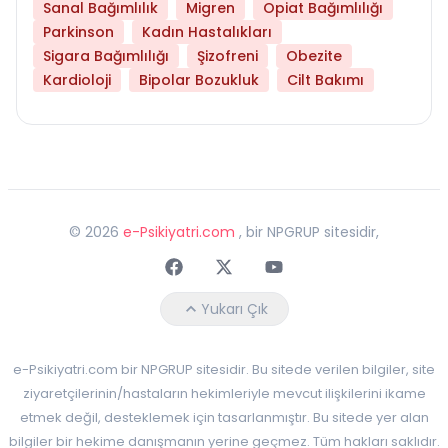
Sanal Bağımlılık
Migren
Opiat Bağımlılığı
Parkinson
Kadın Hastalıkları
Sigara Bağımlılığı
Şizofreni
Obezite
Kardioloji
Bipolar Bozukluk
Cilt Bakımı
©
2026
e-Psikiyatri.com
, bir NPGRUP sitesidir,
Faceebok
Twitter
Youtube
Yukarı Çık
e-Psikiyatri.com bir NPGRUP sitesidir. Bu sitede verilen bilgiler, site
ziyaretçilerinin/hastaların hekimleriyle mevcut ilişkilerini ikame
etmek değil, desteklemek için tasarlanmıştır. Bu sitede yer alan
bilgiler bir hekime danışmanın yerine geçmez. Tüm hakları saklıdır.