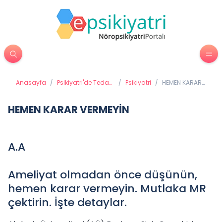
Anasayfa
/
Psikiyatri'de Tedavi
/
Psikiyatri
/
HEMEN KARAR
Yöntemleri
VERMEYİN
HEMEN KARAR VERMEYİN
A.A
Ameliyat olmadan önce düşünün,
hemen karar vermeyin. Mutlaka MR
çektirin. İşte detaylar.