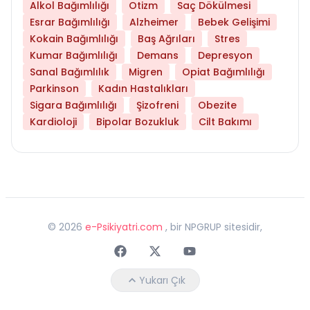
Alkol Bağımlılığı
Otizm
Saç Dökülmesi
Esrar Bağımlılığı
Alzheimer
Bebek Gelişimi
Kokain Bağımlılığı
Baş Ağrıları
Stres
Kumar Bağımlılığı
Demans
Depresyon
Sanal Bağımlılık
Migren
Opiat Bağımlılığı
Parkinson
Kadın Hastalıkları
Sigara Bağımlılığı
Şizofreni
Obezite
Kardioloji
Bipolar Bozukluk
Cilt Bakımı
©
2026
e-Psikiyatri.com
, bir NPGRUP sitesidir,
Faceebok
Twitter
Youtube
Yukarı Çık