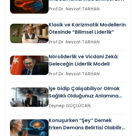
Prof.Dr. Nevzat TARHAN
Klasik ve Karizmatik Modellerin
Ötesinde “Bilimsel Liderlik”
Prof.Dr. Nevzat TARHAN
Nöroliderlik ve Vicdani Zekâ:
Geleceğin Liderlik Modeli
Prof.Dr. Nevzat TARHAN
İşe Gidip Çalışabiliyor Olmak
Sağlıklı Olduğunuz Anlamına
Gelir mi?
Zeynep GÜÇLÜCAN
Konuşurken “Şey” Demek
Erken Demans Belirtisi Olabilir
mi?