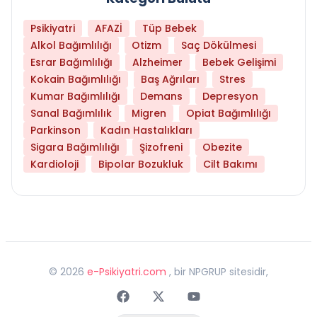
Psikiyatri
AFAZİ
Tüp Bebek
Alkol Bağımlılığı
Otizm
Saç Dökülmesi
Esrar Bağımlılığı
Alzheimer
Bebek Gelişimi
Kokain Bağımlılığı
Baş Ağrıları
Stres
Kumar Bağımlılığı
Demans
Depresyon
Sanal Bağımlılık
Migren
Opiat Bağımlılığı
Parkinson
Kadın Hastalıkları
Sigara Bağımlılığı
Şizofreni
Obezite
Kardioloji
Bipolar Bozukluk
Cilt Bakımı
©
2026
e-Psikiyatri.com
, bir NPGRUP sitesidir,
Faceebok
Twitter
Youtube