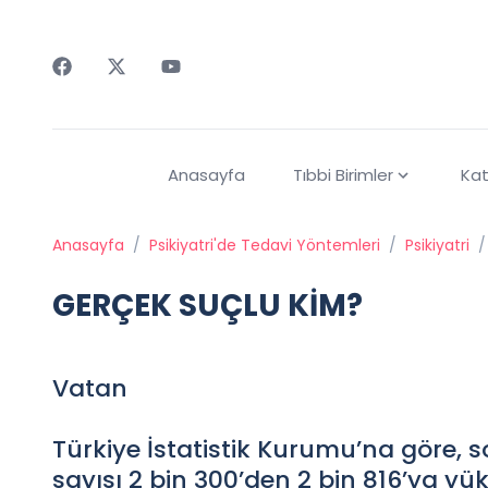
Faceebok
Twitter
Youtube
Anasayfa
Tıbbi Birimler
Kat
Anasayfa
/
Psikiyatri'de Tedavi Yöntemleri
/
Psikiyatri
/
GERÇEK SUÇLU KİM?
Vatan
Türkiye İstatistik Kurumu’na göre, so
sayısı 2 bin 300’den 2 bin 816’ya yük