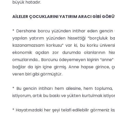
büyük hatadır.
AİLELER ÇOCUKLARINI YATIRIM ARACI GİBİ GÖR
* Dershane borcu yüzünden intihar eden gencin üz
yapılan yatırım yüzünden hissettiği “borçluluk ba
kazanamazsam korkusu” var ki, bu korku üniversit
ekonomik açıdan zor durumda olanlarının hiss
omuzlarında... Borcunu ödeyemeyen kişinin “anne”
bağlar da işin içine girmiş. Anne hapse girince, ço
veren biri gibi görmüştür.
* Bu gencin intiharı hem ailesine, hem toplum
istiyorum, artık bu baskı ve yükten kurtulmak istiyo
* Hayatınızdaki her şeyi telafi edilebilir görmeniz lazım