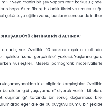
 mı? ” veya “Yanlış bir şey yaptım mı?” korkusu içinde.
n hepsi ölüm fikrini, bıkkınlık fikrini ve umutsuzluğu
sal çöküntüye eğilim varsa, bunların sonucunda intihar
SI KUŞAK BÜYÜK İNTİHAR RİSKİ ALTINDA”
 da artış var. Özellikle 90 sonrası kuşak risk altında.
r şekilde “sanal gerçeklikle” yüzleşti. Yaşlarına göre
 erken yüzleştiler. Mesela pornografik materyallerle
ulaşamayacakları lüks bilgilerle karşılaştılar. Özellikle
bu aileler gibi yaşayamam” diyerek varlıklı kitlelere
vet düşmanlığı” tarzında bir sonuç doğurmasa bile,
durumlarda eğer aile de bu duyguyu olumlu bir şekilde