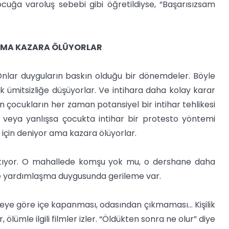
ocuğa varoluş sebebi gibi öğretildiyse, “Başarısızsam
 AMA KAZARA ÖLÜYORLAR
r. Onlar duyguların baskın olduğu bir dönemdeler. Böyle
ümitsizliğe düşüyorlar. Ve intihara daha kolay karar
an çocukların her zaman potansiyel bir intihar tehlikesi
f veya yanlışsa çocukta intihar bir protesto yöntemi
k için deniyor ama kazara ölüyorlar.
cıtıyor. O mahallede komşu yok mu, o dershane daha
e yardımlaşma duygusunda gerileme var.
ceye göre içe kapanması, odasından çıkmaması... Kişilik
, ölümle ilgili filmler izler. “Öldükten sonra ne olur” diye