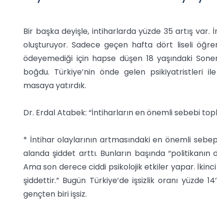
Bir başka deyişle, intiharlarda yüzde 35 artış var. 
oluşturuyor. Sadece geçen hafta dört liseli öğre
ödeyemediği için hapse düşen 18 yaşındaki Soner 
boğdu. Türkiye’nin önde gelen psikiyatristleri ile
masaya yatırdık.
Dr. Erdal Atabek: “İntiharların en önemli sebebi to
* İntihar olaylarının artmasındaki en önemli sebep
alanda şiddet arttı. Bunların başında “politikanın di
Ama son derece ciddi psikolojik etkiler yapar. İkinci
şiddettir.” Bugün Türkiye’de işsizlik oranı yüzde 1
gençten biri işsiz.