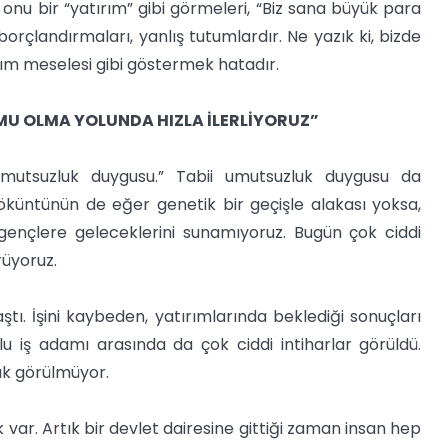
 onu bir “yatırım” gibi görmeleri, “Biz sana büyük para
borçlandırmaları, yanlış tutumlardır. Ne yazık ki, bizde
alım meselesi gibi göstermek hatadır.
MU OLMA YOLUNDA HIZLA İLERLİYORUZ”
umutsuzluk duygusu.” Tabii umutsuzluk duygusu da
öküntünün de eğer genetik bir geçişle alakası yoksa,
 gençlere geleceklerini sunamıyoruz. Bugün çok ciddi
rüyoruz.
aştı. İşini kaybeden, yatırımlarında beklediği sonuçları
u iş adamı arasında da çok ciddi intiharlar görüldü.
şık görülmüyor.
 var. Artık bir devlet dairesine gittiği zaman insan hep