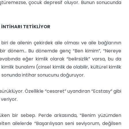
nüştüremezse, çocuk depresif oluyor. Bunun sonucunda
İNTİHARI TETİKLİYOR
 biri de ailenin çekirdek aile olması ve aile bağlarının
lı bir dönem... Bu dönemde genç “Ben kimim”, “Nereye
evabında eğer kimlik olarak “belirsizlik” varsa, bu da
lik bunalımı (cinsel kimlik de olabilir, kültürel kimlik
Ve sonunda intihar sonucunu doğuruyor.
sürüklüyor. Özellikle “cesaret” uyandıran “Ecstasy” gibi
 veriyor.
 gözüken bir sebep. Perde arkasında, “Benim yüzümden
elten ailelerde “Başarılıysan seni seviyorum, değilsen