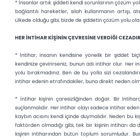
* İnsanlar artık şiddeti kendi sorunlarının çözüm yol
bağlantılı hareketler, silah kullanmanın artışı, ateş
ülkede olduğu gibi, bizde de şiddetin çözüm yolu ol
HER İNTİHAR KİŞİNİN ÇEVRESİNE VERDİĞİ CEZADI
* İntihar, insanın kendisine yönelik bir şiddet bi
kendinize çevirirseniz, bunun adı intihar olur. Her int
yolu bırakmadınız. Ben de bu yolla sizi cezalandır
intihar edenin etrafındakiler, buna direkt neden olm
* İntihar kişinin çaresizliğinden doğar. Bir intiha
suçlanmalıdır. Her intihar olayı sadece intihar eden 
kaybın acısını kendi içinde duymalıdır. Neden bu ki
faktörden olmadığı gibi, tek bir kişinin intiharı da
kişinin intiharından bütün toplum sorumludur. Bu