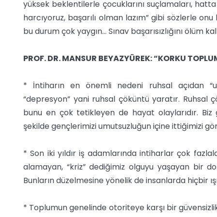
yüksek beklentilerle çocuklarını suçlamaları, hatta
harcıyoruz, başarılı olman lazım” gibi sözlerle onu 
bu durum çok yaygın... Sınav başarısızlığını ölüm k
PROF. DR. MANSUR BEYAZYÜREK: “KORKU TOPLU
* İntiharın en önemli nedeni ruhsal açıdan “
“depresyon” yani ruhsal çöküntü yaratır. Ruhsal ç
bunu en çok tetikleyen de hayat olaylarıdır. Biz
şekilde gençlerimizi umutsuzluğun içine ittiğimizi gö
* Son iki yıldır iş adamlarında intiharlar çok fazlal
alamayan, “kriz” dediğimiz olguyu yaşayan bir dol
Bunların düzelmesine yönelik de insanlarda hiçbir ı
* Toplumun genelinde otoriteye karşı bir güvensizlik