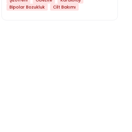
Şizofreni
Obezite
Kardioloji
Bipolar Bozukluk
Cilt Bakımı