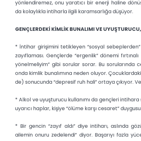
yönlendiremez, onu yaratıcı bir enerji haline dö
da kolaylıkla intiharla ilgili karamsarlığa düşüyor.
GENÇLERDEKİ KİMLİK BUNALIMI VE UYUŞTURUCU, 
* İntihar girişimini tetikleyen “sosyal sebeplerden”
zayıflaması. Gençlerde “ergenlik” dönemi fırtına
yönelmeliyim” gibi sorular sorar. Bu sorularında c
onda kimlik bunalımına neden oluyor. Çocuklardaki kim
de) sonucunda “depresif ruh hali” ortaya çıkıyor. 
* Alkol ve uyuşturucu kullanımı da gençleri intihara 
uyarıcı haplar, kişiye “ölüme karşı cesaret” duygusu
* Bir gencin “zayıf aldı” diye intiharı, aslında
ailemin onuru zedelendi” diyor. Başarıyı fazla yüc