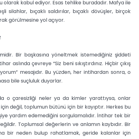
u olarak kabul ediyor. Esas tehlike buradadır. Mafya ile
li silahlar, bıçaklı saldırılar, bıçaklı dövüşler, birçok
arak görülmesine yol açıyor.
R
çimidir. Bir başkasına yöneltmek istemediğiniz şiddeti
ihar aslında çevreye “Siz beni sıkıştırdınız. Hiçbir çıkış
ıyorum” mesajıdır. Bu yüzden, her intihardan sonra, o
asa bile suçluluk duyarlar.
rda o çaresizliği neler ya da kimler yarattıysa, onlar
için değil, toplumun bütünü için bir kayıptır. Herkes bu
şiye yardım edemediğini sorgulamalıdır. İntihar tek bir
 değildir. Toplumsal değerlerin ve anlamın kaybıdır. Bir
na bir neden bulup rahatlamak, geride kalanlar için