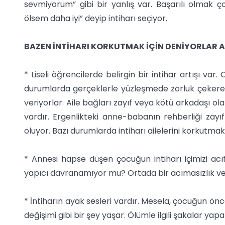
sevmiyorum” gibi bir yanlış var. Başarılı olmak ç
ölsem daha iyi” deyip intiharı seçiyor.
BAZEN İNTİHARI KORKUTMAK İÇİN DENİYORLAR
* Liseli öğrencilerde belirgin bir intihar artışı va
durumlarda gerçeklerle yüzleşmede zorluk çekerek 
veriyorlar. Aile bağları zayıf veya kötü arkadaşı ol
vardır. Ergenlikteki anne-babanın rehberliği zayı
oluyor. Bazı durumlarda intiharı ailelerini korkutma
* Annesi hapse düşen çocuğun intiharı içimizi a
yapıcı davranamıyor mu? Ortada bir acımasızlık v
* İntiharın ayak sesleri vardır. Mesela, çocuğun ön
değişimi gibi bir şey yaşar. Ölümle ilgili şakalar yapar