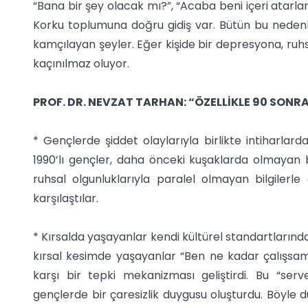
“Bana bir şey olacak mı?”, “Acaba beni içeri atarlar
Korku toplumuna doğru gidiş var. Bütün bu nedenleri
kamçılayan şeyler. Eğer kişide bir depresyona, ruh
kaçınılmaz oluyor.
PROF. DR. NEVZAT TARHAN: “ÖZELLİKLE 90 SONRA
* Gençlerde şiddet olaylarıyla birlikte intiharlarda
1990’lı gençler, daha önceki kuşaklarda olmayan bi
ruhsal olgunluklarıyla paralel olmayan bilgilerle
karşılaştılar.
* Kırsalda yaşayanlar kendi kültürel standartlarında 
kırsal kesimde yaşayanlar “Ben ne kadar çalışsam 
karşı bir tepki mekanizması geliştirdi. Bu “ser
gençlerde bir çaresizlik duygusu oluşturdu. Böyle 