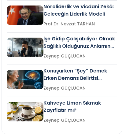
Nöroliderlik ve Vicdani Zekâ:
Geleceğin Liderlik Modeli
Prof.Dr. Nevzat TARHAN
İşe Gidip Çalışabiliyor Olmak
Sağlıklı Olduğunuz Anlamına
Gelir mi?
Zeynep GÜÇLÜCAN
Konuşurken “Şey” Demek
Erken Demans Belirtisi
Olabilir mi?
Zeynep GÜÇLÜCAN
Kahveye Limon Sıkmak
Zayıflatır mı?
Zeynep GÜÇLÜCAN