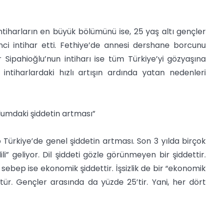
İntiharların en büyük bölümünü ise, 25 yaş altı gençler
nci intihar etti. Fethiye’de annesi dershane borcunu
Sipahioğlu’nun intiharı ise tüm Türkiye’yi gözyaşına
 intiharlardaki hızlı artışın ardında yatan nedenleri
plumdaki şiddetin artması”
 Türkiye’de genel şiddetin artması. Son 3 yılda birçok
li” geliyor. Dil şiddeti gözle görünmeyen bir şiddettir.
 sebep ise ekonomik şiddettir. İşsizlik de bir “ekonomik
4’tür. Gençler arasında da yüzde 25’tir. Yani, her dört