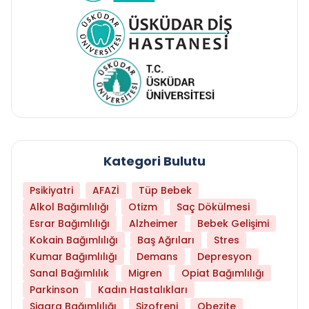
Kategori Bulutu
Psikiyatri
AFAZİ
Tüp Bebek
Alkol Bağımlılığı
Otizm
Saç Dökülmesi
Esrar Bağımlılığı
Alzheimer
Bebek Gelişimi
Kokain Bağımlılığı
Baş Ağrıları
Stres
Kumar Bağımlılığı
Demans
Depresyon
Sanal Bağımlılık
Migren
Opiat Bağımlılığı
Parkinson
Kadın Hastalıkları
Sigara Bağımlılığı
Şizofreni
Obezite