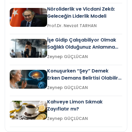
Nöroliderlik ve Vicdani Zekâ:
Geleceğin Liderlik Modeli
Prof.Dr. Nevzat TARHAN
İşe Gidip Çalışabiliyor Olmak
Sağlıklı Olduğunuz Anlamına
Gelir mi?
Zeynep GÜÇLÜCAN
Konuşurken “Şey” Demek
Erken Demans Belirtisi Olabilir
mi?
Zeynep GÜÇLÜCAN
Kahveye Limon Sıkmak
Zayıflatır mı?
Zeynep GÜÇLÜCAN