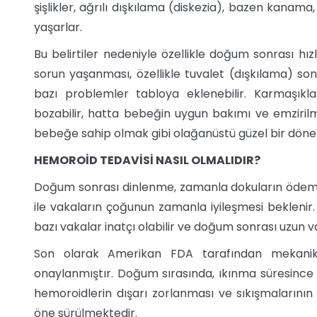
şişlikler, ağrılı dışkılama (diskezia), bazen kanama
yaşarlar.
Bu belirtiler nedeniyle özellikle doğum sonrası hı
sorun yaşanması, özellikle tuvalet (dışkılama) so
bazı problemler tabloya eklenebilir. Karmaşıkla
bozabilir, hatta bebeğin uygun bakımı ve emzirilme
bebeğe sahip olmak gibi olağanüstü güzel bir dönem,
HEMOROİD TEDAVİSİ NASIL OLMALIDIR?
Doğum sonrası dinlenme, zamanla dokuların ödemin
ile vakaların çoğunun zamanla iyileşmesi beklenir.
bazı vakalar inatçı olabilir ve doğum sonrası uzun 
Son olarak Amerikan FDA tarafından mekanik 
onaylanmıştır. Doğum sırasında, ıkınma süresince 
hemoroidlerin dışarı zorlanması ve sıkışmalarını
öne sürülmektedir.