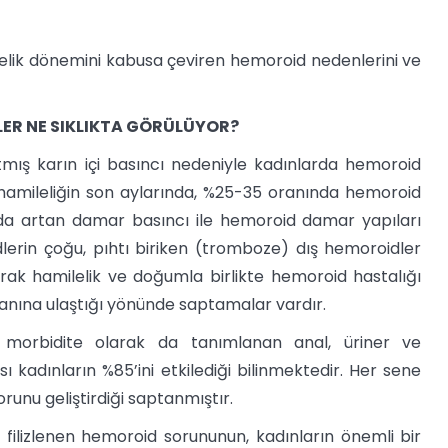
elik dönemini kabusa çeviren hemoroid nedenlerini ve
ER NE SIKLIKTA GÖRÜLÜYOR?
tmış karın içi basıncı nedeniyle kadınlarda hemoroid
e hamileliğin son aylarında, %25-35 oranında hemoroid
 da artan damar basıncı ile hemoroid damar yapıları
lerin çoğu, pıhtı biriken (tromboze) dış hemoroidler
rak hamilelik ve doğumla birlikte hemoroid hastalığı
oranına ulaştığı yönünde saptamalar vardır.
l morbidite olarak da tanımlanan anal, üriner ve
 kadınların %85’ini etkilediği bilinmektedir. Her sene
unu geliştirdiği saptanmıştır.
ilizlenen hemoroid sorununun, kadınların önemli bir