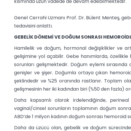
kısmında uzun vadede de devam edebilmektedir.
Genel Cerrahi Uzmanı Prof. Dr. Bülent Menteş, geb
tedavisini anlattı.
GEBELİK DÖNEMİ VE DOĞUM SONRASI HEMOROİDL
Hamilelik ve doğum, hormonal değişiklikler ve ar
gelişimine yol açabilir. Gebe hanımlarda, özellikl
sorunları gelişmektedir. Doğum eylemi sırasında
genişler ve şişer. Doğumla ortaya çıkan hemoroid
şeklindedir ve %25 oranında rastlanır. Toplam ola
gelişmesinin her iki kadından biri (%50 den fazla) 
Daha kapsamlı olarak irdelendiğinde, perinea
vaginal/cinsel sorunların toplamının doğum sonrası
ABD’de 1 milyon kadının doğum sonrası hemoroid sor
Daha da üzücü olan, gebelik ve doğum sürecinde f