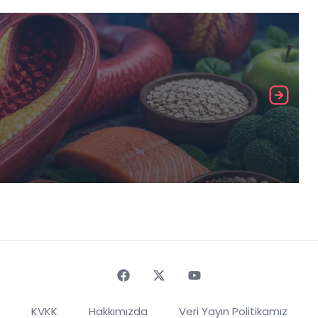
Faceebok
Twitter
Youtube
KVKK
Hakkımızda
Veri Yayın Politikamız