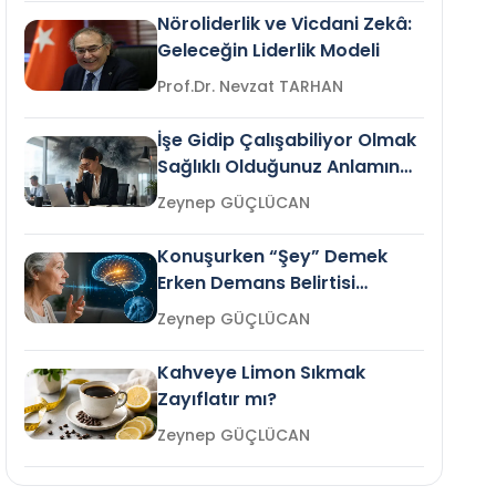
Nöroliderlik ve Vicdani Zekâ:
Geleceğin Liderlik Modeli
Prof.Dr. Nevzat TARHAN
İşe Gidip Çalışabiliyor Olmak
Sağlıklı Olduğunuz Anlamına
Gelir mi?
Zeynep GÜÇLÜCAN
Konuşurken “Şey” Demek
Erken Demans Belirtisi
Olabilir mi?
Zeynep GÜÇLÜCAN
Kahveye Limon Sıkmak
Zayıflatır mı?
Zeynep GÜÇLÜCAN