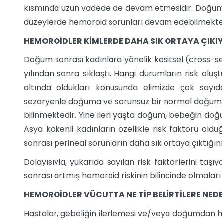
kısmında uzun vadede de devam etmesidir. Doğumdan
düzeylerde hemoroid sorunları devam edebilmekte
HEMOROİDLER KİMLERDE DAHA SIK ORTAYA ÇIKI
Doğum sonrası kadınlara yönelik kesitsel (cross-sec
yılından sonra sıklaştı. Hangi durumların risk olu
altında oldukları konusunda elimizde çok sayıd
sezaryenle doğuma ve sorunsuz bir normal doğuma 
bilinmektedir. Yine ileri yaşta doğum, bebeğin doğ
Asya kökenli kadınların özellikle risk faktörü oldu
sonrası perineal sorunların daha sık ortaya çıktığını
Dolayısıyla, yukarıda sayılan risk faktörlerini ta
sonrası artmış hemoroid riskinin bilincinde olmaları
HEMOROİDLER VÜCUTTA NE TİP BELİRTİLERE NED
Hastalar, gebeliğin ilerlemesi ve/veya doğumdan h