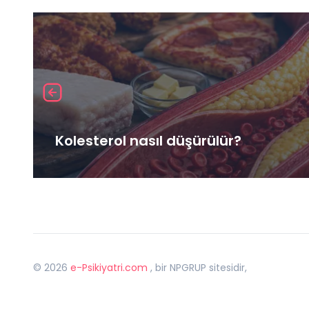
Kolesterol nasıl düşürülür?
©
2026
e-Psikiyatri.com
, bir NPGRUP sitesidir,