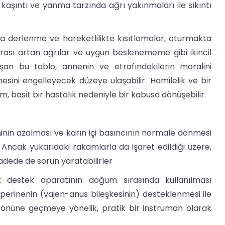
, kaşıntı ve yanma tarzında ağrı yakınmaları ile sıkıntı
zla derlenme ve hareketlilikte kısıtlamalar, oturmakta
nrası artan ağrılar ve uygun beslenememe gibi ikincil
şan bu tablo, annenin ve etrafındakilerin moralini
sini engelleyecek düzeye ulaşabilir. Hamilelik ve bir
 basit bir hastalık nedeniyle bir kabusa dönüşebilir.
in azalması ve karın içi basıncının normale dönmesi
 Ancak yukarıdaki rakamlarla da işaret edildiği üzere,
vadede de sorun yaratabilirler
destek aparatının doğum sırasında kullanılması
perinenin (vajen-anus bileşkesinin) desteklenmesi ile
n önüne geçmeye yönelik, pratik bir instruman olarak