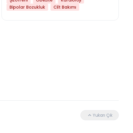
Şizofreni
Obezite
Kardioloji
Bipolar Bozukluk
Cilt Bakımı
Daha Az Protein Tüketmek Yaşlanmayı Yava
Yukarı Çık