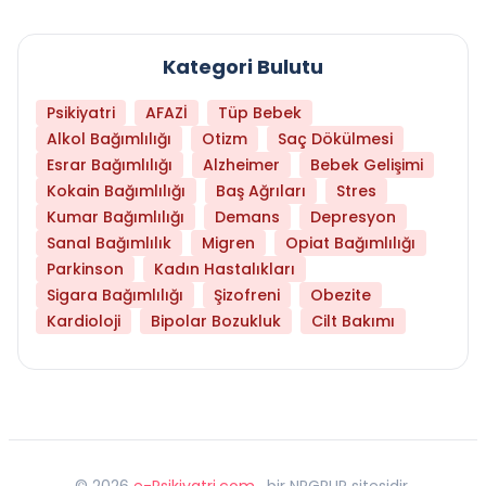
Kategori Bulutu
Psikiyatri
AFAZİ
Tüp Bebek
Alkol Bağımlılığı
Otizm
Saç Dökülmesi
Esrar Bağımlılığı
Alzheimer
Bebek Gelişimi
Kokain Bağımlılığı
Baş Ağrıları
Stres
Kumar Bağımlılığı
Demans
Depresyon
Sanal Bağımlılık
Migren
Opiat Bağımlılığı
Parkinson
Kadın Hastalıkları
Sigara Bağımlılığı
Şizofreni
Obezite
Kardioloji
Bipolar Bozukluk
Cilt Bakımı
©
2026
e-Psikiyatri.com
, bir NPGRUP sitesidir,