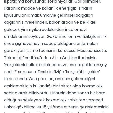
ispatlama konusunda zorlanıyorlar. Gökbilimciler,
karanlık madde ve karanlık enerji gibi sırların
içyüzünü anlamak ümidiyle çekimsel dalgaları
dağların zirvelerinden, balonlardan ve belki de
gelecek yirmi yılda uydulardan incelemeyi
umduklarını söylüyor. Gökbilimcilerin ve fizikçilerin ilk
önce şişmeye neyin sebep olduğunu anlamaları
gerek; yani şişme teorisinin kurucusu, Massachusetts
Teknoloji Enstitüsü'nden Alan Guth'un ifadesiyle
'Yerçekimini allak bullak eden ve evreni patlatan şey
nedir?' sorusunu. Einstein fiziğe 'karşı kütle çekim'
fikrini sundu. Ona göre bu, evrenin çökmediğini
açıklamak için kullandığı bir faktör olan kozmolojik
sabit olarak biliniyordu. Einstein daha sonra bir hata
olduğunu söyleyerek kozmolojik sabit ten vazgeçti .
Fakat gökbilimciler 15 yıl önce evrenin genişlemesinin