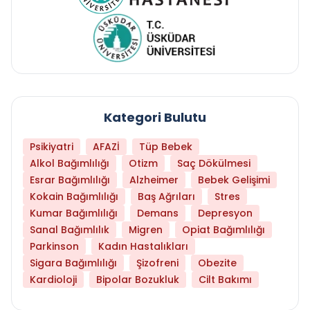
Kategori Bulutu
Psikiyatri
AFAZİ
Tüp Bebek
Alkol Bağımlılığı
Otizm
Saç Dökülmesi
Esrar Bağımlılığı
Alzheimer
Bebek Gelişimi
Kokain Bağımlılığı
Baş Ağrıları
Stres
Kumar Bağımlılığı
Demans
Depresyon
Sanal Bağımlılık
Migren
Opiat Bağımlılığı
Parkinson
Kadın Hastalıkları
Sigara Bağımlılığı
Şizofreni
Obezite
Kardioloji
Bipolar Bozukluk
Cilt Bakımı