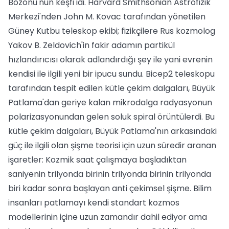
Bozonu'nun keşfi idi. Harvard Smithsonian Astrofizik
Merkezi'nden John M. Kovac tarafından yönetilen
Güney Kutbu teleskop ekibi; fizikçilere Rus kozmolog
Yakov B. Zeldovich'in fakir adamın partikül
hızlandırıcısı olarak adlandırdığı şey ile yani evrenin
kendisi ile ilgili yeni bir ipucu sundu. Bicep2 teleskopu
tarafından tespit edilen kütle çekim dalgaları, Büyük
Patlama'dan geriye kalan mikrodalga radyasyonun
polarizasyonundan gelen soluk spiral örüntülerdi. Bu
kütle çekim dalgaları, Büyük Patlama'nın arkasındaki
güç ile ilgili olan şişme teorisi için uzun süredir aranan
işaretler: Kozmik saat çalışmaya başladıktan
saniyenin trilyonda birinin trilyonda birinin trilyonda
biri kadar sonra başlayan anti çekimsel şişme. Bilim
insanları patlamayı kendi standart kozmos
modellerinin içine uzun zamandır dahil ediyor ama