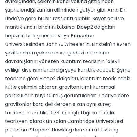
ayırdığından, çekimin kendi yoluna gittiğinden
şüphelendiği zaman diliminden geliyor gibi. Ama Dr.
Linde'ye göre bu bir rastlantı olabilir. Şayet delil ve
mantık zinciri birbirini tutarsa, Bicep2 dalgaları
hepsinin birleşmesine veya Princeton
Üniversitesinden John A. Wheeler'in, Einstein'ın evreni
şekillendiren çekiminin ve içindeki atomların
davranışlarını yöneten kuantum teorisinin "alevli
evliliği" diye isimlendirdiği şeye kanıtlık edecek. Şişme
teorisine göre Bicep2 dalgaları, kuantum teorisindeki
kütle çekimini aktaran graviton isimli kuramsal
partiküllerin büyütülmüş görüntüleridir. Teoriye göre
gravitonlar kara deliklerden sızan aynı süreç
tarafından üretilir. 1973'de keşfettiği kara delik
teorisyeni olarak ün salan Cambridge Üniversitesi
profesörü Stephen Hawking'den sonra Hawking