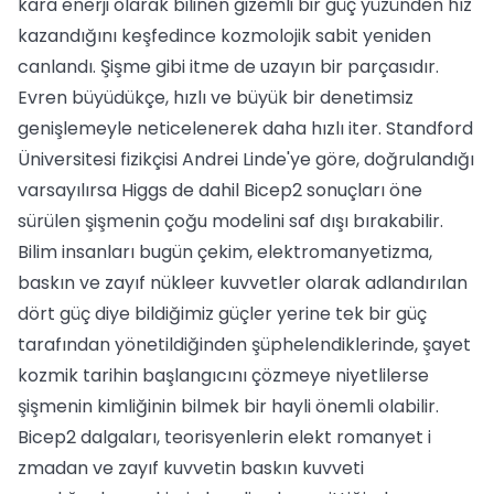
kara enerji olarak bilinen gizemli bir güç yüzünden hız
kazandığını keşfedince kozmolojik sabit yeniden
canlandı. Şişme gibi itme de uzayın bir parçasıdır.
Evren büyüdükçe, hızlı ve büyük bir denetimsiz
genişlemeyle neticelenerek daha hızlı iter. Standford
Üniversitesi fizikçisi Andrei Linde'ye göre, doğrulandığı
varsayılırsa Higgs de dahil Bicep2 sonuçları öne
sürülen şişmenin çoğu modelini saf dışı bırakabilir.
Bilim insanları bugün çekim, elektromanyetizma,
baskın ve zayıf nükleer kuvvetler olarak adlandırılan
dört güç diye bildiğimiz güçler yerine tek bir güç
tarafından yönetildiğinden şüphelendiklerinde, şayet
kozmik tarihin başlangıcını çözmeye niyetlilerse
şişmenin kimliğinin bilmek bir hayli önemli olabilir.
Bicep2 dalgaları, teorisyenlerin elekt romanyet i
zmadan ve zayıf kuvvetin baskın kuvveti