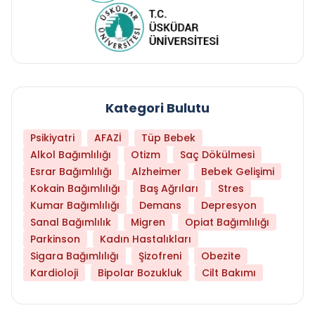
Kategori Bulutu
Psikiyatri
AFAZİ
Tüp Bebek
Alkol Bağımlılığı
Otizm
Saç Dökülmesi
Esrar Bağımlılığı
Alzheimer
Bebek Gelişimi
Kokain Bağımlılığı
Baş Ağrıları
Stres
Kumar Bağımlılığı
Demans
Depresyon
Sanal Bağımlılık
Migren
Opiat Bağımlılığı
Parkinson
Kadın Hastalıkları
Sigara Bağımlılığı
Şizofreni
Obezite
Kardioloji
Bipolar Bozukluk
Cilt Bakımı