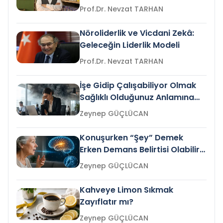
Prof.Dr. Nevzat TARHAN
Nöroliderlik ve Vicdani Zekâ:
Geleceğin Liderlik Modeli
Prof.Dr. Nevzat TARHAN
İşe Gidip Çalışabiliyor Olmak
Sağlıklı Olduğunuz Anlamına
Gelir mi?
Zeynep GÜÇLÜCAN
Konuşurken “Şey” Demek
Erken Demans Belirtisi Olabilir
mi?
Zeynep GÜÇLÜCAN
Kahveye Limon Sıkmak
Zayıflatır mı?
Zeynep GÜÇLÜCAN