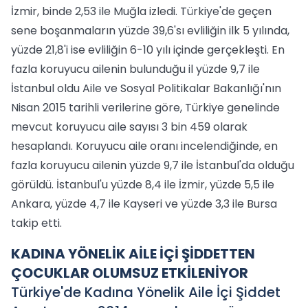
İzmir, binde 2,53 ile Muğla izledi. Türkiye'de geçen
sene boşanmaların yüzde 39,6'sı evliliğin ilk 5 yılında,
yüzde 21,8'i ise evliliğin 6-10 yılı içinde gerçekleşti. En
fazla koruyucu ailenin bulunduğu il yüzde 9,7 ile
İstanbul oldu Aile ve Sosyal Politikalar Bakanlığı'nın
Nisan 2015 tarihli verilerine göre, Türkiye genelinde
mevcut koruyucu aile sayısı 3 bin 459 olarak
hesaplandı. Koruyucu aile oranı incelendiğinde, en
fazla koruyucu ailenin yüzde 9,7 ile İstanbul'da olduğu
görüldü. İstanbul'u yüzde 8,4 ile İzmir, yüzde 5,5 ile
Ankara, yüzde 4,7 ile Kayseri ve yüzde 3,3 ile Bursa
takip etti.
KADINA YÖNELİK AİLE İÇİ ŞİDDETTEN
ÇOCUKLAR OLUMSUZ ETKİLENİYOR
Türkiye'de Kadına Yönelik Aile İçi Şiddet