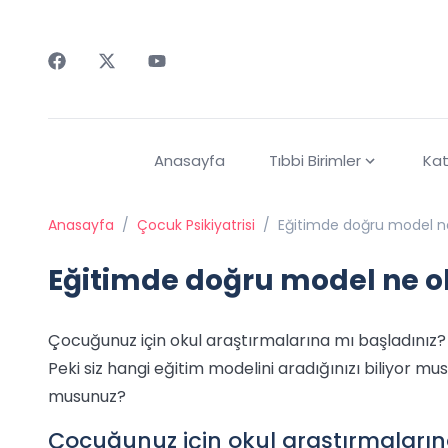
Faceebok
Twitter
Youtube
Anasayfa
Tıbbi Birimler
Kat
Anasayfa
/
Çocuk Psikiyatrisi
/
Eğitimde doğru model n
Eğitimde doğru model ne o
Çocuğunuz için okul araştırmalarına mı başladınız? O
Peki siz hangi eğitim modelini aradığınızı biliyor m
musunuz?
Çocuğunuz için okul araştırmaların