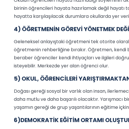
Okulun öğrencileri hayata hazırladığı söyleminin aks
birinin öğrencileri hayata hazırlamak değil hayatı 
hayatta karşılaşılacak durumlara okullarda yer veril
4) ÖĞRETMENİN GÖREVİ YÖNETMEK DEĞİL
Geleneksel anlayıştaki öğretmeni tek otorite olarak 
öğretmenin rehberliğine bırakır. Öğretmen, kendi b
beraber öğrenciler kendi ihtiyaçları ve ilgileri do
isteyebilir. Merkezde yer alan öğrenci olur.
5) OKUL, ÖĞRENCİLERİ YARIŞTIRMAKTAN
Doğası gereği sosyal bir varlık olan insan, ilerlemec
daha mutlu ve daha başarılı olacaktır. Yarışmacı bi
yaşamın gereği de grup yaşantılarının eğitime içkin h
6)DEMOKRATİK EĞİTİM ORTAMI OLUŞTU