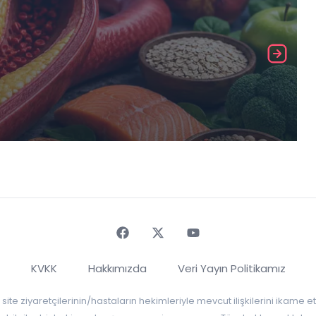
Faceebok
Twitter
Youtube
KVKK
Hakkımızda
Veri Yayın Politikamız
r, site ziyaretçilerinin/hastaların hekimleriyle mevcut ilişkilerini ikame