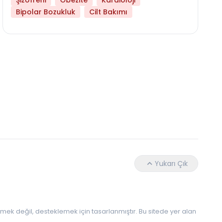
Şizofreni
Obezite
Kardioloji
Bipolar Bozukluk
Cilt Bakımı
Daha Az Protein Tüketmek Yaşlanmayı Yava
Yukarı Çık
 etmek değil, desteklemek için tasarlanmıştır. Bu sitede yer alan