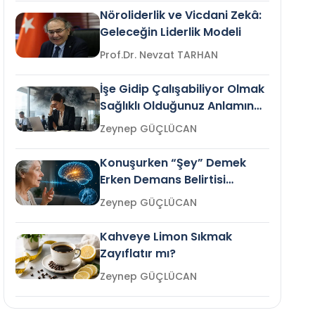
Nöroliderlik ve Vicdani Zekâ:
Geleceğin Liderlik Modeli
Prof.Dr. Nevzat TARHAN
İşe Gidip Çalışabiliyor Olmak
Sağlıklı Olduğunuz Anlamına
Gelir mi?
Zeynep GÜÇLÜCAN
Konuşurken “Şey” Demek
Erken Demans Belirtisi
Olabilir mi?
Zeynep GÜÇLÜCAN
Kahveye Limon Sıkmak
Zayıflatır mı?
Zeynep GÜÇLÜCAN