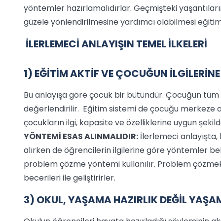
yöntemler hazırlamalıdırlar. Geçmişteki yaşantıları
güzele yönlendirilmesine yardımcı olabilmesi eğitimi
İLERLEMECİ ANLAYIŞIN TEMEL İLKELERİ
1) EĞİTİM AKTİF VE ÇOCUĞUN İLGİLERİN
Bu anlayışa göre çocuk bir bütündür. Çocuğun tüm öze
değerlendirilir. Eğitim sistemi de çocuğu merkeze a
çocukların ilgi, kapasite ve özelliklerine uygun şekil
YÖNTEMİ ESAS ALINMALIDIR:
İlerlemeci anlayışta, bi
alırken de öğrencilerin ilgilerine göre yöntemler beli
problem çözme yöntemi kullanılır. Problem çözmek iç
becerileri ile geliştirirler.
3) OKUL, YAŞAMA HAZIRLIK DEĞİL YAŞAM