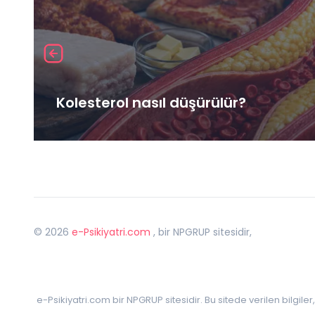
Kolesterol nasıl düşürülür?
©
2026
e-Psikiyatri.com
, bir NPGRUP sitesidir,
e-Psikiyatri.com bir NPGRUP sitesidir. Bu sitede verilen bilgile