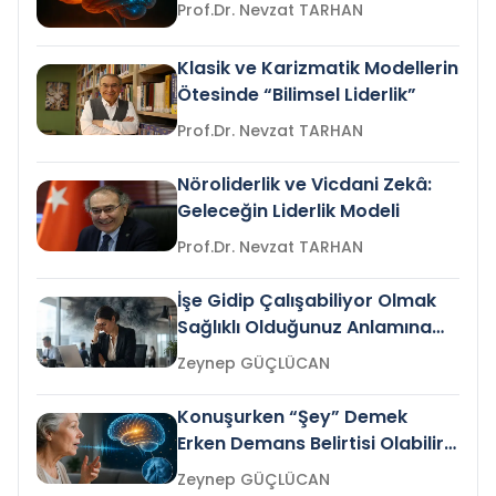
Prof.Dr. Nevzat TARHAN
Klasik ve Karizmatik Modellerin
Ötesinde “Bilimsel Liderlik”
Prof.Dr. Nevzat TARHAN
Nöroliderlik ve Vicdani Zekâ:
Geleceğin Liderlik Modeli
Prof.Dr. Nevzat TARHAN
İşe Gidip Çalışabiliyor Olmak
Sağlıklı Olduğunuz Anlamına
Gelir mi?
Zeynep GÜÇLÜCAN
Konuşurken “Şey” Demek
Erken Demans Belirtisi Olabilir
mi?
Zeynep GÜÇLÜCAN