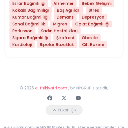
Esrar Bağımlılığı
Alzheimer
Bebek Gelişimi
Kokain Bağımlılığı
Baş Ağrıları
Stres
Kumar Bağımlılığı
Demans
Depresyon
Sanal Bağımlılık
Migren
Opiat Bağımlılığı
Parkinson
Kadın Hastalıkları
Sigara Bağımlılığı
Şizofreni
Obezite
Kardioloji
Bipolar Bozukluk
Cilt Bakımı
©
2026
e-Psikiyatri.com
, bir NPGRUP sitesidir,
Faceebok
Twitter
Youtube
Yukarı Çık
e-Psikiyatri.com bir NPGRUP sitesidir. Bu sitede verilen bilgiler, site