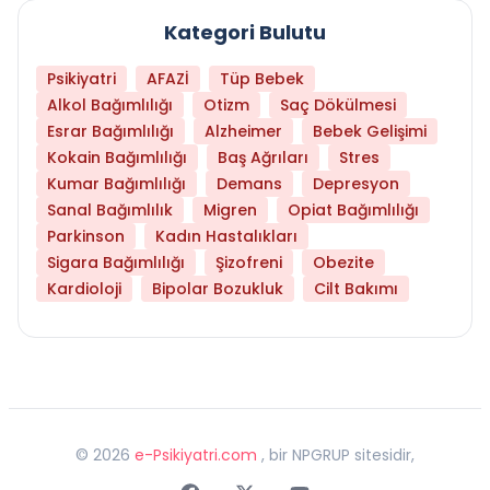
Kategori Bulutu
Psikiyatri
AFAZİ
Tüp Bebek
Alkol Bağımlılığı
Otizm
Saç Dökülmesi
Esrar Bağımlılığı
Alzheimer
Bebek Gelişimi
Kokain Bağımlılığı
Baş Ağrıları
Stres
Kumar Bağımlılığı
Demans
Depresyon
Sanal Bağımlılık
Migren
Opiat Bağımlılığı
Parkinson
Kadın Hastalıkları
Sigara Bağımlılığı
Şizofreni
Obezite
Kardioloji
Bipolar Bozukluk
Cilt Bakımı
©
2026
e-Psikiyatri.com
, bir NPGRUP sitesidir,