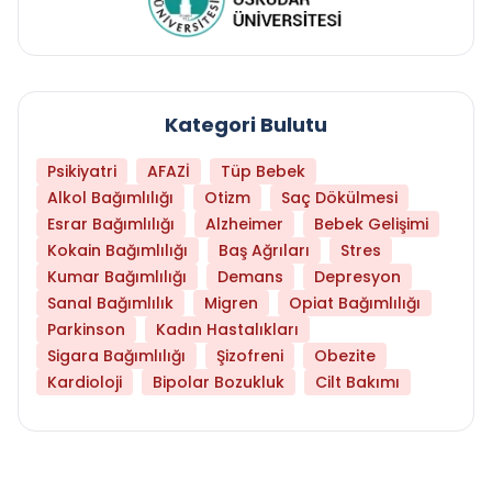
Kategori Bulutu
Psikiyatri
AFAZİ
Tüp Bebek
Alkol Bağımlılığı
Otizm
Saç Dökülmesi
Esrar Bağımlılığı
Alzheimer
Bebek Gelişimi
Kokain Bağımlılığı
Baş Ağrıları
Stres
Kumar Bağımlılığı
Demans
Depresyon
Sanal Bağımlılık
Migren
Opiat Bağımlılığı
Parkinson
Kadın Hastalıkları
Sigara Bağımlılığı
Şizofreni
Obezite
Kardioloji
Bipolar Bozukluk
Cilt Bakımı