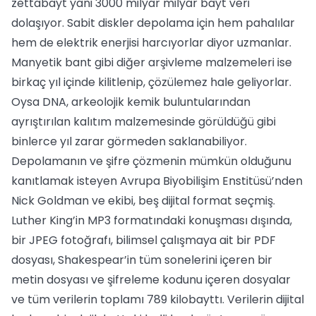
zettabayt yani 3000 milyar milyar bayt veri
dolaşıyor. Sabit diskler depolama için hem pahalılar
hem de elektrik enerjisi harcıyorlar diyor uzmanlar.
Manyetik bant gibi diğer arşivleme malzemeleri ise
birkaç yıl içinde kilitlenip, çözülemez hale geliyorlar.
Oysa DNA, arkeolojik kemik buluntularından
ayrıştırılan kalıtım malzemesinde görüldüğü gibi
binlerce yıl zarar görmeden saklanabiliyor.
Depolamanın ve şifre çözmenin mümkün olduğunu
kanıtlamak isteyen Avrupa Biyobilişim Enstitüsü’nden
Nick Goldman ve ekibi, beş dijital format seçmiş.
Luther King’in MP3 formatındaki konuşması dışında,
bir JPEG fotoğrafı, bilimsel çalışmaya ait bir PDF
dosyası, Shakespear’in tüm sonelerini içeren bir
metin dosyası ve şifreleme kodunu içeren dosyalar
ve tüm verilerin toplamı 789 kilobayttı. Verilerin dijital