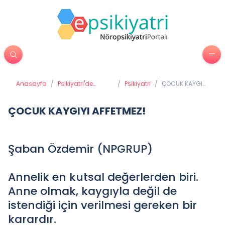
Anasayfa
/
Psikiyatri'de
/
Psikiyatri
/
ÇOCUK KAYGIYI
Tedavi Yöntemleri
AFFETMEZ!
ÇOCUK KAYGIYI AFFETMEZ!
Şaban Özdemir (NPGRUP)
Annelik en kutsal değerlerden biri.
Anne olmak, kaygıyla değil de
istendiği için verilmesi gereken bir
karardır.