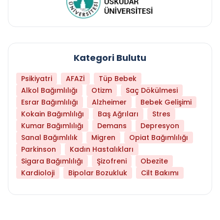
Kategori Bulutu
Psikiyatri
AFAZİ
Tüp Bebek
Alkol Bağımlılığı
Otizm
Saç Dökülmesi
Esrar Bağımlılığı
Alzheimer
Bebek Gelişimi
Kokain Bağımlılığı
Baş Ağrıları
Stres
Kumar Bağımlılığı
Demans
Depresyon
Sanal Bağımlılık
Migren
Opiat Bağımlılığı
Parkinson
Kadın Hastalıkları
Sigara Bağımlılığı
Şizofreni
Obezite
Kardioloji
Bipolar Bozukluk
Cilt Bakımı