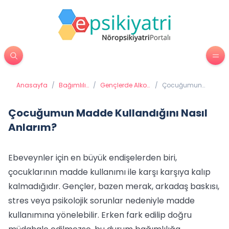
Anasayfa
/
Bağımlılık
/
Gençlerde Alkol
/
Çocuğumun
Tedavisi
/ Madde
Madde
Kullanımı ve
Kullandığını
Bağımlılığı
Nasıl Anlarım?
Çocuğumun Madde Kullandığını Nasıl
Anlarım?
Ebeveynler için en büyük endişelerden biri,
çocuklarının madde kullanımı ile karşı karşıya kalıp
kalmadığıdır. Gençler, bazen merak, arkadaş baskısı,
stres veya psikolojik sorunlar nedeniyle madde
kullanımına yönelebilir. Erken fark edilip doğru