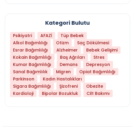
Kategori Bulutu
Psikiyatri
AFAZİ
Tüp Bebek
Alkol Bağımlılığı
Otizm
Saç Dökülmesi
Esrar Bağımlılığı
Alzheimer
Bebek Gelişimi
Kokain Bağımlılığı
Baş Ağrıları
Stres
Kumar Bağımlılığı
Demans
Depresyon
Sanal Bağımlılık
Migren
Opiat Bağımlılığı
Parkinson
Kadın Hastalıkları
Sigara Bağımlılığı
Şizofreni
Obezite
Kardioloji
Bipolar Bozukluk
Cilt Bakımı