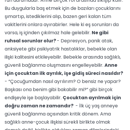
ruh durumudur. Anne birçok rol arasında sıkışıp kalır.
Bu duygularla baş etmek için de bazıları çocuklarını
şımartıp, istediklerini alıp, bazen geri kalan tüm
vakitlerini onlara ayırabirler. Hele ki eş sorunları da
varsa, iş içinden çıkılmaz hale gelebilir.
Ne gibi
ruhsal sorunlar olur?
- Depresyon, panik atak,
anksiyete gibi psikiyatrik hastalıklar, bebekle olan
ilişki kalitesini etkileyebilir. Bebekle arasında sağlıklı,
güvenli bağlanma oluşmasını engelleyebilir.
Anne
için çocuktan ilk ayrılık, işe gidiş süreci nasıldır?
- “Çocuğumdan nasıl ayrılırım? O bensiz ne yapar?
Başkası ona benim gibi bakabilir mi?” gibi birçok
endişeyle işe başlayabilir.
Çocuktan ayrılmak için
doğru zaman ne zamandır?
- İlk üç yaş anneye
güvenli bağlanma açısından kritik dönem. Ama
sağlıklı anne-çocuk ilişkisi sürekli birlikte olmak