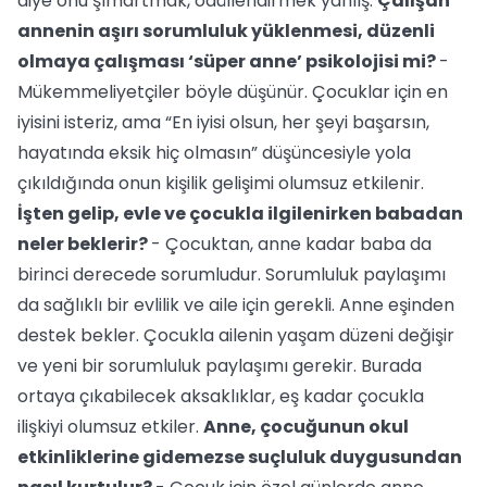
diye onu şımartmak, ödüllendirmek yanlış.
Çalışan
annenin aşırı sorumluluk yüklenmesi, düzenli
olmaya çalışması ‘süper anne’ psikolojisi mi?
-
Mükemmeliyetçiler böyle düşünür. Çocuklar için en
iyisini isteriz, ama “En iyisi olsun, her şeyi başarsın,
hayatında eksik hiç olmasın” düşüncesiyle yola
çıkıldığında onun kişilik gelişimi olumsuz etkilenir.
İşten gelip, evle ve çocukla ilgilenirken babadan
neler beklerir?
- Çocuktan, anne kadar baba da
birinci derecede sorumludur. Sorumluluk paylaşımı
da sağlıklı bir evlilik ve aile için gerekli. Anne eşinden
destek bekler. Çocukla ailenin yaşam düzeni değişir
ve yeni bir sorumluluk paylaşımı gerekir. Burada
ortaya çıkabilecek aksaklıklar, eş kadar çocukla
ilişkiyi olumsuz etkiler.
Anne, çocuğunun okul
etkinliklerine gidemezse suçluluk duygusundan