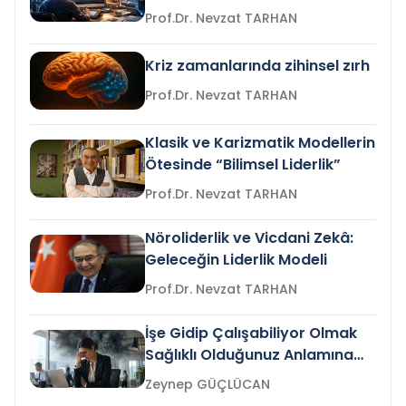
Prof.Dr. Nevzat TARHAN
Kriz zamanlarında zihinsel zırh
Prof.Dr. Nevzat TARHAN
Klasik ve Karizmatik Modellerin
Ötesinde “Bilimsel Liderlik”
Prof.Dr. Nevzat TARHAN
Nöroliderlik ve Vicdani Zekâ:
Geleceğin Liderlik Modeli
Prof.Dr. Nevzat TARHAN
İşe Gidip Çalışabiliyor Olmak
Sağlıklı Olduğunuz Anlamına
Gelir mi?
Zeynep GÜÇLÜCAN