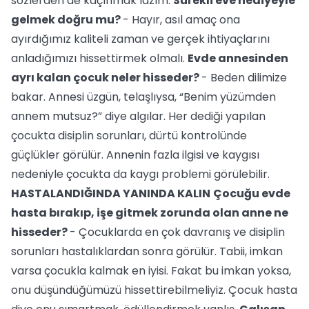
sözlerden de kaçınmak lazım.
Sürekli eve hediyeyle
gelmek doğru mu?
- Hayır, asıl amaç ona
ayırdığımız kaliteli zaman ve gerçek ihtiyaçlarını
anladığımızı hissettirmek olmalı.
Evde annesinden
ayrı kalan çocuk neler hisseder?
- Beden dilimize
bakar. Annesi üzgün, telaşlıysa, “Benim yüzümden
annem mutsuz?” diye algılar. Her dediği yapılan
çocukta disiplin sorunları, dürtü kontrolünde
güçlükler görülür. Annenin fazla ilgisi ve kaygısı
nedeniyle çocukta da kaygı problemi görülebilir.
HASTALANDIĞINDA YANINDA KALIN
Çocuğu evde
hasta bırakıp, işe gitmek zorunda olan anne ne
hisseder?
- Çocuklarda en çok davranış ve disiplin
sorunları hastalıklardan sonra görülür. Tabii, imkan
varsa çocukla kalmak en iyisi. Fakat bu imkan yoksa,
onu düşündüğümüzü hissettirebilmeliyiz. Çocuk hasta