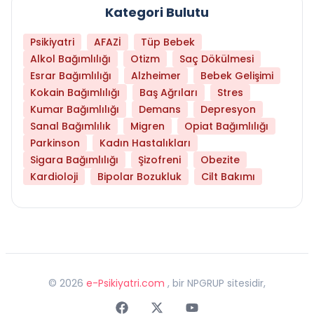
Kategori Bulutu
Psikiyatri
AFAZİ
Tüp Bebek
Alkol Bağımlılığı
Otizm
Saç Dökülmesi
Esrar Bağımlılığı
Alzheimer
Bebek Gelişimi
Kokain Bağımlılığı
Baş Ağrıları
Stres
Kumar Bağımlılığı
Demans
Depresyon
Sanal Bağımlılık
Migren
Opiat Bağımlılığı
Parkinson
Kadın Hastalıkları
Sigara Bağımlılığı
Şizofreni
Obezite
Kardioloji
Bipolar Bozukluk
Cilt Bakımı
©
2026
e-Psikiyatri.com
, bir NPGRUP sitesidir,