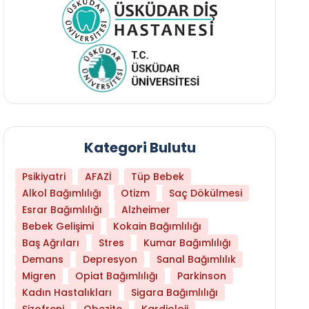
Kategori Bulutu
Psikiyatri
AFAZİ
Tüp Bebek
Alkol Bağımlılığı
Otizm
Saç Dökülmesi
Esrar Bağımlılığı
Alzheimer
Bebek Gelişimi
Kokain Bağımlılığı
Baş Ağrıları
Stres
Kumar Bağımlılığı
Daha Az Protein Tüketmek Yaşlanmayı Yava
Demans
Depresyon
Sanal Bağımlılık
Migren
Opiat Bağımlılığı
Parkinson
Kadın Hastalıkları
Sigara Bağımlılığı