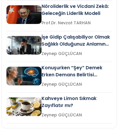
Nöroliderlik ve Vicdani Zekâ:
Geleceğin Liderlik Modeli
Prof.Dr. Nevzat TARHAN
İşe Gidip Çalışabiliyor Olmak
Sağlıklı Olduğunuz Anlamına
Gelir mi?
Zeynep GÜÇLÜCAN
Konuşurken “Şey” Demek
Erken Demans Belirtisi
Olabilir mi?
Zeynep GÜÇLÜCAN
Kahveye Limon Sıkmak
Zayıflatır mı?
Zeynep GÜÇLÜCAN