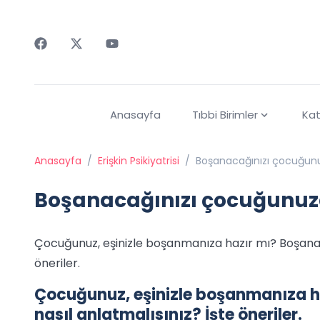
Faceebok
Twitter
Youtube
Anasayfa
Tıbbi Birimler
Kat
Anasayfa
/
Erişkin Psikiyatrisi
/
Boşanacağınızı çocuğunuz
Boşanacağınızı çocuğunuza
Çocuğunuz, eşinizle boşanmanıza hazır mı? Boşanac
öneriler.
Çocuğunuz, eşinizle boşanmanıza 
nasıl anlatmalısınız? İşte öneriler.