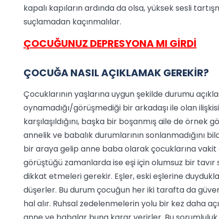
kapalı kapıların ardında da olsa, yüksek sesli tar
suçlamadan kaçınmalılar.
ÇOCUĞUNUZ DEPRESYONA MI GİRDİ
ÇOCUĞA NASIL AÇIKLAMAK GEREKİR?
Çocuklarının yaşlarına uygun şekilde durumu açıkla
oynamadığı/görüşmediği bir arkadaşı ile olan ilişkis
karşılaşıldığını, başka bir boşanmış aile de örnek gö
annelik ve babalık durumlarının sonlanmadığını bild
bir araya gelip anne baba olarak çocuklarına vakit 
görüştüğü zamanlarda ise eşi için olumsuz bir tav
dikkat etmeleri gerekir. Eşler, eski eşlerine duydukla
düşerler. Bu durum çocuğun her iki tarafta da güve
hal alır. Ruhsal zedelenmelerin yolu bir kez daha aç
anne ve babalar buna karar verirler. Bu sorumluluk