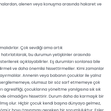
tışmalardan, alenen veya konuşma arasında hakaret ve
malıdırlar. Çok sevdiği ama artık
i hatırlatılarak, bu durumun yetişkinler arasında
sterilerek açıklayabilirler. Eş durumları sonlansa bile
irmeli ve daha önemlisi hissettirmeliler. Kimi zamanlar
ayırmalılar. Annenin veya babanın çocuklar ile yalnız
ır sergilememeye, olumsuz bir söz sarf etmemeye çok
rı agresifliği, çocuklarına yöneltme yanılgısına sık sık
nde olmadığını hissettirir. Durum daha da karmaşık bir
ılmış olur. Hiçbir çocuk kendi başına dünyaya gelmez,
 ömür boyu taşınması gereken bir sorumluluktur. Eşler