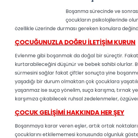
Boşanma sürecinde ve sonrası
çocukların psikolojilerinde ol
özellikle üzerinde durması gereken konulara değind
ÇOCUĞUNUZLA DOĞRU İLETİŞİM KURUN
Evlenme gibi boşanmak da doğal bir süreçtir. Fakat ki
kurtarabileceğini düşünür ve bebek sahibi olurlar. B
sürmesini sağlar fakat çiftler sonuçta yine boşanma
yaşadığı bir durum olmaktan çok çocuklara yaşatılan
yaşanmaz ise suça yönelim, suça karışma, tırnak ye
karşımıza çıkabilecek ruhsal zedelenmeler, özgüven 
ÇOCUK GELİŞİMİ HAKKINDA HER ŞEY
Boşanmaya karar veren eşler, artık ortak noktalarını
çocuklarını etkilememesi konusunda olgunluk göster