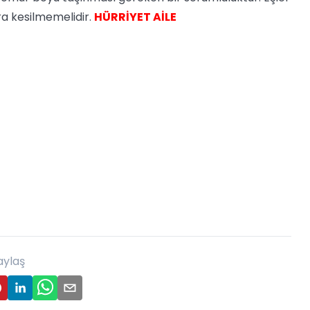
a kesilmemelidir.
HÜRRİYET AİLE
aylaş