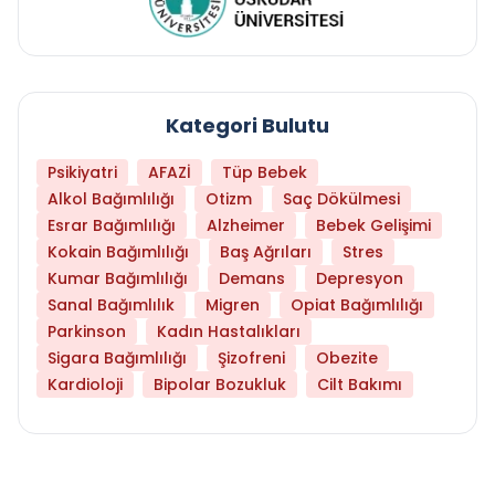
Kategori Bulutu
Psikiyatri
AFAZİ
Tüp Bebek
Alkol Bağımlılığı
Otizm
Saç Dökülmesi
Esrar Bağımlılığı
Alzheimer
Bebek Gelişimi
Kokain Bağımlılığı
Baş Ağrıları
Stres
Kumar Bağımlılığı
Demans
Depresyon
Sanal Bağımlılık
Migren
Opiat Bağımlılığı
Parkinson
Kadın Hastalıkları
Sigara Bağımlılığı
Şizofreni
Obezite
Kardioloji
Bipolar Bozukluk
Cilt Bakımı