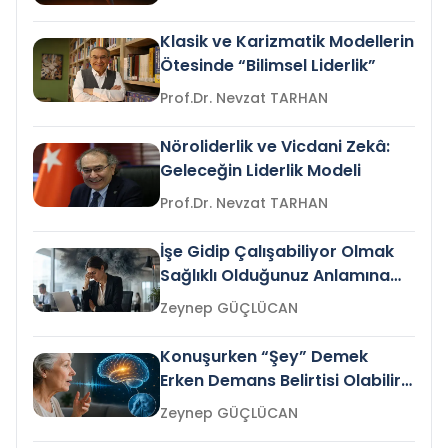
Klasik ve Karizmatik Modellerin
Ötesinde “Bilimsel Liderlik”
Prof.Dr. Nevzat TARHAN
Nöroliderlik ve Vicdani Zekâ:
Geleceğin Liderlik Modeli
Prof.Dr. Nevzat TARHAN
İşe Gidip Çalışabiliyor Olmak
Sağlıklı Olduğunuz Anlamına
Gelir mi?
Zeynep GÜÇLÜCAN
Konuşurken “Şey” Demek
Erken Demans Belirtisi Olabilir
mi?
Zeynep GÜÇLÜCAN