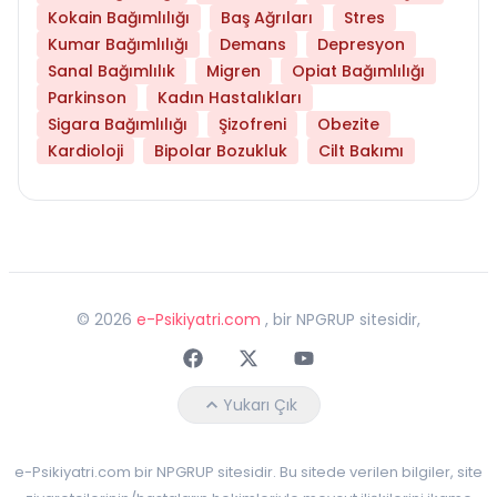
Kokain Bağımlılığı
Baş Ağrıları
Stres
Kumar Bağımlılığı
Demans
Depresyon
Sanal Bağımlılık
Migren
Opiat Bağımlılığı
Parkinson
Kadın Hastalıkları
Sigara Bağımlılığı
Şizofreni
Obezite
Kardioloji
Bipolar Bozukluk
Cilt Bakımı
©
2026
e-Psikiyatri.com
, bir NPGRUP sitesidir,
Faceebok
Twitter
Youtube
Yukarı Çık
e-Psikiyatri.com bir NPGRUP sitesidir. Bu sitede verilen bilgiler, site