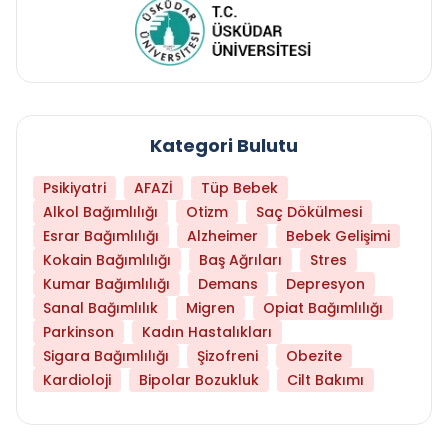
Kategori Bulutu
Psikiyatri
AFAZİ
Tüp Bebek
Alkol Bağımlılığı
Otizm
Saç Dökülmesi
Esrar Bağımlılığı
Alzheimer
Bebek Gelişimi
Kokain Bağımlılığı
Baş Ağrıları
Stres
Kumar Bağımlılığı
Demans
Depresyon
Sanal Bağımlılık
Migren
Opiat Bağımlılığı
Parkinson
Kadın Hastalıkları
Sigara Bağımlılığı
Şizofreni
Obezite
Kardioloji
Bipolar Bozukluk
Cilt Bakımı