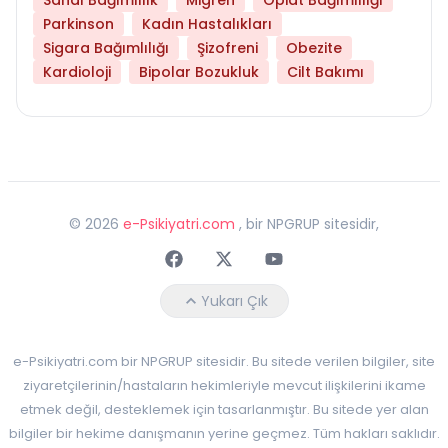
Parkinson
Kadın Hastalıkları
Sigara Bağımlılığı
Şizofreni
Obezite
Kardioloji
Bipolar Bozukluk
Cilt Bakımı
©
2026
e-Psikiyatri.com
, bir NPGRUP sitesidir,
Faceebok
Twitter
Youtube
Yukarı Çık
e-Psikiyatri.com bir NPGRUP sitesidir. Bu sitede verilen bilgiler, site
ziyaretçilerinin/hastaların hekimleriyle mevcut ilişkilerini ikame
etmek değil, desteklemek için tasarlanmıştır. Bu sitede yer alan
bilgiler bir hekime danışmanın yerine geçmez. Tüm hakları saklıdır.