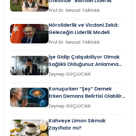
Ötesinde “Bilimsel Liderlik”
Prof.Dr. Nevzat TARHAN
Nöroliderlik ve Vicdani Zekâ:
Geleceğin Liderlik Modeli
Prof.Dr. Nevzat TARHAN
İşe Gidip Çalışabiliyor Olmak
Sağlıklı Olduğunuz Anlamına
Gelir mi?
Zeynep GÜÇLÜCAN
Konuşurken “Şey” Demek
Erken Demans Belirtisi Olabilir
mi?
Zeynep GÜÇLÜCAN
Kahveye Limon Sıkmak
Zayıflatır mı?