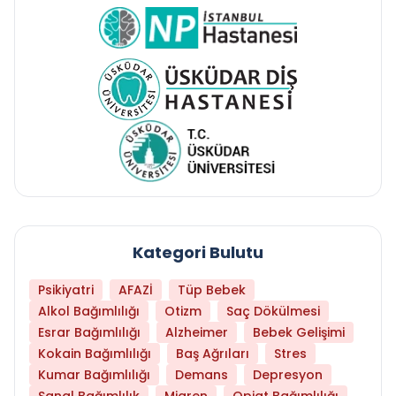
Kategori Bulutu
Psikiyatri
AFAZİ
Tüp Bebek
Alkol Bağımlılığı
Otizm
Saç Dökülmesi
Esrar Bağımlılığı
Alzheimer
Bebek Gelişimi
Kokain Bağımlılığı
Baş Ağrıları
Stres
Kumar Bağımlılığı
Demans
Depresyon
Sanal Bağımlılık
Migren
Opiat Bağımlılığı