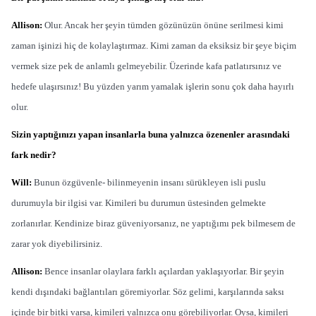
Allison:
Olur. Ancak her şeyin tümden gözünüzün önüne serilmesi kimi
zaman işinizi hiç de kolaylaştırmaz. Kimi zaman da eksiksiz bir şeye biçim
vermek size pek de anlamlı gelmeyebilir. Üzerinde kafa patlatırsınız ve
hedefe ulaşırsınız! Bu yüzden yarım yamalak işlerin sonu çok daha hayırlı
olur.
Sizin yaptığınızı yapan insanlarla buna yalnızca özenenler arasındaki
fark nedir?
Will:
Bunun özgüvenle- bilinmeyenin insanı sürükleyen isli puslu
durumuyla bir ilgisi var. Kimileri bu durumun üstesinden gelmekte
zorlanırlar. Kendinize biraz güveniyorsanız, ne yaptığımı pek bilmesem de
zarar yok diyebilirsiniz.
Allison:
Bence insanlar olaylara farklı açılardan yaklaşıyorlar. Bir şeyin
kendi dışındaki bağlantıları göremiyorlar. Söz gelimi, karşılarında saksı
içinde bir bitki varsa, kimileri yalnızca onu görebiliyorlar. Oysa, kimileri