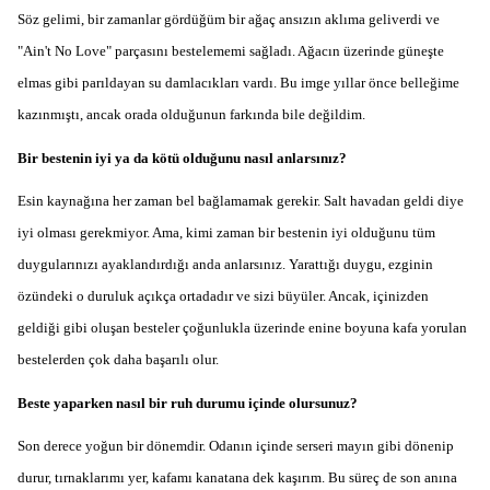
Söz gelimi, bir zamanlar gördüğüm bir ağaç ansızın aklıma geliverdi ve
"Ain't No Love" parçasını bestelememi sağladı. Ağacın üzerinde güneşte
elmas gibi parıldayan su damlacıkları vardı. Bu imge yıllar önce belleğime
kazınmıştı, ancak orada olduğunun farkında bile değildim.
Bir bestenin iyi ya da kötü olduğunu nasıl anlarsınız?
Esin kaynağına her zaman bel bağlamamak gerekir. Salt havadan geldi diye
iyi olması gerekmiyor. Ama, kimi zaman bir bestenin iyi olduğunu tüm
duygularınızı ayaklandırdığı anda anlarsınız. Yarattığı duygu, ezginin
özündeki o duruluk açıkça ortadadır ve sizi büyüler. Ancak, içinizden
geldiği gibi oluşan besteler çoğunlukla üzerinde enine boyuna kafa yorulan
bestelerden çok daha başarılı olur.
Beste yaparken nasıl bir ruh durumu içinde olursunuz?
Son derece yoğun bir dönemdir. Odanın içinde serseri mayın gibi dönenip
durur, tırnaklarımı yer, kafamı kanatana dek kaşırım. Bu süreç de son anına