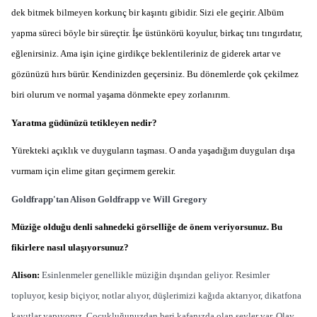
dek bitmek bilmeyen korkunç bir kaşıntı gibidir. Sizi ele geçirir. Albüm
yapma süreci böyle bir süreçtir. İşe üstünkörü koyulur, birkaç tını tıngırdatır,
eğlenirsiniz. Ama işin içine girdikçe beklentileriniz de giderek artar ve
gözünüzü hırs bürür. Kendinizden geçersiniz. Bu dönemlerde çok çekilmez
biri olurum ve normal yaşama dönmekte epey zorlanırım.
Yaratma güdünüzü tetikleyen nedir?
Yürekteki açıklık ve duyguların taşması. O anda yaşadığım duyguları dışa
vurmam için elime gitarı geçirmem gerekir.
Goldfrapp'tan Alison Goldfrapp ve Will Gregory
Müziğe olduğu denli sahnedeki görselliğe de önem veriyorsunuz. Bu
fikirlere nasıl ulaşıyorsunuz?
Alison:
Esinlenmeler genellikle müziğin dışından geliyor. Resimler
topluyor, kesip biçiyor, notlar alıyor, düşlerimizi kağıda aktarıyor, dikatfona
kayıtlar yapıyoruz. Çocukluğunuzdan beri kafanızda olan şeyler var. Olay