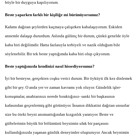
böyle bir duyguya kapılıyorum.
Beste yaparken farklı bir kişiliğe mi bürünüyorsunuz?
Kafamı dağıtan şeylerden kaçmaya çalışırken kabalaşıyorum. Eskiden
annemle dalaşıp dururdum. Aslında gülünç bir durum, çünkü genelde öyle
kaba biri değilimdir. Hatta fazlasıyla terbiyeli ve nazik olduğum bile
söylenebilir. Bir tek beste yaptığımda kaba biri olup çıkyorum.
Beste yaptığınızda kendinizi nasıl hissediyorsunuz?
İyi bir besteyse, gerçekten coşku verici durum. Bir öyküyü ilk kez dinlemek
gibi bir şey. O anda yer ve zaman kavramı yok oluyor. Gündelik işler-
konuşmalar, anahtarınızı nerede bıraktığınız- sanki bir başkasının
kafasından geçenlermiş gibi görünüyor. İnsanın dikkatini dağıtan unsurlar
size bu öteki beyni anımsattığından kızgınlık yaratıyor. Beste ve
güftelerimin büyük bir bölümünü beynimin ufak bir parçasını
kullandığınızda yaşanan günlük deneyimler oluşturuyor. Ancak beynimin