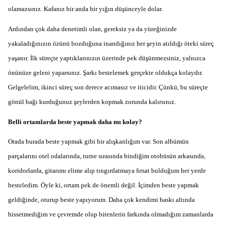
olamazsınız. Kafanız bir anda bir yığın düşünceyle dolar.
Ardından çok daha denetimli olan, gereksiz ya da yüreğinizde
yakaladığınızın özünü bozduğuna inandığınız her şeyin atıldığı öteki süreç
yaşanır. İlk süreçte yaptıklarınızın üzerinde pek düşünmezsiniz, yalnızca
önünüze geleni yaparsınız. Şarkı bestelemek gerçekte oldukça kolaydır.
Gelgelelim, ikinci süreç son derece acımasız ve iticidir. Çünkü, bu süreçte
gönül bağı kurduğunuz şeylerden kopmak zorunda kalırsınız.
Belli ortamlarda beste yapmak daha mı kolay?
Orada burada beste yapmak gibi bir alışkanlığım var. Son albümün
parçalarını otel odalarında, turne sırasında bindiğim otobüsün arkasında,
koridorlarda, gitarımı elime alıp tıngırdatmaya fırsat bulduğum her yerde
besteledim. Öyle ki, ortam pek de önemli değil. İçimden beste yapmak
geldiğinde, oturup beste yapıyorum. Daha çok kendimi baskı altında
hissetmediğim ve çevremde olup bitenlerin farkında olmadığım zamanlarda