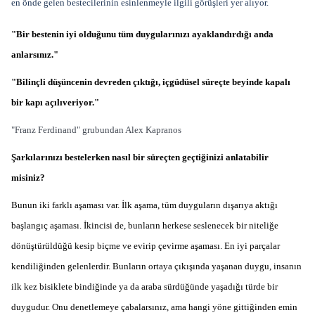
en önde gelen bestecilerinin esinlenmeyle ilgili görüşleri yer alıyor.
"Bir bestenin iyi olduğunu tüm duygularınızı ayaklandırdığı anda
anlarsınız."
"Bilinçli düşüncenin devreden çıktığı, içgüdüsel süreçte beyinde kapalı
bir kapı açılıveriyor."
"Franz Ferdinand" grubundan Alex Kapranos
Şarkılarınızı bestelerken nasıl bir süreçten geçtiğinizi anlatabilir
misiniz?
Bunun iki farklı aşaması var. İlk aşama, tüm duyguların dışarıya aktığı
başlangıç aşaması. İkincisi de, bunların herkese seslenecek bir niteliğe
dönüştürüldüğü kesip biçme ve evirip çevirme aşaması. En iyi parçalar
kendiliğinden gelenlerdir. Bunların ortaya çıkışında yaşanan duygu, insanın
ilk kez bisiklete bindiğinde ya da araba sürdüğünde yaşadığı türde bir
duygudur. Onu denetlemeye çabalarsınız, ama hangi yöne gittiğinden emin