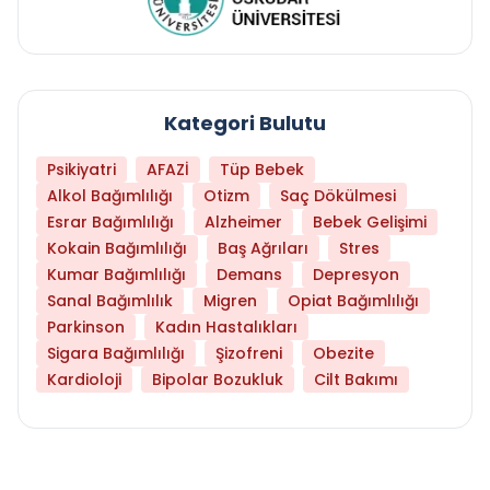
Kategori Bulutu
Psikiyatri
AFAZİ
Tüp Bebek
Alkol Bağımlılığı
Otizm
Saç Dökülmesi
Esrar Bağımlılığı
Alzheimer
Bebek Gelişimi
Kokain Bağımlılığı
Baş Ağrıları
Stres
Kumar Bağımlılığı
Demans
Depresyon
Sanal Bağımlılık
Migren
Opiat Bağımlılığı
Parkinson
Kadın Hastalıkları
Sigara Bağımlılığı
Şizofreni
Obezite
Kardioloji
Bipolar Bozukluk
Cilt Bakımı