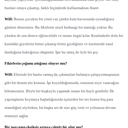
bunları ortaya çıkartıp, farklı biçimlerde kullanmaktan ibaret.
Will:
Bunun çocuksu bir yönü var, çünkü kum havuzunda oynadığınız
günlere dönersiniz. Bu fikirlerin sözel herhangi bir mantığı yoktur. Bu
yüzden de son derece eğlencelidir ve insanı özgür kılar. Kostümlerle dolu bir
kutudaki giysilerin birini çıkartıp birini giydiğiniz ve üzerinizde nasıl
durduğuna baktığınızı düşünün. İşte bu süreç de öyle bir şey.
Fikirlerin çoğunu attığınız oluyor mu?
Will:
Elinizde bir harita varmış da, çıkmazları bulmaya çalışıyormuşsunuz
gibi bir durum söz konusu. İşe koyulduğunuzda, sonunun neye varacağını
bilemezsiniz. Böyle bir kuşkuyla yaşamak insanı bir hayli gerebilir. İlk
yapıtaşlarını koymaya başladığınızda içinizden bir ses bunun beş para
etmediğini söylerken, bir başka ses de size güç verir ve yolunuza devam
etmenizi sağlar.
Bir parçanın eksiksiz ortaya çıktığı hiç olur mu?