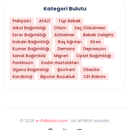
Kategori Bulutu
Psikiyatri
AFAZİ
Tüp Bebek
Alkol Bağımlılığı
Otizm
Saç Dökülmesi
Esrar Bağımlılığı
Alzheimer
Bebek Gelişimi
Kokain Bağımlılığı
Baş Ağrıları
Stres
Kumar Bağımlılığı
Demans
Depresyon
Sanal Bağımlılık
Migren
Opiat Bağımlılığı
Parkinson
Kadın Hastalıkları
Sigara Bağımlılığı
Şizofreni
Obezite
Kardioloji
Bipolar Bozukluk
Cilt Bakımı
©
2026
e-Psikiyatri.com
, bir NPGRUP sitesidir,