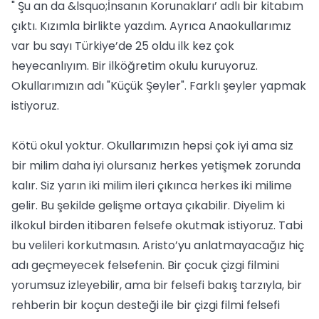
" Şu an da &lsquo;İnsanın Korunakları’ adlı bir kitabım
çıktı. Kızımla birlikte yazdım. Ayrıca Anaokullarımız
var bu sayı Türkiye’de 25 oldu ilk kez çok
heyecanlıyım. Bir ilköğretim okulu kuruyoruz.
Okullarımızın adı "Küçük Şeyler". Farklı şeyler yapmak
istiyoruz.
Kötü okul yoktur. Okullarımızın hepsi çok iyi ama siz
bir milim daha iyi olursanız herkes yetişmek zorunda
kalır. Siz yarın iki milim ileri çıkınca herkes iki milime
gelir. Bu şekilde gelişme ortaya çıkabilir. Diyelim ki
ilkokul birden itibaren felsefe okutmak istiyoruz. Tabi
bu velileri korkutmasın. Aristo’yu anlatmayacağız hiç
adı geçmeyecek felsefenin. Bir çocuk çizgi filmini
yorumsuz izleyebilir, ama bir felsefi bakış tarzıyla, bir
rehberin bir koçun desteği ile bir çizgi filmi felsefi